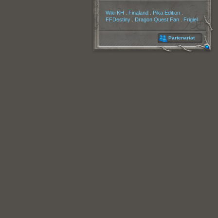
Partenaires
Wiki KH
.
Finaland
.
Pika Edition
.
FFDestiny
.
Dragon Quest Fan
.
Frigiel
Partenariat