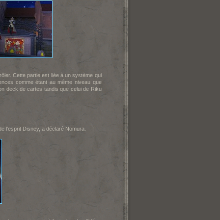
ôler. Cette partie est liée à un système qui
férences comme étant au même niveau que
n deck de cartes tandis que celui de Riku
de l'esprit Disney, a déclaré Nomura.