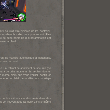
 pourrait être difficiles de les contrôler.
 mur (dans le trailer, vous pouvez voir Riku
pe de cette partie de la programmation est
anier au final.
ont de manière automatique et inattendue.
et inversement.
e. En retirant ce sentiment de sécurité (de
a à certains moments, ils veulent donner
re même alors que vous vouliez continuer
eurs le plaisir de modifier leur stratégie
isiteront les mêmes mondes, mais dans des
ils se trouvent tous les deux dans le même