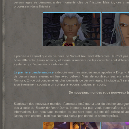
personnages se déroulent à des moments clés de l'histoire. Mais ici, ces cha
progression dans l'histoire.
Il précise à ce sujet que les histoires de Sora et Riku sont différentes. Ils n'ont pas
boss différents. Leurs actions, et même la manière de les contrôler sont différ
système qui n'a pas encore été dévoilé.
La première bande-annonce
a dévoilé une mystérieuse jauge appelée « Drop ». 
de personnages avaient un lien avec celle-ci. Mais de nombreux secrets entou
Nomura. En ce qui concerne les changements de personnages, il indique qu'il ser
à un événement soumis à un compte à rebours toujours en cours.
De nouveaux mondes et de nouveaux j
S'agissant des nouveaux mondes, Famitsu a noté que la tour du clocher aperçu
peu à celle du
Bossu de Notre-Dame
. Nomura n'a pas voulu reconnaître que c'
informations. Les nouveaux mondes du jeu sont ceux qui ont été plébiscité a
Disney bien entendu, bien que Nomura n'en a pas donné un nombre précis.