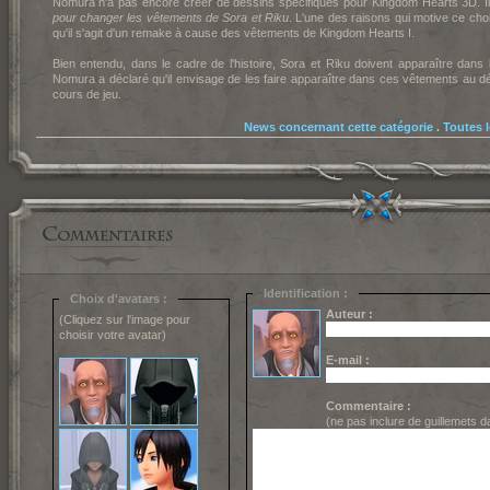
Nomura n'a pas encore créer de dessins spécifiques pour Kingdom Hearts 3D. Il
pour changer les vêtements de Sora et Riku
. L'une des raisons qui motive ce cho
qu'il s'agit d'un remake à cause des vêtements de Kingdom Hearts I.
Bien entendu, dans le cadre de l'histoire, Sora et Riku doivent apparaître dan
Nomura a déclaré qu'il envisage de les faire apparaître dans ces vêtements au déb
cours de jeu.
News concernant cette catégorie
.
Toutes 
Identification :
Choix d'avatars :
Auteur :
(Cliquez sur l'image pour
choisir votre avatar)
E-mail :
Commentaire :
(ne pas inclure de guillemets 