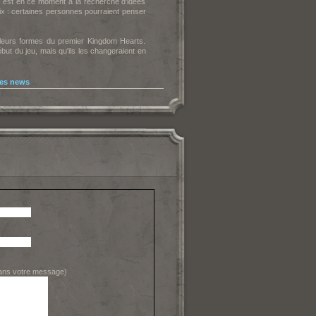
 est en ce moment à la recherche d'idées
ix : certaines personnes pourraient penser
s leurs formes du premier Kingdom Hearts.
ut du jeu, mais qu'ils les changeraient en
les news
dans votre message)