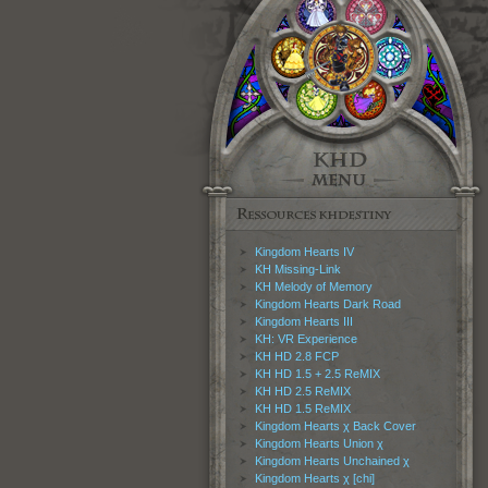
Kingdom Hearts IV
KH Missing-Link
KH Melody of Memory
Kingdom Hearts Dark Road
Kingdom Hearts III
KH: VR Experience
KH HD 2.8 FCP
KH HD 1.5 + 2.5 ReMIX
KH HD 2.5 ReMIX
KH HD 1.5 ReMIX
Kingdom Hearts χ Back Cover
Kingdom Hearts Union χ
Kingdom Hearts Unchained χ
Kingdom Hearts χ [chi]