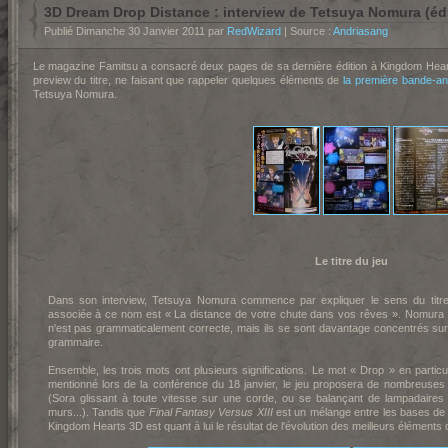
3D Dream Drop Distance : interview de Tetsuya Nomura (édi
Publié Dimanche 30 Janvier 2011 par
RedWizard
| Source :
Andriasang
Le magazine Famitsu a consacré deux pages de sa dernière édition à Kingdom Hea
preview du titre, ne faisant que rappeler quelques éléments de
la première bande-a
Tetsuya Nomura.
Le titre du jeu
Dans son interview, Tetsuya Nomura commence par expliquer le sens du titr
associée à ce nom est « La distance de votre chute dans vos rêves ». Nomura a
n'est pas grammaticalement correcte, mais ils se sont davantage concentrés sur 
grammaire.
Ensemble, les trois mots ont plusieurs significations. Le mot « Drop » en parti
mentionné lors de la conférence du 18 janvier, le jeu proposera de nombreuses
(Sora glissant à toute vitesse sur une corde, ou se balançant de lampadaire
murs...). Tandis que
Final Fantasy Versus XIII
est un mélange entre les bases de 
Kingdom Hearts 3D est quant à lui le résultat de l'évolution des meilleurs éléments