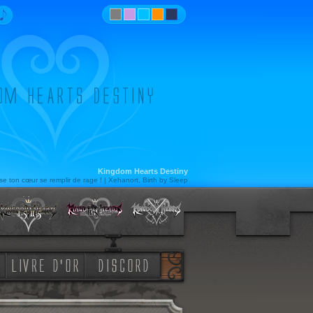
Kingdom Hearts Destiny
sse ton cœur se remplir de rage ! | Xehanort, Birth by Sleep