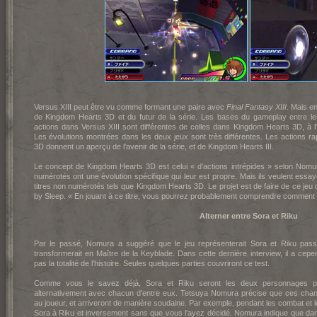
Versus XIII peut être vu comme formant une paire avec
Final Fantasy XIII
. Mais e
de Kingdo
m Hearts 3D et du futur de la série. Les bases du gameplay entre les 
actions dans Versus XIII sont différentes de celles dans Kingdo
m Hearts 3D, à l
Les évolutions montrées dans les deux jeux sont très différentes. Les actions r
3D donnent un aperçu de l'avenir de la série, et de Kingdom Hearts III.
Le concept de Kingd
om Hearts 3D est celui « d'actions intrépides » selon Nomur
numérotés ont une évolution spécifique qui leur est propre. Mais ils veulent es
titres non numérotés tels que Kingdo
m Hearts 3D. Le projet est de faire de ce jeu
by Sleep. « En jouant à ce titre, vous pourrez probablement comprendre comment 
Alterner entre Sora et Riku
Par le passé, Nomura a suggéré que le jeu représenterait Sora et Riku passa
transformerait en Maître de la Keyblade. Dans cette dernière interview, il a ce
pas la totalité de l'histoire. Seules quelques parties couvriront ce test.
Comme vous le savez déjà, Sora et Riku seront les deux personnages pr
alternativement avec chacun d'entre eux. Tetsuya Nomura précise que ces ch
au joueur, et arriveront de manière soudaine. Par exemple, pendant les combat et 
Sora à Riku et inversement sans que vous l'ayez décidé. Nomura indique que dan