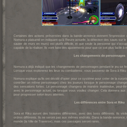
Certaines des actions présentées dans la bande-annonce donnent l'impression qu'il
Nomura a plaisanté en indiquant qu'à l'heure actuelle, la détection des sauts sur le
sauter de murs en murs) est plutôt difficile, et que seule la personne qui s'occu
capable de la réaliser. Ils vont faire des ajustements pour que ce soit plus facile à m
Les changements de personnages
Nomura a déjà indiqué que les changements de personnages pendant le jeu se fer
Lorsque vous explorerez les lieux ou combatterez, vous passerez de Sora à Riku 
Nomura explique qu'ils ont décidé d'opter pour ce système pour créer de la surpris
contrôler un même personnage) chez les joueurs lorsque le personnage changer
des sensations fortes. Le personnage changera de manière inattendue, peut-êt
avec le personnage actuel, ou lorsque vous vouliez changer. Cela donnera aux jou
pour progresser selon leurs attentes.
Les différences entre Sora et Riku
Sora et Riku auront des histoires différentes, avec des boss différents. Ils v
ordres différents. Ils ne seront pas aux mêmes endroits. Dans la bande-annonce, 
monde (la Ville de Traverse), mais ces passages seront rares.