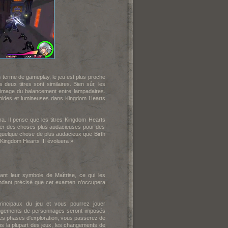
n terme de gameplay, le jeu est plus proche
deux titres sont similaires. Bien sûr, les
'image du balancement entre lampadaires.
apides et lumineuses dans Kin
gdom Hearts
a. Il pense que les titres Kingdom Hearts
sayer des choses plus audacieuses pour des
 quelque chose de plus audacieux que Birth
Kingdom Hearts III évoluera ».
nt leur symbole de Maîtrise, ce qui les
pendant précisé que cet examen n'occupera
incipaux du jeu et vous pourrez jouer
angements de personnages seront imposés
les phases d'exploration, vous passerez de
s la plupart des jeux, les changements de