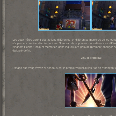
Les deux héros auront des actions différentes, et différentes manières de les contr
n'a pas encore été dévoilé, indique Nomura. Vous pouvez considérer ces dif
Kingdom Hearts Chain of Memories dans lequel Sora pouvait librement changer so
était pré-défini.
Visuel principal
L'image que vous voyez ci-dessous est le premier visuel du jeu, fait en s'inspirant 