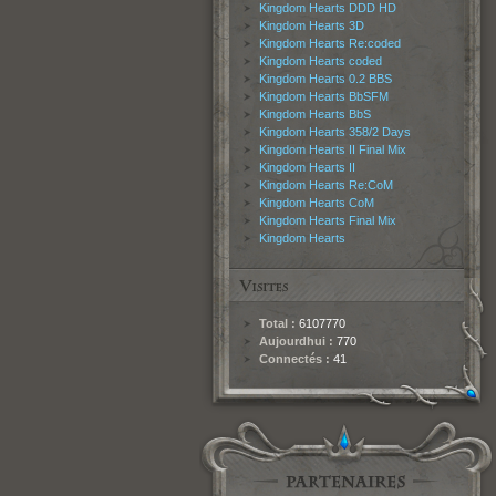
Kingdom Hearts DDD HD
Kingdom Hearts 3D
Kingdom Hearts Re:coded
Kingdom Hearts coded
Kingdom Hearts 0.2 BBS
Kingdom Hearts BbSFM
Kingdom Hearts BbS
Kingdom Hearts 358/2 Days
Kingdom Hearts II Final Mix
Kingdom Hearts II
Kingdom Hearts Re:CoM
Kingdom Hearts CoM
Kingdom Hearts Final Mix
Kingdom Hearts
Total :
6107770
Aujourdhui :
770
Connectés :
41