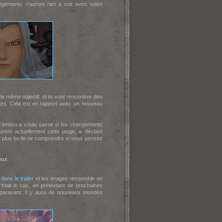
ngements n'auront rien à voir avec votre
 le même objectif, et ils vont rencontrer des
entes. Cela est en rapport avec un nouveau
Famitsu a voulu savoir si les changements
rent actuellement cette jauge, a déclaré
a plus facile de comprendre si vous pensez
eux
e
dans le trailer
et les images ressemble un
était le cas, en prétextant de prochaines
uparavant. Il y aura de nouveaux mondes