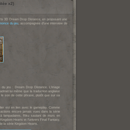
tée x2)
rts 3D Dream Drop Distance, en proposant une
nnonce du jeu
, accompagnée d'une interview de
e du jeu : Dream Drop Distance. L'image
dmet lui même que la traduction anglaise
le son de cette phrase, plutôt que sur sa
culier est en lien avec le gameplay. Comme
 actions encore jamais vues dans la série
s à lampadaires, Riku sautant de murs en
Kingdom Hearts et l'univers Final Fantasy,
 de la série Kingdom Hearts.