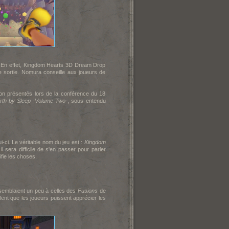
ns. En effet, Kingdom Hearts 3D Dream Drop
 sortie. Nomura conseille aux joueurs de
 non présentés lors de la conférence du 18
irth by Sleep -Volume Two-
, sous entendu
i-ci. Le véritable nom du jeu est :
Kingdom
 sera difficile de s'en passer pour parler
ifie les choses.
semblaient un peu à celles des
Fusions
de
lent que les joueurs puissent apprécier les