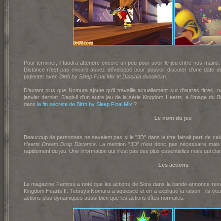
Pour terminer, il faudra attendre encore un peu pour avoir le jeu entre nos mai
Distance n'est pas encore assez développé pour pouvoir discuter d'une date de
patienter avec
Birth by Sleep Final Mix
et
Dissidia duodecim
.
D'autant plus que Nomura ajoute qu'il travaille actuellement sur d'autres titres,
janvier dernier. S'agit-il d'un autre jeu de la série Kingdom Hearts, à l'image du
B
dans
la fin secrète de Birth by Sleep Final Mix
?
Le nom du jeu
Beaucoup de personnes ne savaient pas si le "3D" dans le titre faisait parti de celu
Hearts Dream Drop Distance
. La mention "3D" n'est donc pas nécessaire mais il
rapidement du jeu. Une information qui n'est pas des plus essentielles mais qui clar
Les actions
Le magazine Famitsu a noté que les actions de Sora dans la bande-annonce res
Kingdom Hearts II. Tetsuya Nomura a aquiescé et en a expliqué la raison : ils veu
actions plus dynamiques aussi bien que les actions dîtes normales.