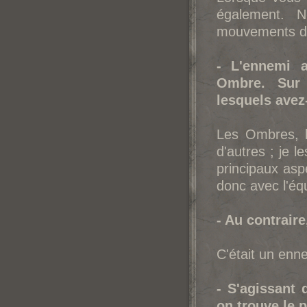
également. N
mouvements du
- L'ennemi a
Ombre. Sur 
lesquels avez
Les Ombres, l
d'autres ; je 
principaux aspe
donc avec l'éq
- Au contrair
C'était un enne
- S'agissant 
on trouve le p