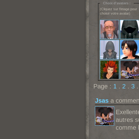
Choix d'avatars :
(Cliquez sur l'image pour
choisir votre avatar)
Page :
1
.
2
.
3
Jsas
a commenté
Exellent
autres s
comme les