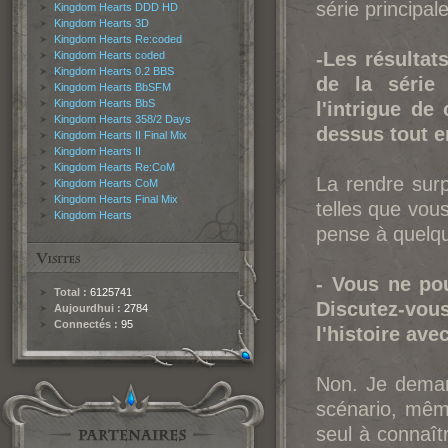
série principal
Kingdom Hearts DDD HD
Kingdom Hearts 3D
Kingdom Hearts Re:coded
-Les résultat
Kingdom Hearts coded
Kingdom Hearts 0.2 BBS
de la série
Kingdom Hearts BbSFM
Kingdom Hearts BbS
l'intrigue de
Kingdom Hearts 358/2 Days
dessus tout e
Kingdom Hearts II Final Mix
Kingdom Hearts II
Kingdom Hearts Re:CoM
La rendre surpr
Kingdom Hearts CoM
Kingdom Hearts Final Mix
telles que vous
Kingdom Hearts
pense à quelqu
- Vous ne pou
Total :
6125741
Discutez-vou
Aujourdhui :
2784
Connectés :
95
l'histoire ave
Non. Je deman
scénario, même
seul à connaîtr