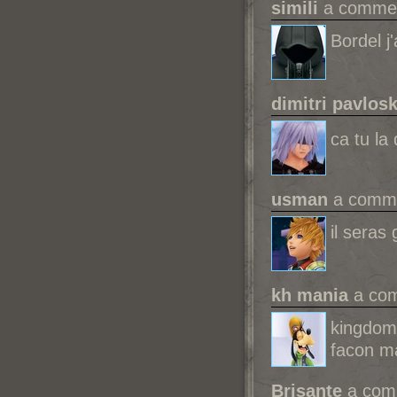
simili
a comment
Bordel j'
dimitri pavlosk
ca tu la
usman
a commen
il seras 
kh mania
a com
kingdom
facon m
Brisante
a comm