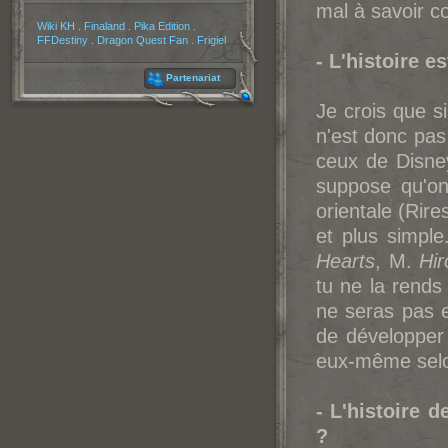
mal à savoir co
Partenaires
Wiki KH
.
Finaland
.
Pika Edition
.
FFDestiny
.
Dragon Quest Fan
.
Frigiel
- L'histoire e
Partenariat
Je crois que si 
n'est donc pas 
ceux de Disney
suppose qu'on 
orientale (Rire
et plus simpl
Hearts
, M.
Hi
tu ne la rend
ne seras pas e
de développer l
eux-même selo
- L'histoire 
?