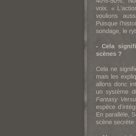
40%-50%. Nou
voix. « L'acti
voulions auss
Puisque l'hist
sondage, le ry
- Cela signif
scènes ?
Cela ne signi
mais les expli
allons donc in
un système di
Fantasy Versu
espèce d'intég
En parallèle,
scène secrète 