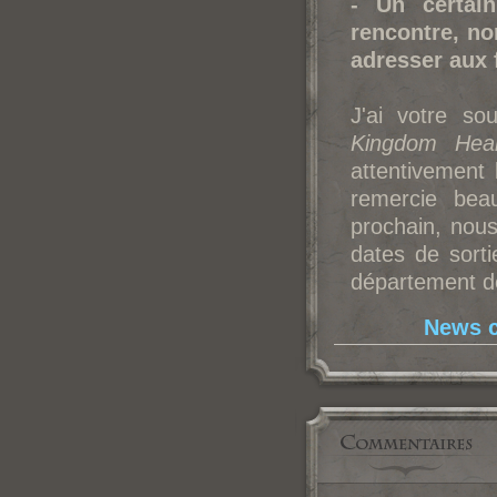
- Un certai
rencontre, no
adresser aux 
J'ai votre so
Kingdom Hear
attentivement
remercie bea
prochain, nous
dates de sort
département de
News c