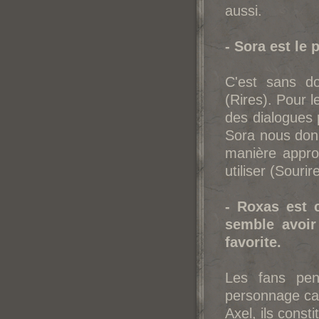
aussi.
- Sora est le
C'est sans do
(Rires). Pour
des dialogues 
Sora nous donn
manière approf
utiliser (Sourir
- Roxas est 
semble avoir
favorite.
Les fans pen
personnage ca
Axel, ils const