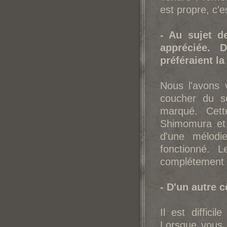
est propre, c'e
- Au sujet d
appréciée. 
préféraient l
Nous l'avons 
coucher du s
marqué. Cet
Shimomura et 
d'une mélodi
fonctionné. 
complétement d
- D'un autre 
Il est diffici
Lorsque vous 