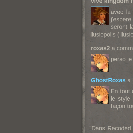
vive kingdom 
avec la 
j'espere
seront l
illusiopolis (ill
roxas2
a commen
perso je
GhostRoxas
a 
En tout 
le styl
façon to
"Dans Recoded l