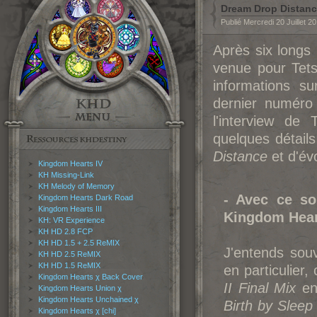
Dream Drop Distance
Publié Mercredi 20 Juillet 2
Après six longs 
venue pour Tets
informations s
dernier numéro
l'interview de
quelques détail
Distance
et d'évo
Kingdom Hearts IV
KH Missing-Link
KH Melody of Memory
- Avec ce so
Kingdom Hearts Dark Road
Kingdom Hearts III
King
dom Heart
KH: VR Experience
KH HD 2.8 FCP
KH HD 1.5 + 2.5 ReMIX
J'entends souv
KH HD 2.5 ReMIX
KH HD 1.5 ReMIX
en particulier,
Kingdom Hearts χ Back Cover
II Final Mix
en
Kingdom Hearts Union χ
Kingdom Hearts Unchained χ
Birth by Sleep
Kingdom Hearts χ [chi]