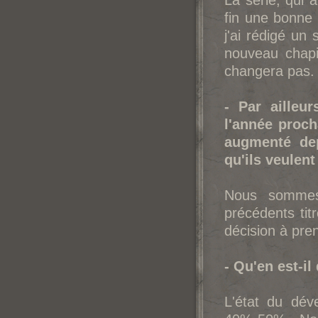
La série, qui 
fin une bonne 
j'ai rédigé un 
nouveau chapi
changera pas.
- Par ailleu
l'année proch
augmenté dep
qu'ils veulen
Nous sommes 
précédents ti
décision à pren
- Qu'en est-i
L'état du dé