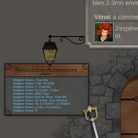
bien 2-3mn envir
Vénat
a comment
J'espère
III.
Kingdom Hearts
|
Final Mix
Kingdom Hearts CoM
|
Re:CoM
Kingdom Hearts II
|
Final Mix
Kingdom Hearts Re:Coded
|
Coded
Kingdom Hearts 358/2 Days
Kingdom Hearts Birth by Sleep
|
Final Mix
Kingdom Hearts 3D Dream Drop Distance
Kingdom Hearts HD 1.5 ReMIX
|
2.5 ReMIX
Kingdom Hearts χ [chi]
|
Unchained χ
Kingdom Hearts III