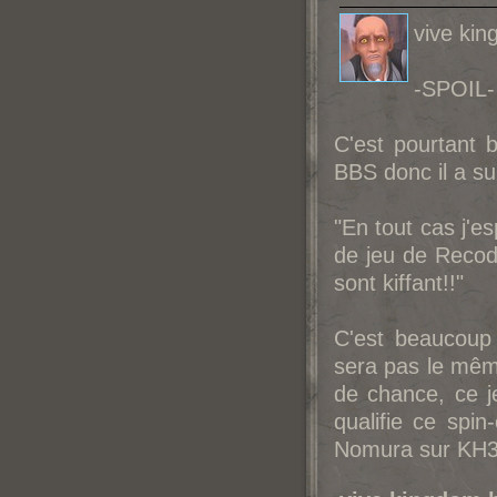
vive kin
-SPOIL-
C'est pourtant b
BBS donc il a s
"En tout cas j'es
de jeu de Recode
sont kiffant!!"
C'est beaucoup
sera pas le même
de chance, ce 
qualifie ce spi
Nomura sur KH