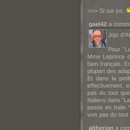
>>> Si sur jvc.
gael42
a commen
Jojo d'At
Pour "La
Mme Leprince de
bien français. E
plupart des adapt
Et dans la peti
effectivement, 
pas du tout que
Italiens dans "La
passe en Italie.
vois pas du tout 
altherion
a com