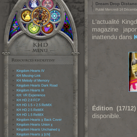
Dream Drop Distanc
Publié Mercredi 14 Décemb
L'actualité Kin
magazine japo
inattendu dans
Kingdom Hearts IV
KH Missing-Link
KH Melody of Memory
Kingdom Hearts Dark Road
Kingdom Hearts III
KH: VR Experience
KH HD 2.8 FCP
KH HD 1.5 + 2.5 ReMIX
Édition (17/12)
KH HD 2.5 ReMIX
disponible.
KH HD 1.5 ReMIX
Kingdom Hearts χ Back Cover
Kingdom Hearts Union χ
Kingdom Hearts Unchained χ
Kingdom Hearts χ [chi]