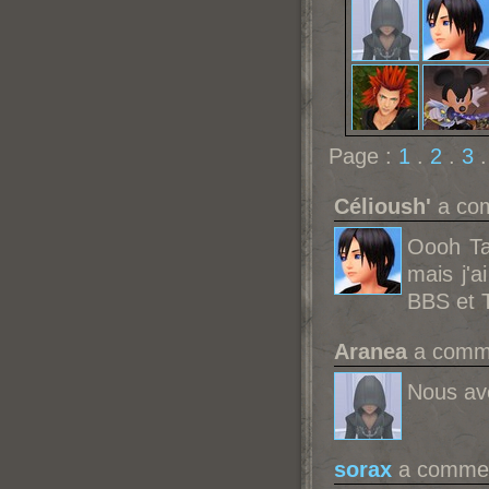
Page :
1
.
2
.
3
Célioush'
a com
Oooh Ta
mais j'a
BBS et
Aranea
a comme
Nous avo
sorax
a comment