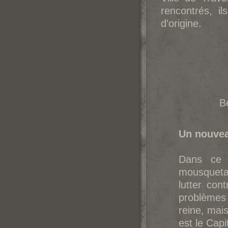
rencontrés, i
d'origine.
B
Un nouvea
Dans ce 
mousquetai
lutter con
problèmes 
reine, mai
est le Capi