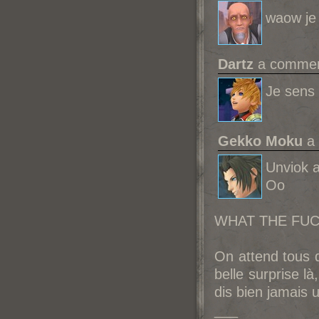
waow je 
Dartz
a comment
Je sens
Gekko Moku
a 
Unviok 
Oo
WHAT THE FUC
On attend tous d
belle surprise l
dis bien jamais
___