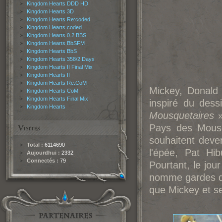
Kingdom Hearts DDD HD
Kingdom Hearts 3D
Kingdom Hearts Re:coded
Kingdom Hearts coded
Kingdom Hearts 0.2 BBS
Kingdom Hearts BbSFM
Kingdom Hearts BbS
Kingdom Hearts 358/2 Days
Kingdom Hearts II Final Mix
Kingdom Hearts II
Kingdom Hearts Re:CoM
Mickey, Donald
Kingdom Hearts CoM
Kingdom Hearts Final Mix
inspiré du des
Kingdom Hearts
Mousquetaires
»
Pays des Mousqu
souhaitent deve
Total :
6114690
l'épée, Pat Hib
Aujourdhui :
2332
Connectés :
79
Pourtant, le jou
nomme gardes du 
que Mickey et s