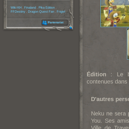
Partenaires
Wiki KH
.
Finaland
.
Pika Edition
.
FFDestiny
.
Dragon Quest Fan
.
Frigiel
Partenariat
Édition
: Le 
contenues dans 
D'autres per
Neku ne sera 
You. Ses amis
Ville de Trav