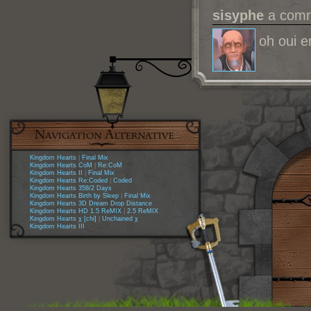
sisyphe
a comme
oh oui en
Kingdom Hearts
|
Final Mix
Kingdom Hearts CoM
|
Re:CoM
Kingdom Hearts II
|
Final Mix
Kingdom Hearts Re:Coded
|
Coded
Kingdom Hearts 358/2 Days
Kingdom Hearts Birth by Sleep
|
Final Mix
Kingdom Hearts 3D Dream Drop Distance
Kingdom Hearts HD 1.5 ReMIX
|
2.5 ReMIX
Kingdom Hearts χ [chi]
|
Unchained χ
Kingdom Hearts III