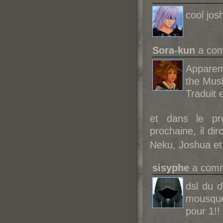
cool jos
Sora-kun
a com
Apparem
the Mus
Traduit 
et dans le p
prochaine, il di
Neku, Joshua e
sisyphe
a comme
dsl du d
mousque
pour 1!!