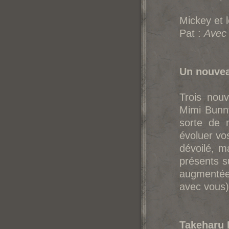
Mickey et 
Pat :
Avec 
Un nouvea
Trois nou
Mimi Bunny
sorte de 
évoluer vo
dévoilé, m
présents s
augmentée 
avec vous)
Takeharu I