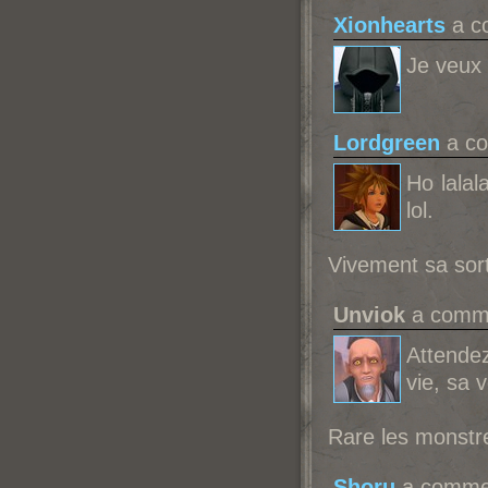
Xionhearts
a co
Je veux 
Lordgreen
a co
Ho lalal
lol.
Vivement sa sort
Unviok
a comme
Attende
vie, sa 
Rare les monstr
Shoru
a commen