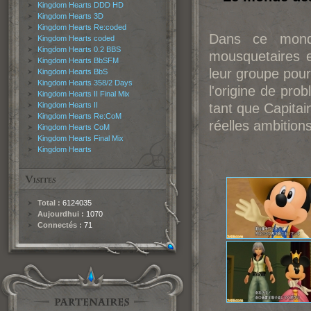
Kingdom Hearts DDD HD
Kingdom Hearts 3D
Kingdom Hearts Re:coded
Dans ce mond
Kingdom Hearts coded
Kingdom Hearts 0.2 BBS
mousquetaires e
Kingdom Hearts BbSFM
leur groupe pour
Kingdom Hearts BbS
Kingdom Hearts 358/2 Days
l'origine de pro
Kingdom Hearts II Final Mix
Kingdom Hearts II
tant que Capitai
Kingdom Hearts Re:CoM
réelles ambitions
Kingdom Hearts CoM
Kingdom Hearts Final Mix
Kingdom Hearts
Total :
6124035
Aujourdhui :
1070
Connectés :
71