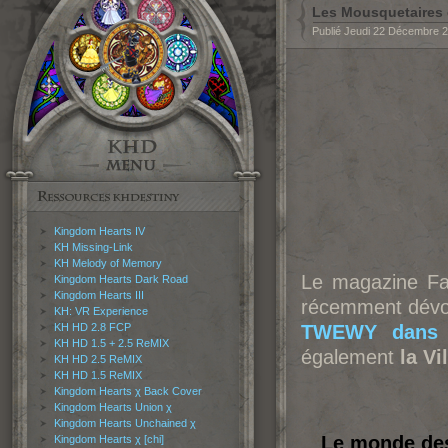
Les Mousquetaires
Publié Jeudi 22 Décembre 
Kingdom Hearts IV
KH Missing-Link
KH Melody of Memory
Le magazine Fam
Kingdom Hearts Dark Road
Kingdom Hearts III
récemment dévoi
KH: VR Experience
KH HD 2.8 FCP
TWEWY dans 
KH HD 1.5 + 2.5 ReMIX
également
la Vi
KH HD 2.5 ReMIX
KH HD 1.5 ReMIX
Kingdom Hearts χ Back Cover
Kingdom Hearts Union χ
Kingdom Hearts Unchained χ
Le monde des
Kingdom Hearts χ [chi]