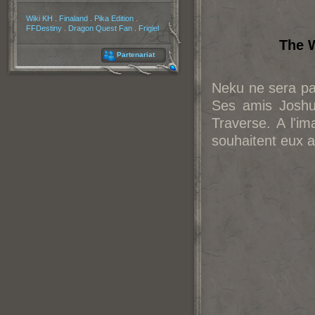
Partenaires
Wiki KH
.
Finaland
.
Pika Edition
.
FFDestiny
.
Dragon Quest Fan
.
Frigiel
The W
Partenariat
Neku ne sera pa
Ses amis Joshu
Traverse. A l'i
souhaitent eux a