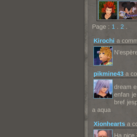
Page :
1
.
2
.
Kirochi
a comme
N'espèr
pikmine43
a co
dream ea
enfan je
bref jes
a aqua
Xionhearts
a co
Ha nice