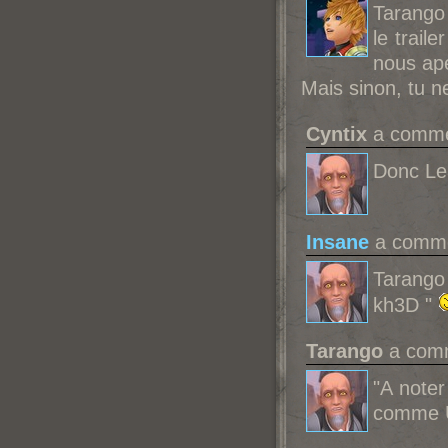
Tarango 
le trail
nous ap
Mais sinon, tu n
Cyntix
a commen
Donc Lea
Insane
a commen
Tarango 
kh3D "
Tarango
a comm
"A noter
comme U