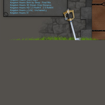
Kingdom Hearts 358/2 Days
Kingdom Hearts Birth by Sleep
|
Final Mix
Kingdom Hearts 3D Dream Drop Distance
Kingdom Hearts HD 1.5 ReMIX
|
2.5 ReMIX
Kingdom Hearts χ [chi]
|
Unchained χ
Kingdom Hearts III