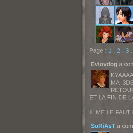
Page :
1
.
2
.
3
Evlovdog
a com
KYAAAA
MA 3DS
RETOUR
ET LA FIN DE L
IL ME LE FAUT
SoRiAsT
a comm