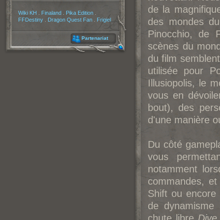
de la magnifiqu
Partenaires
Wiki KH
.
Finaland
.
Pika Edition
.
des mondes du 
FFDestiny
.
Dragon Quest Fan
.
Frigiel
Pinocchio, de 
Partenariat
scènes du monde
du film semblent
utilisée pour 
Illusiopolis, le
vous en dévoile
bout), des pers
d'une manière ou
Du côté gamepla
vous permetta
notamment lors
commandes, et c
Shift ou encore 
de dynamisme a
chute libre
Dive