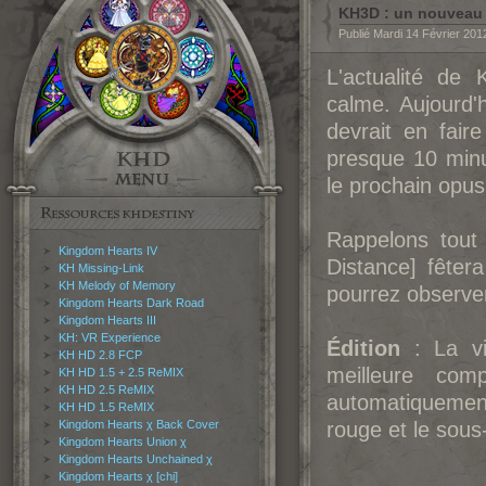
KH3D : un nouveau tr
Publié Mardi 14 Février 201
L'actualité d
calme. Aujourd'
devrait en fair
presque 10 minu
le prochain opus
Rappelons to
Kingdom Hearts IV
Distance] fêter
KH Missing-Link
KH Melody of Memory
pourrez observer
Kingdom Hearts Dark Road
Kingdom Hearts III
KH: VR Experience
Édition
: La vi
KH HD 2.8 FCP
meilleure com
KH HD 1.5 + 2.5 ReMIX
KH HD 2.5 ReMIX
automatiquement
KH HD 1.5 ReMIX
Kingdom Hearts χ Back Cover
rouge et le sous-
Kingdom Hearts Union χ
Kingdom Hearts Unchained χ
Kingdom Hearts χ [chi]