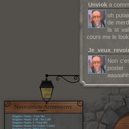
Unviok
a comme
oh putai
de merde
la st va
cours me le look
Je_veux_revoi
Non c'es
poster 
aaaaah
Kingdom Hearts
|
Final Mix
Kingdom Hearts CoM
|
Re:CoM
Kingdom Hearts II
|
Final Mix
Kingdom Hearts Re:Coded
|
Coded