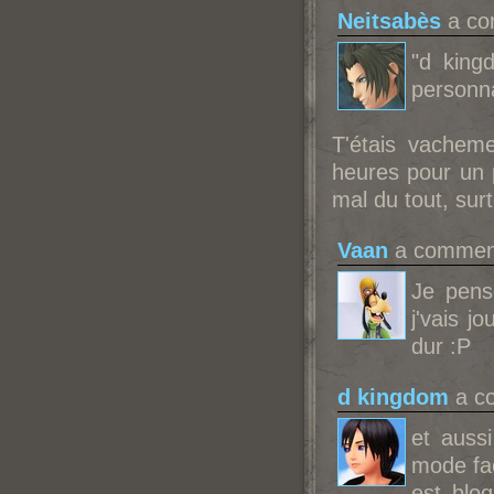
Neitsabès
a co
"d king
personn
T'étais vacheme
heures pour un 
mal du tout, surt
Vaan
a comment
Je pens
j'vais j
dur :P
d kingdom
a co
et auss
mode faci
est blo