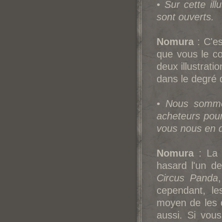
• Sur cette il
sont ouverts.
Nomura
: C'es
que vous le co
deux illustrat
dans le degré d
• Nous sommes
acheteurs pour
vous nous en d
Nomura
: La 
hasard l'un d
Circus Panda
cependant, le
moyen de les o
aussi. Si vou