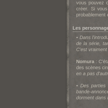
vous pouvez o
créer. Si vou
probablement o
Les personnages
• Dans l'intro
de la série, ta
C'est vraiment
Nomura
: C'ét
des scènes ciné
en a pas d'aut
• Des parties 
bande-annonce 
dorment dans l