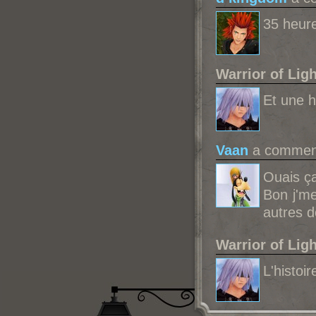
35 heur
Warrior of Ligh
Et une h
Vaan
a comment
Ouais ça
Bon j'me
autres 
Warrior of Ligh
L'histoi