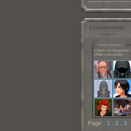
Choix d'avatars :
(Cliquez sur l'image pour
choisir votre avatar)
Page :
1
.
2
.
3