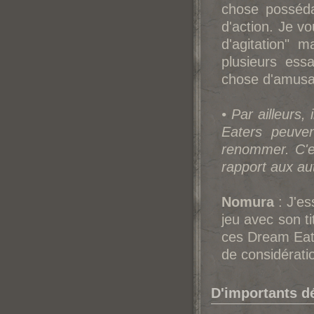
chose posséda
d'action. Je v
d'agitation" ma
plusieurs ess
chose d'amusa
• Par ailleurs
Eaters peuve
renommer. C'es
rapport aux au
Nomura
: J'es
jeu avec son t
ces Dream Eate
de considératio
D'importants d