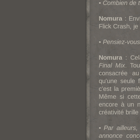
• Combien de t
Nomura
: Envi
Flick Crash, j
• Pensiez-vous
Nomura
: Cel
Final Mix
. Tou
consacrée au 
qu'une seule f
c'est la premiè
Même si cette
encore à un n
créativité bril
• Par ailleur
annonce conce