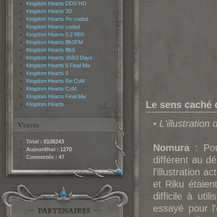
Kingdom Hearts DDD HD
Kingdom Hearts 3D
Kingdom Hearts Re:coded
Kingdom Hearts coded
Kingdom Hearts 0.2 BBS
Kingdom Hearts BbSFM
Kingdom Hearts BbS
Kingdom Hearts 358/2 Days
Kingdom Hearts II Final Mix
Kingdom Hearts II
Kingdom Hearts Re:CoM
Kingdom Hearts CoM
Kingdom Hearts Final Mix
Le sens caché d
Kingdom Hearts
• L'illustratio
Total :
6108243
Nomura
: Pou
Aujourdhui :
1270
Connectés :
47
différent au dé
l'illustration 
et Riku étaien
difficile à uti
essayé pour l'