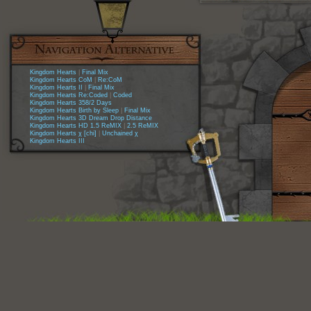
Kingdom Hearts
|
Final Mix
Kingdom Hearts CoM
|
Re:CoM
Kingdom Hearts II
|
Final Mix
Kingdom Hearts Re:Coded
|
Coded
Kingdom Hearts 358/2 Days
Kingdom Hearts Birth by Sleep
|
Final Mix
Kingdom Hearts 3D Dream Drop Distance
Kingdom Hearts HD 1.5 ReMIX
|
2.5 ReMIX
Kingdom Hearts χ [chi]
|
Unchained χ
Kingdom Hearts III