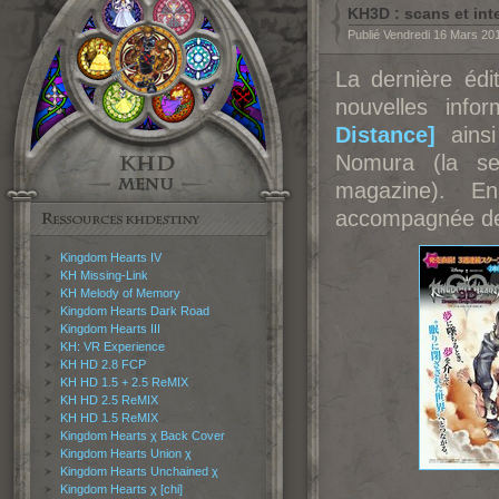
KH3D : scans et in
Publié Vendredi 16 Mars 20
La dernière éd
nouvelles info
Distance]
ainsi
Nomura (la se
magazine). E
accompagnée de
Kingdom Hearts IV
KH Missing-Link
KH Melody of Memory
Kingdom Hearts Dark Road
Kingdom Hearts III
KH: VR Experience
KH HD 2.8 FCP
KH HD 1.5 + 2.5 ReMIX
KH HD 2.5 ReMIX
KH HD 1.5 ReMIX
Kingdom Hearts χ Back Cover
Kingdom Hearts Union χ
Kingdom Hearts Unchained χ
Kingdom Hearts χ [chi]