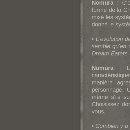
Nomura
: C'e
forme de la C
mixé les systè
donné le systèm
• L'évolution d
semble qu'en in
Dream Eaters 
Nomura
: Leu
caractéristiq
manière agres
personnage. U
même s'ils so
Choisissez don
vous.
• Combien y a 