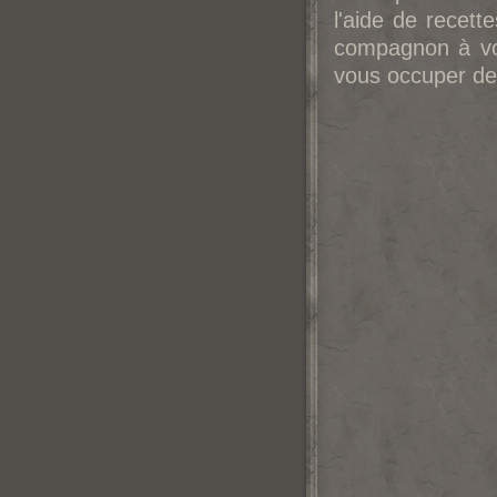
l'aide de recett
compagnon à vo
vous occuper de 