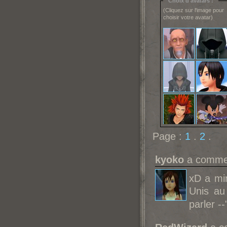
Choix d'avatars :
(Cliquez sur l'image pour
choisir votre avatar)
Page :
1
.
2
.
kyoko
a commen
xD a min
Unis au
parler --