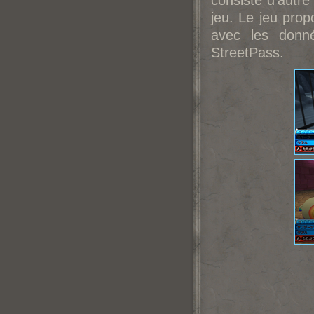
consiste d'autr
jeu. Le jeu prop
avec les donn
StreetPass.