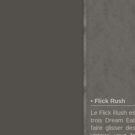
• Flick Rush
Le Flick Rush e
trois Dream Ea
faire glisser de