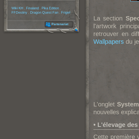
Partenaires
Wiki KH
.
Finaland
.
Pika Edition
.
FFDestiny
.
Dragon Quest Fan
.
Frigiel
La section
Spec
Partenariat
l'artwork princ
retrouver en dif
Wallpapers
du je
L'onglet
System
nouvelles explic
• L'élevage de
Cette première