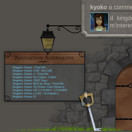
kyoko
a commen
d kingd
m'inter
Kingdom Hearts
|
Final Mix
Kingdom Hearts CoM
|
Re:CoM
Kingdom Hearts II
|
Final Mix
Kingdom Hearts Re:Coded
|
Coded
Kingdom Hearts 358/2 Days
Kingdom Hearts Birth by Sleep
|
Final Mix
Kingdom Hearts 3D Dream Drop Distance
Kingdom Hearts HD 1.5 ReMIX
|
2.5 ReMIX
Kingdom Hearts χ [chi]
|
Unchained χ
Kingdom Hearts III