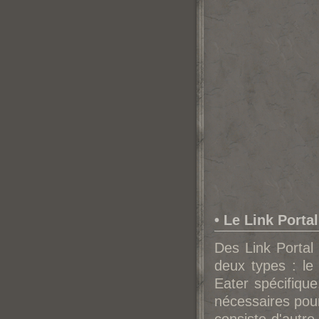
• Le Link Portal
Des Link Portal 
deux types : l
Eater spécifiqu
nécessaires pour