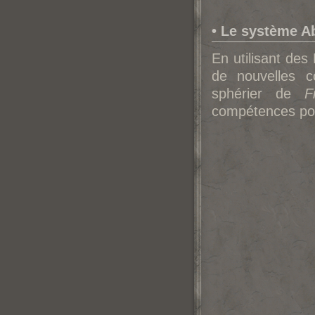
• Le système Ab
En utilisant de
de nouvelles c
sphérier de
F
compétences pou