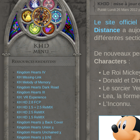
KH3D : mise à jour d
Publié Lundi 26 Mars 2012 
Le site officiel
Distance
a aujo
différentes sect
De nouveaux pers
Characters
:
• Le Roi Micke
Kingdom Hearts IV
KH Missing-Link
• Donald et Di
KH Melody of Memory
• Le sorcier Ye
Kingdom Hearts Dark Road
Kingdom Hearts III
• Lea, la form
KH: VR Experience
KH HD 2.8 FCP
• L'Inconnu.
KH HD 1.5 + 2.5 ReMIX
KH HD 2.5 ReMIX
KH HD 1.5 ReMIX
Kingdom Hearts χ Back Cover
Kingdom Hearts Union χ
Kingdom Hearts Unchained χ
Kingdom Hearts χ [chi]