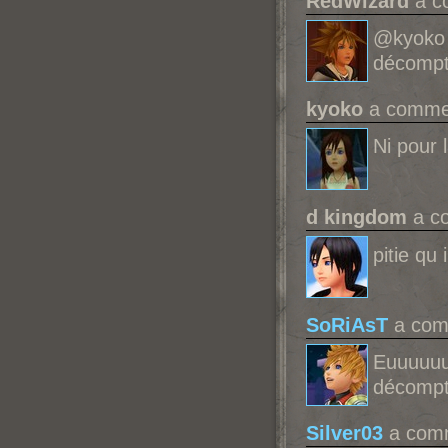
RedWizard
a co
@kyoko 
décompt
kyoko
a commen
Ni pour 
d kingdom
a c
pitie qu 
SoRiAsT
a comm
Euuuuuu
décompt
Silver03
a comm