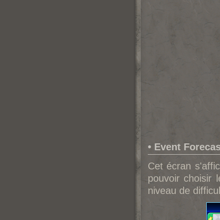
• Event Forecas
Cet écran s'aff
pouvoir choisir 
niveau de difficu