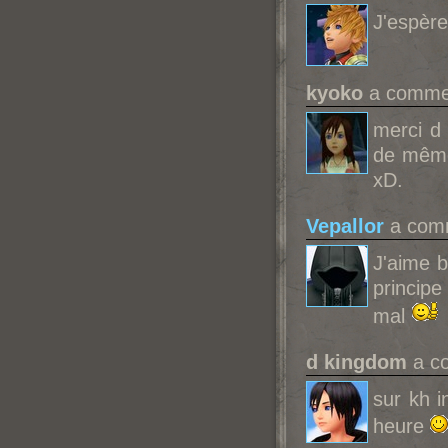
J'espère
kyoko
a commen
merci d 
de même 
xD.
Vepallor
a comm
J'aime 
principe
mal
d kingdom
a co
sur kh i
heure