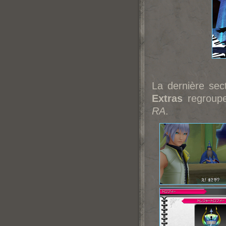
La dernière sect
Extras
regroupe
RA
.