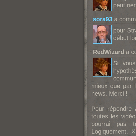
peut rien
sora93
a commen
pour Str
début lo
RedWizard
a co
Si vous
hypothè
communi
mieux que par l
news. Merci !
Pour répondre 
toutes les vidé
pourrai pas t
Logiquement, X