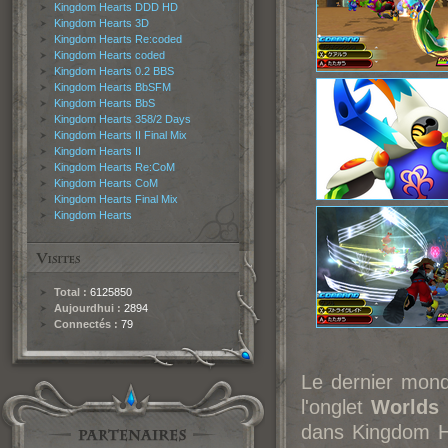
Kingdom Hearts DDD HD
Kingdom Hearts 3D
Kingdom Hearts Re:coded
Kingdom Hearts coded
Kingdom Hearts 0.2 BBS
Kingdom Hearts BbSFM
Kingdom Hearts BbS
Kingdom Hearts 358/2 Days
Kingdom Hearts II Final Mix
Kingdom Hearts II
Kingdom Hearts Re:CoM
Kingdom Hearts CoM
Kingdom Hearts Final Mix
Kingdom Hearts
Total :
6125850
Aujourdhui :
2894
Connectés :
79
Le dernier mond
l'onglet
Worlds
dans Kingdom He