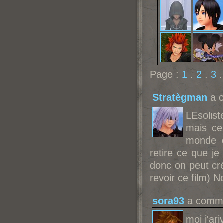
Page :
1
.
2
.
3
.
Stratègman
a c
LEsolis
mais ce
monde d
retire ce que je
donc on peut cr
revoir ce film) 
sora93
a commen
moi j'ar