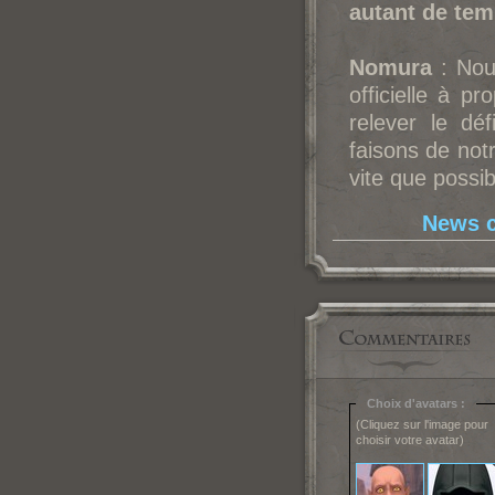
autant de tem
Nomura
: Nou
officielle à p
relever le dé
faisons de not
vite que possi
News c
Choix d'avatars :
(Cliquez sur l'image pour
choisir votre avatar)