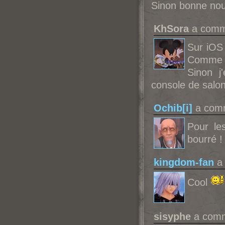
Sinon bonne nouv
KhSora
a comme
Sur iOS
Comme ç
Sinon j
console de salon
Ochib[i]
a comm
Pour les
bourré !
kingdom-fan
a 
Cool
sisyphe
a comm