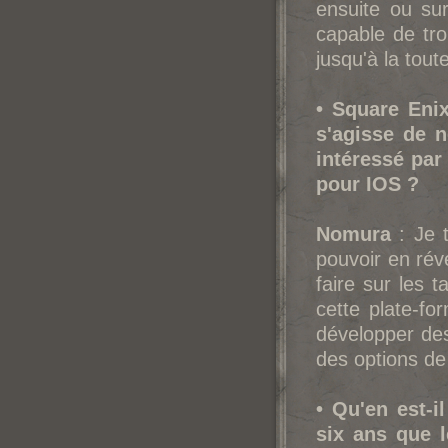
ensuite ou sur
capable de tr
jusqu'à la toute
• Squa
re Enix
s'agisse de n
intéressé par
pour IOS ?
Nomura
: Je t
pouvoir en rév
faire sur les t
cette plate-fo
développer des
des options de
• Qu'en est-i
six ans que l