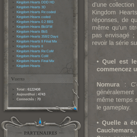
Kingdom Hearts DDD HD
d'une collection
Kingdom Hearts 3D
Kingdom Hearts
Kingdom Hearts Re:coded
Kingdom Hearts coded
réponses, de quo
Kingdom Hearts 0.2 BBS
même qu'un titr
Kingdom Hearts BbSFM
Kingdom Hearts BbS
pas envisagé ;
Kingdom Hearts 358/2 Days
Kingdom Hearts II Final Mix
revoir la série s
Kingdom Hearts II
Kingdom Hearts Re:CoM
Kingdom Hearts CoM
• Quel est l
Kingdom Hearts Final Mix
Kingdom Hearts
commencez un
Nomura
: C'e
Total :
6122408
généralement 
Aujourdhui :
4743
même temps sur
Connectés :
70
le gameplay.
• Quelle a ét
Cauchemars,