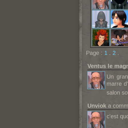
Page :
1
.
2
.
Ventus le magn
Un gran
marre d'
salon so
Unviok
a commen
c'est qu