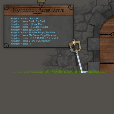
Kingdom Hearts
|
Final Mix
Kingdom Hearts CoM
|
Re:CoM
Kingdom Hearts II
|
Final Mix
Kingdom Hearts Re:Coded
|
Coded
Kingdom Hearts 358/2 Days
Kingdom Hearts Birth by Sleep
|
Final Mix
Kingdom Hearts 3D Dream Drop Distance
Kingdom Hearts HD 1.5 ReMIX
|
2.5 ReMIX
Kingdom Hearts χ [chi]
|
Unchained χ
Kingdom Hearts III