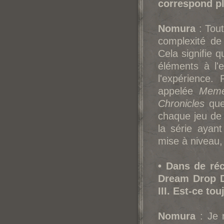
correspond pl
Nomura
: Tout
complexité de 
Cela signifie q
éléments à l'e
l'expérience.
appelée
Meme
Chronicles
que 
chaque jeu de 
la série ayan
mise à niveau,
• Dans de réc
Dream Drop Di
III. Est-ce to
Nomura
: Je n