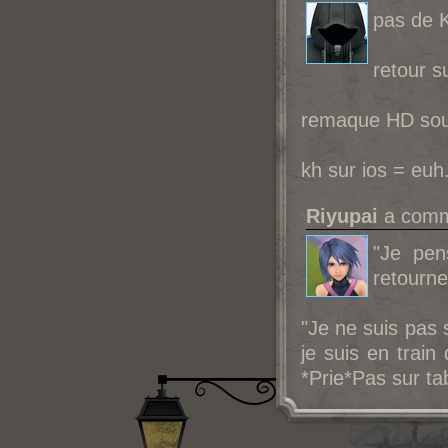
pas de K
retour s
remaque HD souh
kh sur ios = euh
Riyupai
a comme
"Je pen
retourne 
"Je ne suis pas 
je suis en train
*Prie*Pas sur tab