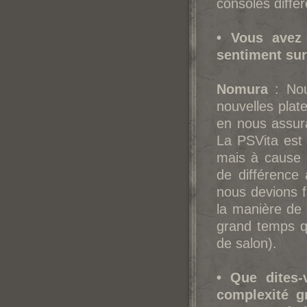
consoles diffé
• Vous avez 
sentiment sur
Nomura
: Nous
nouvelles plat
en nous assura
La PSVita est 
mais à cause d
de différence
nous devions fa
la manière de 
grand temps q
de salon).
• Que dites-
complexité g