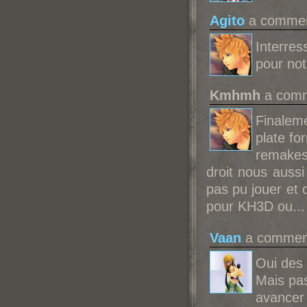
Agito
a comment
Interre
pour not
Kmhmh
a comm
Finaleme
plate fo
remakes
droit nous auss
pas pu jouer et 
pour KH3D ou...
Vaan
a comment
Oui des
Mais pas
avancer 