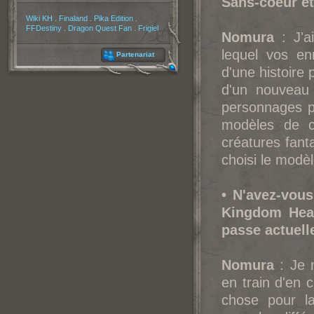
Sans-coeur et
Partenaires
Wiki KH
.
Finaland
.
Pika Edition
.
FFDestiny
.
Dragon Quest Fan
.
Frigiel
Nomura
: J'a
lequel vos en
Partenariat
d'une histoire
d'un nouveau 
personnages po
modèles de co
créatures fant
choisi le modèle
• N'avez-vous
King
dom Hear
passe actuell
Nomura
: Je m
en train d'en c
chose pour la