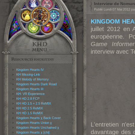
Interview de Nomur
Publié Lundi 07 Mai 2012 p
KINGDOM HEAR
juillet 2012 en
européenne. Po
Game Informer
interview avec 
Kingdom Hearts IV
KH Missing-Link
KH Melody of Memory
Kingdom Hearts Dark Road
Kingdom Hearts III
KH: VR Experience
KH HD 2.8 FCP
KH HD 1.5 + 2.5 ReMIX
KH HD 2.5 ReMIX
KH HD 1.5 ReMIX
Kingdom Hearts χ Back Cover
Kingdom Hearts Union χ
L'entretien n'e
Kingdom Hearts Unchained χ
davantage des qu
Kingdom Hearts χ [chi]