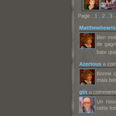
Page :
1
.
2
.
3
Matthewhearts
Ben moi
de gag
hate que
Azertous
a com
Bonne c
mais bon
gtn
a commenté 
Un nouv
cette fo