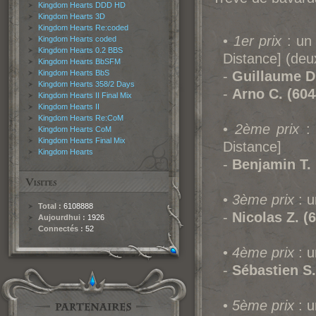
Kingdom Hearts DDD HD
Kingdom Hearts 3D
Kingdom Hearts Re:coded
•
1er prix
: un
Kingdom Hearts coded
Kingdom Hearts 0.2 BBS
Distance] (deu
Kingdom Hearts BbSFM
Kingdom Hearts BbS
-
Guillaume D.
Kingdom Hearts 358/2 Days
-
Arno C. (604
Kingdom Hearts II Final Mix
Kingdom Hearts II
Kingdom Hearts Re:CoM
•
2ème prix
:
Kingdom Hearts CoM
Kingdom Hearts Final Mix
Distance]
Kingdom Hearts
-
Benjamin T. 
•
3ème prix
: u
Total :
6108888
-
Nicolas Z. (
Aujourdhui :
1926
Connectés :
52
•
4ème prix
: 
-
Sébastien S.
•
5ème prix
: u