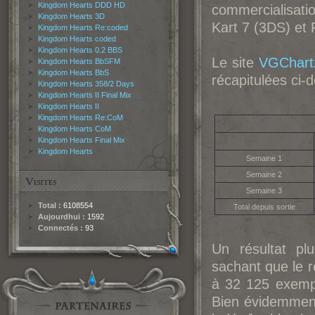
Kingdom Hearts DDD HD
commercialisatio
Kingdom Hearts 3D
Kart 7 (3DS) et 
Kingdom Hearts Re:coded
Kingdom Hearts coded
Kingdom Hearts 0.2 BBS
Le site
VGChart
Kingdom Hearts BbSFM
Kingdom Hearts BbS
récapitulées ci-
Kingdom Hearts 358/2 Days
Kingdom Hearts II Final Mix
Kingdom Hearts II
Kingdom Hearts Re:CoM
Kingdom Hearts CoM
Kingdom Hearts Final Mix
Kingdom Hearts
Semaine 1
Semaine 2
Semaine 3
Total :
6108554
Total depuis sortie
Aujourdhui :
1592
Connectés :
93
Un résultat p
sachant que le 
à 32 125 exemp
Bien évidemmen