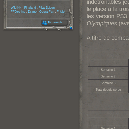
indétrônables j
Partenaires
Wiki KH
.
Finaland
.
Pika Edition
.
le place à la tr
FFDestiny
.
Dragon Quest Fan
.
Frigiel
les version PS3
Olympiques
(ave
Partenariat
A titre de compa
Semaine 1
Semaine 2
Semaine 3
Total depuis sortie
Semaine 1