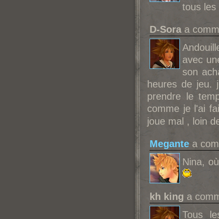
tous les
D-Sora
a commen
Andouill
avec une
son ach
heures de jeu. j
prendre le tem
comme je l'ai f
joue mal , loin d
Megante
a comm
Nina, où
kh king
a comme
Tous le