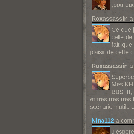
,pourquo
Roxassassin
a 
Ce que j
celle de
fait que
plaisir de cette 
Roxassassin
a 
Superbe (
Mes KH 
BBS; II;
et tres tres tres 
scénario inutile
Nina112
a comm
J'éspere