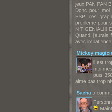
jeux PAN PAN
Donc pour moi
PSP, ces graph
problème pour s
N T GENIAL!!! Do
Quand j'aurais fi
avec impatience
Mickey magici
il est t
moi mes
puis 35
aime pas trop ni
Sacha
a commen
Personn
Mainte