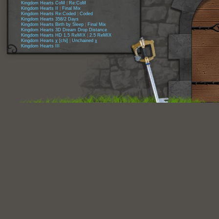
Kingdom Hearts CoM
|
Re:CoM
Kingdom Hearts II
|
Final Mix
Kingdom Hearts Re:Coded
|
Coded
Kingdom Hearts 358/2 Days
Kingdom Hearts Birth by Sleep
|
Final Mix
Kingdom Hearts 3D Dream Drop Distance
Kingdom Hearts HD 1.5 ReMIX
|
2.5 ReMIX
Kingdom Hearts χ [chi]
|
Unchained χ
Kingdom Hearts III