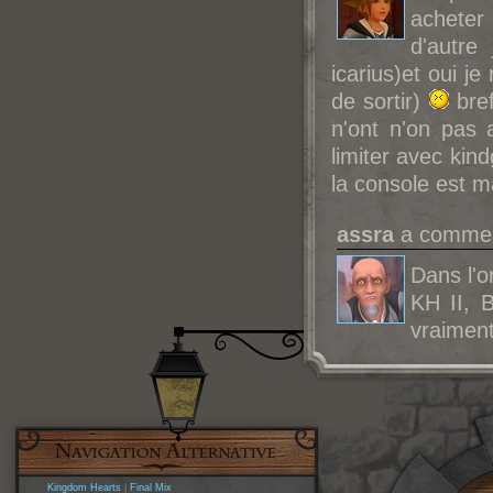
acheter 
d'autre
icarius)et oui je
de sortir)
bref
n'ont n'on pas 
limiter avec kin
la console est 
assra
a comment
Dans l'o
KH II, B
vraiment
Kingdom Hearts
|
Final Mix