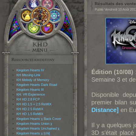
Résultats des vent
Publié Vendredi 10 Août 20
Kingdom Hearts IV
Édition (10/08)
:
KH Missing-Link
Semaine 3 et des
KH Melody of Memory
Kingdom Hearts Dark Road
Kingdom Hearts III
Disponible depui
KH: VR Experience
KH HD 2.8 FCP
premier bilan s
KH HD 1.5 + 2.5 ReMIX
Distance]
en Eu
KH HD 2.5 ReMIX
KH HD 1.5 ReMIX
Kingdom Hearts χ Back Cover
Kingdom Hearts Union χ
Il y a quelques j
Kingdom Hearts Unchained χ
3D s'était plac
Kingdom Hearts χ [chi]