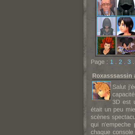
Page :
1
.
2
.
3
Roxasssassin
a
Salut j'
capacit
3D est u
était un peu mie
scènes spectacu
qui n'empeche 
chaque console s