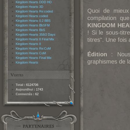
Kingdom Hearts DDD HD
Kingdom Hearts 3D
Quoi de mieux 
Kingdom Hearts Re:coded
Kingdom Hearts coded
compilation qu
Kingdom Hearts 0.2 BBS
KINGDOM HEAR
Kingdom Hearts BbSFM
Kingdom Hearts BbS
! Si le sous-ti
Kingdom Hearts 358/2 Days
titres". Une fois
Kingdom Hearts II Final Mix
Kingdom Hearts II
Kingdom Hearts Re:CoM
Édition
: Nous
Kingdom Hearts CoM
Kingdom Hearts Final Mix
graphismes de la
Kingdom Hearts
Total :
6124706
Aujourdhui :
1743
Connectés :
62