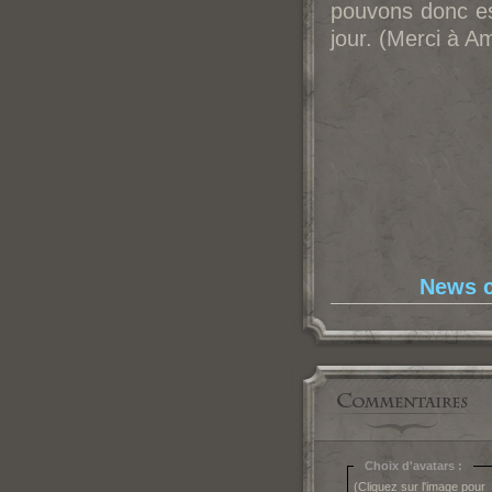
pouvons donc es
jour. (Merci à A
News c
Choix d'avatars :
(Cliquez sur l'image pour