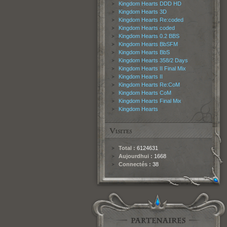
Kingdom Hearts DDD HD
Kingdom Hearts 3D
Kingdom Hearts Re:coded
Kingdom Hearts coded
Kingdom Hearts 0.2 BBS
Kingdom Hearts BbSFM
Kingdom Hearts BbS
Kingdom Hearts 358/2 Days
Kingdom Hearts II Final Mix
Kingdom Hearts II
Kingdom Hearts Re:CoM
Kingdom Hearts CoM
Kingdom Hearts Final Mix
Kingdom Hearts
Total :
6124631
Aujourdhui :
1668
Connectés :
38