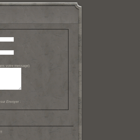
dans votre message)
 sur
Envoyer
:
!!