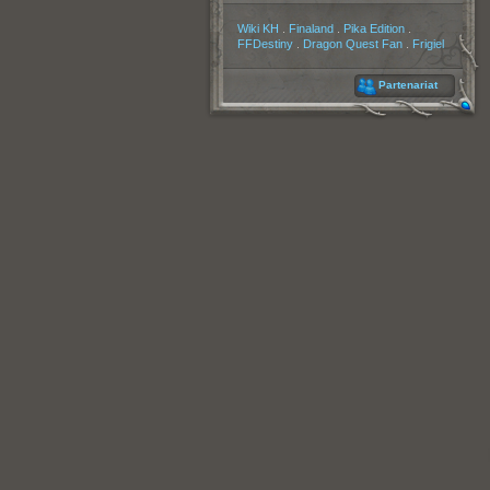
Partenaires
Wiki KH
.
Finaland
.
Pika Edition
.
FFDestiny
.
Dragon Quest Fan
.
Frigiel
Partenariat