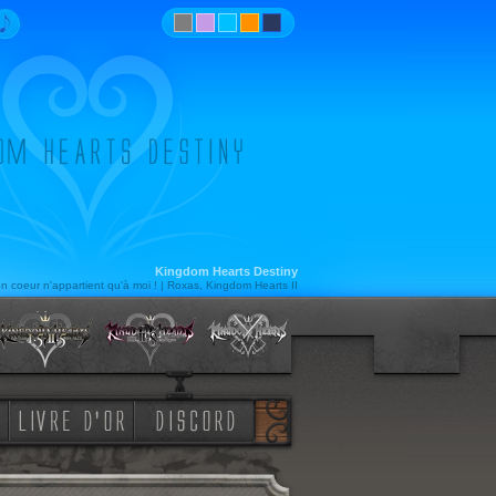
Kingdom Hearts Destiny
n coeur n'appartient qu'à moi ! | Roxas, Kingdom Hearts II