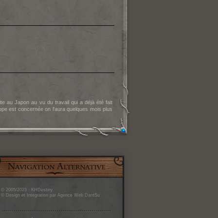
te au Japon au vu du travail qui a déjà été fait
ope est concernée on l'aura quelques mois plus
© 2005/2023 - KHDestiny
© Design et Integration par Agence Web DantSu