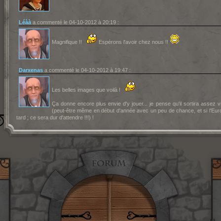
Léàà
a commenté le 04-10-2012 à 20:19 :
Magnifique !!
Espérons l'avoir chez nous !!
Darxenas
a commenté le 04-10-2012 à 19:47 :
Les belles images que voilà !
Ça donne encore plus envie d'y jouer... je pense qu'il sortira assez vi
(peut-être même en début d'année avec un peu de chance, et si l'Eur
tard ; ce sera dur d'attendre !!!) !