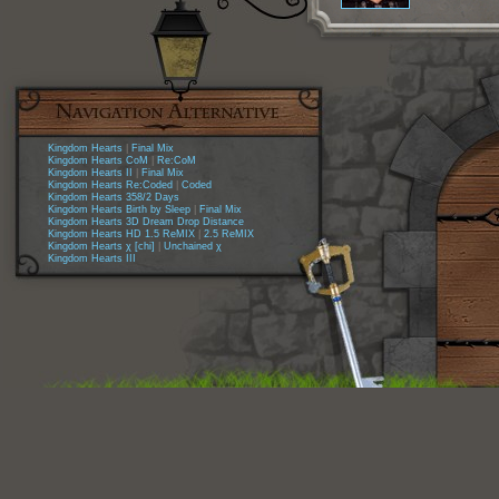
Kingdom Hearts
|
Final Mix
Kingdom Hearts CoM
|
Re:CoM
Kingdom Hearts II
|
Final Mix
Kingdom Hearts Re:Coded
|
Coded
Kingdom Hearts 358/2 Days
Kingdom Hearts Birth by Sleep
|
Final Mix
Kingdom Hearts 3D Dream Drop Distance
Kingdom Hearts HD 1.5 ReMIX
|
2.5 ReMIX
Kingdom Hearts χ [chi]
|
Unchained χ
Kingdom Hearts III