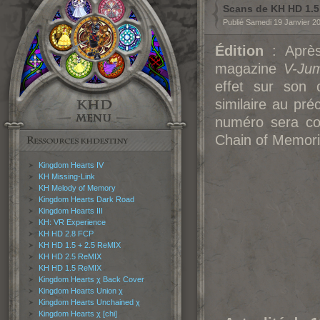
Scans de KH HD 1.
Publié Samedi 19 Janvier 2
Édition
: Apr
magazine
V-Ju
effet sur son 
similaire au pr
numéro sera c
Chain of Memori
Kingdom Hearts IV
KH Missing-Link
KH Melody of Memory
Kingdom Hearts Dark Road
Kingdom Hearts III
KH: VR Experience
KH HD 2.8 FCP
KH HD 1.5 + 2.5 ReMIX
KH HD 2.5 ReMIX
KH HD 1.5 ReMIX
Kingdom Hearts χ Back Cover
Kingdom Hearts Union χ
Kingdom Hearts Unchained χ
Kingdom Hearts χ [chi]