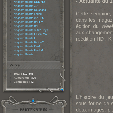
-
Actualité du 1
Kingdom Hearts DDD HD
Kingdom Hearts 3D
Kingdom Hearts Re:coded
Cette semaine
Kingdom Hearts coded
Kingdom Hearts 0.2 BBS
dans les magazi
Kingdom Hearts BbSFM
édition du
Week
Kingdom Hearts BbS
Kingdom Hearts 358/2 Days
aux changements
Kingdom Hearts II Final Mix
réédition HD : 
Kingdom Hearts II
Kingdom Hearts Re:CoM
Kingdom Hearts CoM
Kingdom Hearts Final Mix
Kingdom Hearts
Total :
6107806
Aujourdhui :
806
Connectés :
42
L'histoire du j
sous forme de 
deux images, plu