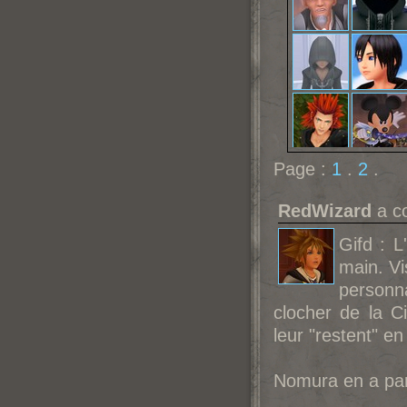
Page :
1
.
2
.
RedWizard
a co
Gifd : L
main. Vi
personn
clocher de la Ci
leur "restent" e
Nomura en a par