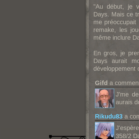
"Au début, je 
Days. Mais ce tr
me préoccupait u
remake, les jou
même inclure Day
En gros, je pr
Days aurait mo
développement du
Gifd
a commenté
J'me de
aurais d
Rikudu83
a com
J'espère
358/2 D