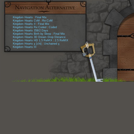
Kingdom Hearts
|
Final Mix
Kingdom Hearts CoM
|
Re:CoM
Kingdom Hearts II
|
Final Mix
Kingdom Hearts Re:Coded
|
Coded
Kingdom Hearts 358/2 Days
Kingdom Hearts Birth by Sleep
|
Final Mix
Kingdom Hearts 3D Dream Drop Distance
Kingdom Hearts HD 1.5 ReMIX
|
2.5 ReMIX
Kingdom Hearts χ [chi]
|
Unchained χ
Kingdom Hearts III