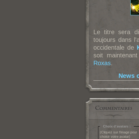
Le titre sera 
toujours dans l'
occidentale de
soit maintenan
Roxas
.
News c
Choix d'avatars :
(Cliquez sur l'image pour
choisir votre avatar)