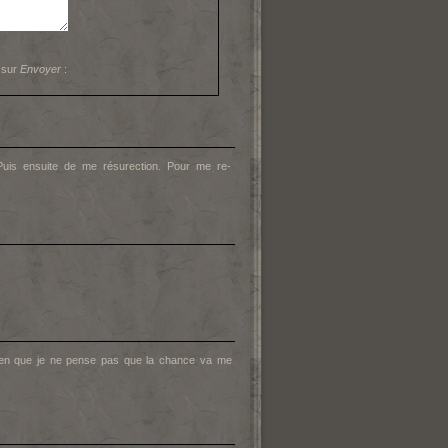
 sur
Envoyer
:
. Puis ensuite de me résurection. Pour me re-
bien que je ne pense pas que la chance va me