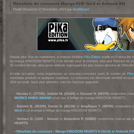
Résultats du concours Manga KHII Vol.6 et Artbook KH
Publié Dimanche 17 Novembre 2013 par
RedWizard
Depuis plus d'un an maintenant, la maison d'édition
Pika Édition
publie en France les
du manga KINGDOM HEARTS II (le dernier pour le moment, bien que l'histoire ne soit
30 octobre dernier, ainsi qu'un artbook regroupant les plus beaux dessins de Shiro Am
A cette occasion, nous organisions un nouveau concours avec le soutien de
Pika
nouveaux produits et quelques surprises. Le concours est désormais terminé et nous
(824 au total). Sans plus attendre, voici les heureux gagnants.
-
Nicolas C. (37700)
,
Juliette M. (91420)
et
Youssef H. (06370)
remportent cha
WORKS SHIRO AMANO
et un sac à l'effigie du manga KINGDOM HEARTS ;
-
Bastien B. (85200)
,
Daniel D. (92130)
et
Angélique T. (69700)
remportent 
Vol.6
et un éventail à l'effigie du manga KINGDOM HEARTS ;
-
Stefano D. (1205 - Suisse)
et
Amandine P. (92800)
remportent chacun
un 
HEARTS
.
•
Résultats du concours : Manga KINGDOM HEARTS II (Vol.6) et Artbook