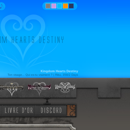
Kingdom Hearts Destiny
Ton visage... Qui es-tu vraiment ? | Riku, 358/2 Days