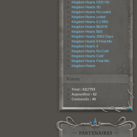
Kingdom Hearts DDD HD
Kingdom Hearts 3D
Kingdom Hearts Re:coded
Kingdom Hearts coded
Kingdom Hearts 0.2 BBS
Kingdom Hearts BbSFM
Kingdom Hearts BbS
Kingdom Hearts 358/2 Days
Kingdom Hearts II Final Mix
Kingdom Hearts II
Kingdom Hearts Re:CoM
Kingdom Hearts CoM
Kingdom Hearts Final Mix
Kingdom Hearts
Total :
6117753
Aujourdhui :
62
Connectés :
49