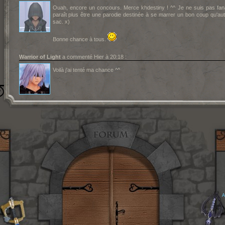
Ouah, encore un concours. Merce khdestiny ! ^^ Je ne suis pas f
paraît plus être une parodie destinée à se marrer un bon coup qu'autr
sac. x)
Bonne chance à tous.
Warrior of Light
a commenté Hier à 20:18 :
Voilà j'ai tenté ma chance ^^
A