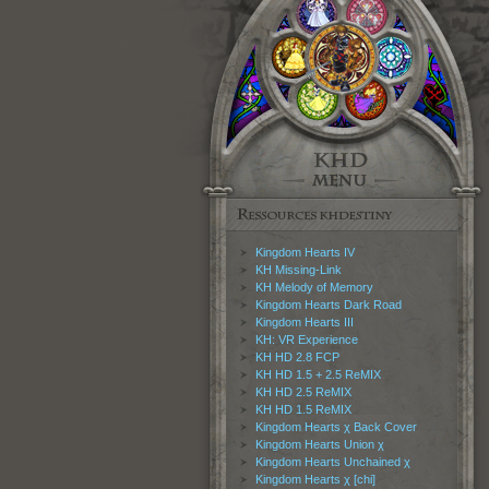
Kingdom Hearts IV
KH Missing-Link
KH Melody of Memory
Kingdom Hearts Dark Road
Kingdom Hearts III
KH: VR Experience
KH HD 2.8 FCP
KH HD 1.5 + 2.5 ReMIX
KH HD 2.5 ReMIX
KH HD 1.5 ReMIX
Kingdom Hearts χ Back Cover
Kingdom Hearts Union χ
Kingdom Hearts Unchained χ
Kingdom Hearts χ [chi]