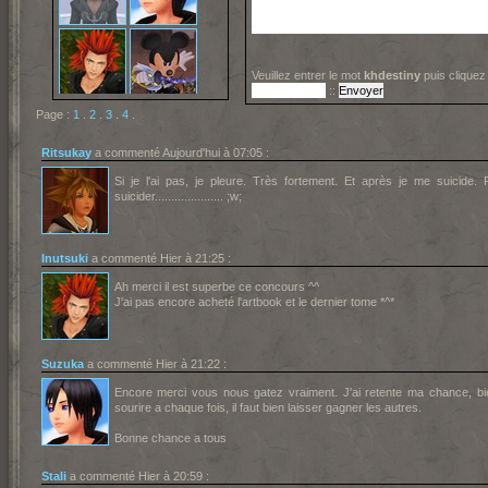
Veuillez entrer le mot
khdestiny
puis cliquez
::
Page :
1
.
2
.
3
.
4
.
Ritsukay
a commenté Aujourd'hui à 07:05 :
Si je l'ai pas, je pleure. Très fortement. Et après je me suicide
suicider..................... ;w;
Inutsuki
a commenté Hier à 21:25 :
Ah merci il est superbe ce concours ^^
J'ai pas encore acheté l'artbook et le dernier tome *^*
Suzuka
a commenté Hier à 21:22 :
Encore merci vous nous gatez vraiment. J'ai retente ma chance, 
sourire a chaque fois, il faut bien laisser gagner les autres.
Bonne chance a tous
Stali
a commenté Hier à 20:59 :