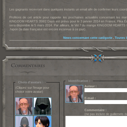
Les gagnants recevront dans quelques instants un email afin de confirmer leurs coor
Profitons de cet article pour rappeler les prochaines actualités concernant les 
KINGDOM HEARTS 358/2 Days est prévu pour le 3 janvier 2014 en France, Pika Éd
sera disponible le 5 mars 2014. Par ailleurs, le Vol.7 du manga KINGDOM HEARTS I
Japon (la date française est encore inconnue à ce jour).
News concernant cette catégorie
.
Toutes 
Identification :
Choix d'avatars :
Auteur :
(Cliquez sur l'image pour
choisir votre avatar)
E-mail :
Commentaire :
(ne pas inclure de guillemets 