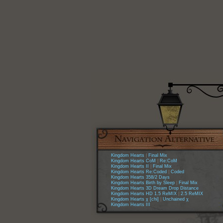
Kingdom Hearts
|
Final Mix
Kingdom Hearts CoM
|
Re:CoM
Kingdom Hearts II
|
Final Mix
Kingdom Hearts Re:Coded
|
Coded
Kingdom Hearts 358/2 Days
Kingdom Hearts Birth by Sleep
|
Final Mix
Kingdom Hearts 3D Dream Drop Distance
Kingdom Hearts HD 1.5 ReMIX
|
2.5 ReMIX
Kingdom Hearts χ [chi]
|
Unchained χ
Kingdom Hearts III