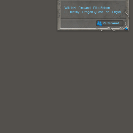
Partenaires
Wiki KH
.
Finaland
.
Pika Edition
.
FFDestiny
.
Dragon Quest Fan
.
Frigiel
Partenariat