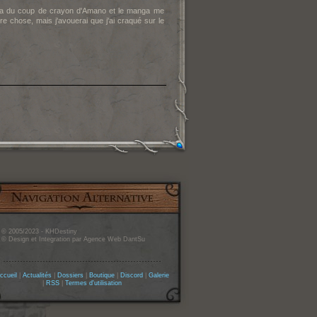
ana du coup de crayon d'Amano et le manga me
e chose, mais j'avouerai que j'ai craqué sur le
© 2005/2023 - KHDestiny
© Design et Integration par Agence Web DantSu
ccueil
|
Actualités
|
Dossiers
|
Boutique
|
Discord
|
Galerie
|
RSS
|
Termes d'utilisation