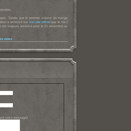
données.
mangas. Tandis que le premier volume du manga
ition a annoncé sur
son site officiel
que le Vol.2
I est toujours annoncé pour le 22 novembre au
les news
dans votre message)