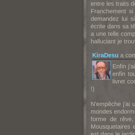
entre les traits 
Franchement si 
demandez lui si
écrite dans sa t
a une telle comp
halluciant je tro
KiraDesu
a com
Enfin j'
enfin t
livret 
!)
N’empêche j'ai 
mondes endormis
forme de rêve,
Mousquetaires
est dans le jar