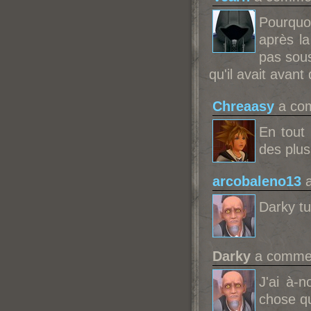
Pourquo
après la
pas sous
qu'il avait avan
Chreaasy
a com
En tout
des plus
arcobaleno13
a
Darky tu
Darky
a commen
J'ai à-
chose q