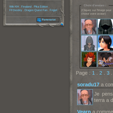
Choix d'avatars :
Partenaires
Wiki KH
.
Finaland
.
Pika Edition
.
FFDestiny
.
Dragon Quest Fan
.
Frigiel
(Cliquez sur l'image pour
choisir votre avatar)
Partenariat
Page :
1
.
2
.
3
soradu17
a com
Je pens
terra a 
Vearn
a comment