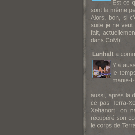
Est-ce 
sont la même p
Alors, bon, si c
suite je ne veut
fait, actuellemen
dans CoM)
Lanhalt
a comme
Y'a auss
le temp
manie-t-
aussi, après la 
ce pas Terra-Xe
Xehanort, on ne
récupéré son cor
le corps de Terr