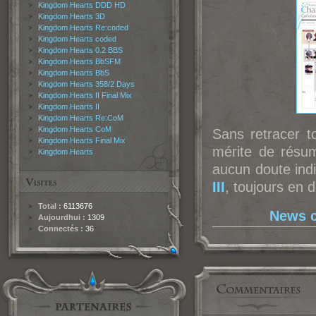
Kingdom Hearts DDD HD
Kingdom Hearts 3D
Kingdom Hearts Re:coded
Kingdom Hearts coded
Kingdom Hearts 0.2 BBS
Kingdom Hearts BbSFM
Kingdom Hearts BbS
Kingdom Hearts 358/2 Days
Kingdom Hearts II Final Mix
Kingdom Hearts II
Kingdom Hearts Re:CoM
Kingdom Hearts CoM
Sans retracer t
Kingdom Hearts Final Mix
mérite de résum
Kingdom Hearts
aucun doute ind
III
, toujours en 
Total :
6113676
News c
Aujourdhui :
1309
Connectés :
36