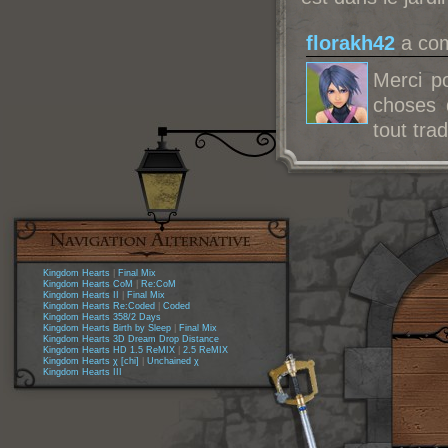
florakh42
a com
Merci p
choses 
tout trad
Kingdom Hearts
|
Final Mix
Kingdom Hearts CoM
|
Re:CoM
Kingdom Hearts II
|
Final Mix
Kingdom Hearts Re:Coded
|
Coded
Kingdom Hearts 358/2 Days
Kingdom Hearts Birth by Sleep
|
Final Mix
Kingdom Hearts 3D Dream Drop Distance
Kingdom Hearts HD 1.5 ReMIX
|
2.5 ReMIX
Kingdom Hearts χ [chi]
|
Unchained χ
Kingdom Hearts III