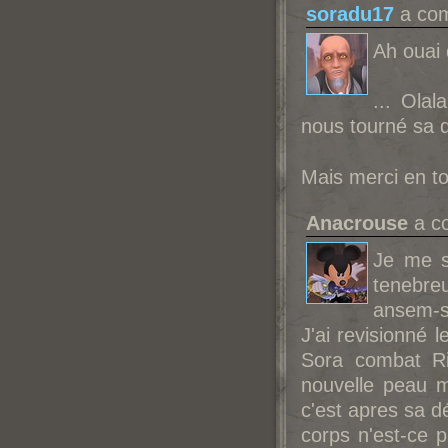
soradu17
a com
Ah ouai 
... Ola
nous tourné sa 
Mais merci en to
Anacrouse
a co
Je me s
tenebre
ansem-sa
J'ai revisionné 
Sora combat Ri
nouvelle peau 
c'est apres sa dé
corps n'est-ce 