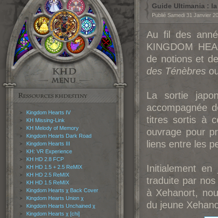
Guide Ultimania : l
Publié Samedi 31 Janvier 2
Au fil des anné
KINGDOM HEART
de notions et d
des Ténèbres
ou
La sortie jap
accompagnée de
Kingdom Hearts IV
titres sortis à 
KH Missing-Link
KH Melody of Memory
ouvrage pour p
Kingdom Hearts Dark Road
liens entre les 
Kingdom Hearts III
KH: VR Experience
KH HD 2.8 FCP
Initialement en
KH HD 1.5 + 2.5 ReMIX
KH HD 2.5 ReMIX
traduite par nos
KH HD 1.5 ReMIX
Kingdom Hearts χ Back Cover
à Xehanort, nous
Kingdom Hearts Union χ
du jeune Xehano
Kingdom Hearts Unchained χ
Kingdom Hearts χ [chi]