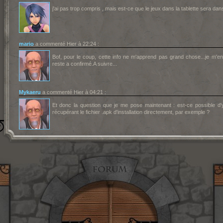
j'ai pas trop compris , mais est-ce que le jeux dans la tablette sera da
mario
a commenté Hier à 22:24 :
Bof, pour le coup, cette info ne m'apprend pas grand chose...je 
reste a confirmé.A suivre...
Mykaeru
a commenté Hier à 04:21 :
Et donc la question que je me pose maintenant : est-ce possible d
récupérant le fichier .apk d'installation directement, par exemple ?