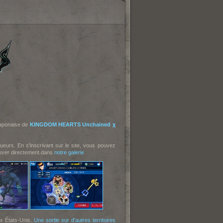
 japonaise de
KINGDOM HEARTS Unchained χ
oueurs. En s'inscrivant sur le site, vous pouvez
rouver directement dans
notre galerie
.
x États-Unis.
Une sortie sur d'autres territoires