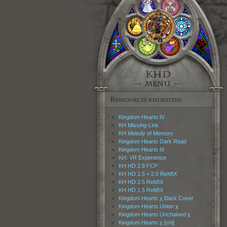
Kingdom Hearts IV
KH Missing-Link
KH Melody of Memory
Kingdom Hearts Dark Road
Kingdom Hearts III
KH: VR Experience
KH HD 2.8 FCP
KH HD 1.5 + 2.5 ReMIX
KH HD 2.5 ReMIX
KH HD 1.5 ReMIX
Kingdom Hearts χ Back Cover
Kingdom Hearts Union χ
Kingdom Hearts Unchained χ
Kingdom Hearts χ [chi]