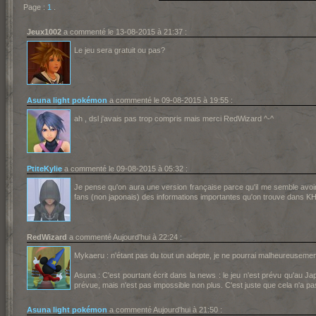
Page :
1
.
Jeux1002
a commenté le 13-08-2015 à 21:37 :
Le jeu sera gratuit ou pas?
Asuna light pokémon
a commenté le 09-08-2015 à 19:55 :
ah , dsl j'avais pas trop compris mais merci RedWizard ^-^
PtiteKylie
a commenté le 09-08-2015 à 05:32 :
Je pense qu'on aura une version française parce qu'il me semble avoir
fans (non japonais) des informations importantes qu'on trouve dans KH x
RedWizard
a commenté Aujourd'hui à 22:24 :
Mykaeru : n'étant pas du tout un adepte, je ne pourrai malheureusemen
Asuna : C'est pourtant écrit dans la news : le jeu n'est prévu qu'au 
prévue, mais n'est pas impossible non plus. C'est juste que cela n'a pa
Asuna light pokémon
a commenté Aujourd'hui à 21:50 :