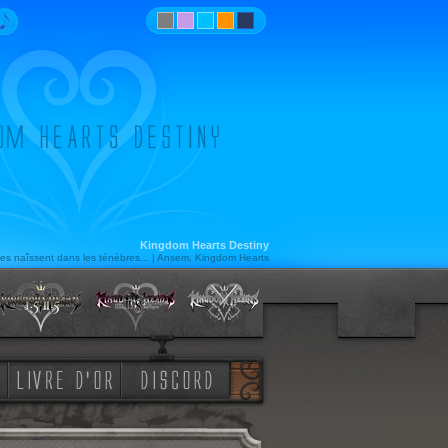
Kingdom Hearts Destiny
es naîssent dans les ténèbres... | Ansem, Kingdom Hearts