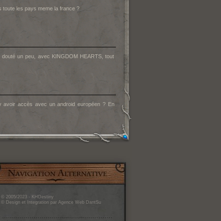
ns toute les pays meme la france ?
m'en douté un peu, avec KINGDOM HEARTS, tout
'y avoir accès avec un android européen ? En
© 2005/2023 - KHDestiny
© Design et Integration par Agence Web DantSu