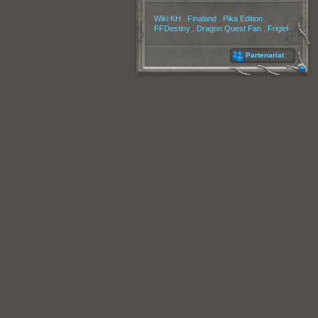
Partenaires
Wiki KH
.
Finaland
.
Pika Edition
.
FFDestiny
.
Dragon Quest Fan
.
Frigiel
Partenariat