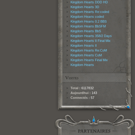
Kingdom Hearts DDD HD
Kingdom Hearts 3D
Kingdom Hearts Re:coded
Kingdom Hearts coded
Kingdom Hearts 0.2 BBS
Kingdom Hearts BbSFM
Kingdom Hearts BbS
Kingdom Hearts 358/2 Days
Kingdom Hearts II Final Mix
Kingdom Hearts II
Kingdom Hearts Re:CoM
Kingdom Hearts CoM
Kingdom Hearts Final Mix
Kingdom Hearts
Total :
6117832
Aujourdhui :
143
Connectés :
57