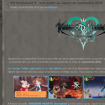
KH Unchained X : une sortie au Japon en septembre 2015
Publié Jeudi 06 Août 2015 par
RedWizard
Squa
re Enix a aujourd'hui annoncé une date de sortie approximative pour la version
: le prochain titre sur iOS et Android sera proposé dès le mois de
septembre 2015
.
Un compte Twitter (japonais)
et
un site officiel
sont mis à la disposition des futurs j
obtenir des fonds d'écrans pour smartphones à l'effigie du jeu ; vous pouvez les ret
A l'heure actuelle,
KINGDOM HEARTS Unchained χ
n'est prévu qu'au Japon et au