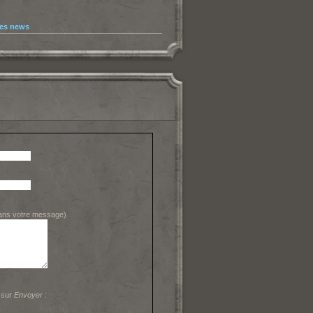
les news
dans votre message)
 sur
Envoyer
: