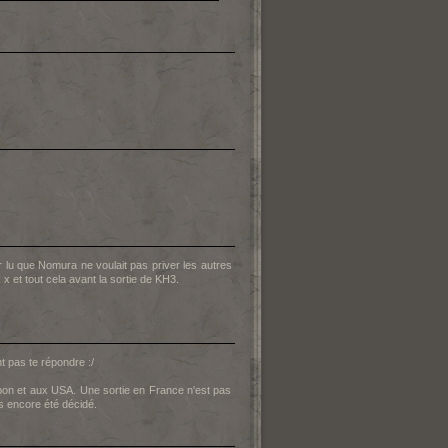
 lu que Nomura ne voulait pas priver les autres
 et tout cela avant la sortie de KH3.
t pas te répondre :/
Japon et aux USA. Une sortie en France n'est pas
s encore été décidé.