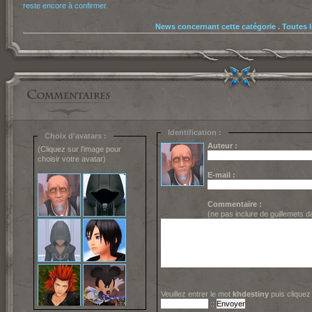
reste encore à confirmer
.
News concernant cette catégorie
.
Toutes 
Identification :
Choix d'avatars :
Auteur :
(Cliquez sur l'image pour
choisir votre avatar)
E-mail :
Commentaire :
(ne pas inclure de guillemets 
Veuillez entrer le mot
khdestiny
puis cliquez
::