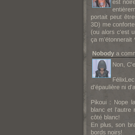
est noir
entièrem
portait peut êt
3D) me conforten
(ou alors c'est
ça m’étonnerait 
Nobody
a comme
Non, C'e
FélixLec
d'épaulière ni d
Pikoui : Nope l
blanc et l'autre
côté blanc!
En plus, son br
bords noirs!