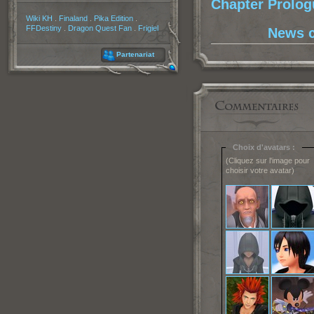
Chapter Prolog
Partenaires
Wiki KH
.
Finaland
.
Pika Edition
.
FFDestiny
.
Dragon Quest Fan
.
Frigiel
News c
Partenariat
Choix d'avatars :
(Cliquez sur l'image pour
choisir votre avatar)