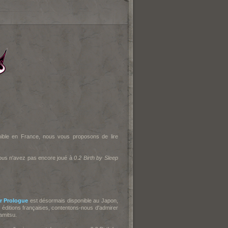
ible en France, nous vous proposons de lire
ous n'avez pas encore joué à
0.2 Birth by Sleep
r Prologue
est désormais disponible au Japon,
s éditions françaises, contentons-nous d'admirer
Fami
tsu.