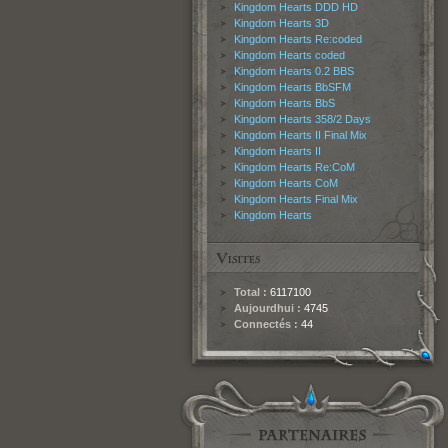
Kingdom Hearts DDD HD
Kingdom Hearts 3D
Kingdom Hearts Re:coded
Kingdom Hearts coded
Kingdom Hearts 0.2 BBS
Kingdom Hearts BbSFM
Kingdom Hearts BbS
Kingdom Hearts 358/2 Days
Kingdom Hearts II Final Mix
Kingdom Hearts II
Kingdom Hearts Re:CoM
Kingdom Hearts CoM
Kingdom Hearts Final Mix
Kingdom Hearts
Total :
6117100
Aujourdhui :
4745
Connectés :
44