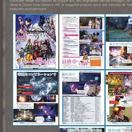
Parmi des détails sur l'histoire de chaque titre, des biographies des personnages, d
Sleep
et
Dream Drop Distance HD
, le magazine propose aussi une interview de Te
traduction prochainement.