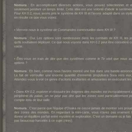
Nomura
: En accomplissant diverses actions, vous pouvez sélectionner et 
seulement pendant un temps limité. Cette idée est une volonté d’abolir le senti
Pour K
H 0.2, nous avons pris le système de K
H III et l’avons adapté dans un styl
en résulte ce que vous voyez.
•
Verrons-nous le système de Commandes contextuelles dans K
H III ?
Nomura
: Oui. Les options sont nombreuses dans les combats de K
H III, les
qu’ils souhaitent déployer. Ce que nous voyons dans K
H 0.2 peut être considéré 
vaste.
•
Êtes-vous en train de dire que des systèmes comme le Tir visé que nous a
options ?
Nomura
: Eh bien, comme nous l’avons montré une fois dans une bande-annonc
Le fait de verrouiller une énorme quantité d’ennemis propulsera Sora vers eu
Attendez-vous à voir ce genre d’actions exaltantes et amusantes en exécutant les 
•
Dans K
H 0.2, explorer et résoudre les énigmes des mondes est incroyablement am
périphérie du palais, on ne peut pas dire que les zones sont particulièrement pe
compte tenu de leur taille.
Nomura
: C’est parce que l’équipe d’Osaka ne cesse jamais de montrer ses proue
des zones des mondes. En regardant la mini-carte, vous n’avez pas vraiment l’
donne un équilibre parfait entre mystère et exploration. C’est un domaine où je fais 
pas beaucoup harcelés à ce sujet (rires).