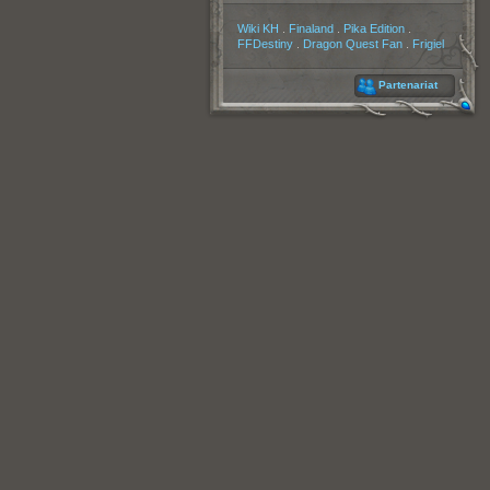
Partenaires
Wiki KH
.
Finaland
.
Pika Edition
.
FFDestiny
.
Dragon Quest Fan
.
Frigiel
Partenariat