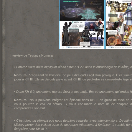
Interview de Teysuya N
omura
•
Pouvez-vous nous expliquer où se situe K
H 2.8 dans la chronologie de la série, et
Nomura
: S’agissant de l’histoire, on peut dire qu’il s’agit d’un prologue. C’est u
jouer à K
H III. Elle se déroule juste avant K
H III, ou peut-être se croise-t-elle légè
•
Dans K
H 0.2, une scène montre Sora et ses amis. Est-ce une scène qui croise l’
Nomura
: Nous pouvons intégrer cet épisode dans K
H III en guise de mise en 
vous pourrez le voir en détails. Si vous consultez le nom de ce chapitre d
comprendrez son but.
•
C’est donc un élément que nous devrions regarder avec attention alors. De mêm
Mickey porter des valises avec de nouveaux vêtements à l’intérieur. Il semble d
été prévu pour K
H III ?