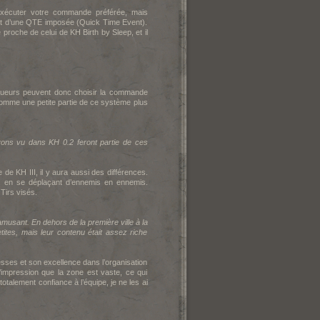
exécuter votre commande préférée, mais
ment d’une QTE imposée (Quick Time Event).
e proche de celui de K
H Birth by Sleep, et il
 joueurs peuvent donc choisir la commande
comme une petite partie de ce système plus
vons vu dans K
H 0.2 feront partie de ces
e de K
H III, il y aura aussi des différences.
x, en se déplaçant d’ennemis en ennemis.
Tirs visés.
usant. En dehors de la première ville à la
tites, mais leur contenu était assez riche
sses et son excellence dans l’organisation
impression que la zone est vaste, ce qui
totalement confiance à l’équipe, je ne les ai