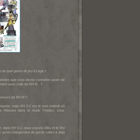
 de quel genre de jeu il s’agit ?
ne histoire que vous devez connaître avant de
rement avec celle de K
H III ..?
univers de K
H III ?
bouche, mais K
H 0.2 est le seul endroit où
e l’histoire dans le mode Théâtre, vous
e, dans K
H 0.2, nous voyons Riku et le Roi
onc qu’un changement de garde-robes a déjà