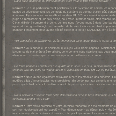
•
Dans quels domaines du développement avez-vous le plus harcelé l’équipe ?
Nomura
: Je suis particulièrement pointilleux sur le système de combat et la bo
stades de développement, les concepts du système de combat étaient déjà consoli
à ce sujet. Il y a juste eu des modifications dans K
H 0.2 concernant le système de
jauge se remplissait et une fois pleine, pour vous informer qu’elle était remplie, 
C’était difficile à comprendre donc, comme nous l’avons montré dans une bande
apparaître un grand triangle vert au milieu de l’écran. Cela me semblait cependan
changer. Finalement, nous avons décidé d’utiliser le texte « STANDING BY » à l’éc
•
Voir apparaître un triangle vert à l’écran inciterait sans aucun doute le joueur à a
Nomura
: Vous auriez eu le sentiment que le jeu vous disait « Appuie ! Maintenant !
la commande était prête à être utilisée, donc comme nous n’aimions pas cette impr
abandonné. Je voulais que ce soit une option parmi d’autres en combat.
•
De telles pensées contribuent à la qualité de la série. De plus, la modélisation 
ennemis aperçus dans les vidéos de K
H III apparaissent dans K
H 0.2, ce qui étai
Nomura
: Nous avons également retravaillé à zéro les modèles des ennemis. C
modèles a fait d’innombrables tests préalables afin de donner aux ennemis une rep
pense que le fruit de leur travail transparaît. Je pense que ce titre est celui avec leq
•
Nous pouvons ressentir toute cette détermination avec le boss dénommé la «
ce combat de tout notre cœur.
Nomura
: Entre votre première et votre dernière rencontre, les mouvements de
son nom évolue puisqu’il est appelé « Tour démoniaque » au départ puis « Marée 
mis beaucoup d’efforts dans cet ennemi, à tel point que même lorsque nous avi