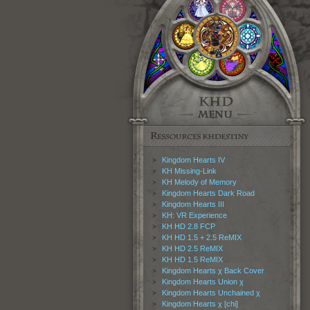
Kingdom Hearts IV
KH Missing-Link
KH Melody of Memory
Kingdom Hearts Dark Road
Kingdom Hearts III
KH: VR Experience
KH HD 2.8 FCP
KH HD 1.5 + 2.5 ReMIX
KH HD 2.5 ReMIX
KH HD 1.5 ReMIX
Kingdom Hearts χ Back Cover
Kingdom Hearts Union χ
Kingdom Hearts Unchained χ
Kingdom Hearts χ [chi]