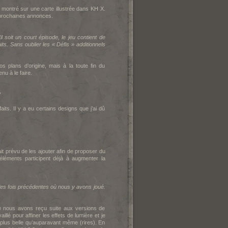
 montré sur une carte illustrée dans K
H X.
prochaines annonces.
l soit un court épisode, le jeu contient de
s. Sans oublier les « Défis » additionnels
s plans d’origine, mais à la toute fin du
nu à le faire.
?
aits. Il y a eu certains designs que j’ai dû
ait prévu de les ajouter afin de proposer du
éléments participent déjà à augmenter la
 les fois précédentes où nous y avons joué.
e nous avons reçu suite aux versions de
é pour affiner les effets de lumière et je
plus belle qu’auparavant même (rires). En