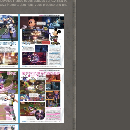
e nouvelles images et des astuces sur
0.2 Birth by
tsuya No
mura dont nous vous proposerons une