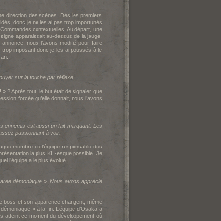
nne direction des scènes. Dès les premiers
dés, donc je ne les ai pas trop importunés
 Commandes contextuelles. Au départ, une
un signe apparaissait au-dessus de la jauge.
-annonce, nous l’avons modifié pour faire
t trop imposant donc je les ai poussés à le
ran.
ppuyer sur la touche par réflexe.
 » ? Après tout, le but était de signaler que
ession forcée qu’elle donnait, nous l’avons
des ennemis est aussi un fait marquant. Les
t assez passionnant à voir.
haque membre de l’équipe responsable des
résentation la plus K
H-esque possible. Je
uel l’équipe a le plus évolué.
 Marée démoniaque ». Nous avons apprécié
 ce boss et son apparence changent, même
démoniaque » à la fin. L’équipe d’Osaka a
ons atteint ce moment du développement où