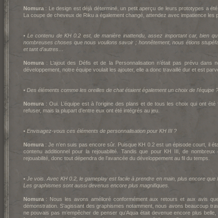
Nomura
: Le design est déjà déterminé, un petit aperçu de leurs prototypes a été
La coupe de cheveux de Riku a également changé, attendez avec impatience les 
•
Le contenu de K
H 0.2 est, de manière inattendu, assez important car, bien qu’i
nombreuses choses que nous voulions savoir ; honnêtement, nous étions stupéfait
et tant d’autres…
Nomura
: L’ajout des Défis et de la Personnalisation n’était pas prévu dans no
développement, notre équipe voulait les ajouter, elle a donc travaillé dur et est parve
•
Des éléments comme les oreilles de chat étaient également un choix de l’équipe 
Nomura
: Oui. L’équipe est à l’origine des plans et de tous les choix qui ont été f
refuser, mais la plupart d’entre eux ont été intégrés au jeu.
•
Envisagez-vous ces éléments de personnalisation pour K
H III ?
Nomura
: Je n’en suis pas encore sûr. Puisque K
H 0.2 est un épisode court, il ét
contenu additionnel pour la rejouabilité. Tandis que pour K
H III, de nombreux 
rejouabilité, donc tout dépendra de l’avancée du développement au fil du temps.
•
Je vois. Avec K
H 0.2, le gameplay est facile à prendre en main, plus encore que
Les graphismes sont aussi devenus encore plus magnifiques.
Nomura
: Nous les avons amélioré conformément aux retours et aux avis qu
démonstration. S’agissant des graphismes notamment, nous avons beaucoup travaill
ne pouvais pas m’empêcher de penser qu’Aqua était devenue encore plus belle, 