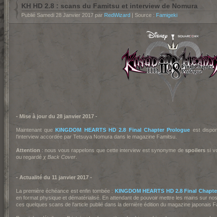
KH HD 2.8 : scans du Famitsu et interview de Nomura
Publié Samedi 28 Janvier 2017 par
RedWizard
| Source :
Famigeki
- Mise à jour du 28 janvier 2017 -
Maintenant que
KINGDOM HEARTS HD 2.8 Final Chapter Prologue
est dispon
l'interview accordée par Tetsuya Nom
ura dans le magazine Fami
tsu.
Attention
: nous vous rappelons que cette interview est synonyme de
spoilers
si v
ou regardé
χ Back Cover
.
- Actualité du 11 janvier 2017 -
La première échéance est enfin tombée :
KINGDOM HEARTS HD 2.8 Final Chapte
en format physique et dématérialisé. En attendant de pouvoir mettre les mains sur no
ces quelques scans de l'article publié dans la dernière édition du magazine japonais 