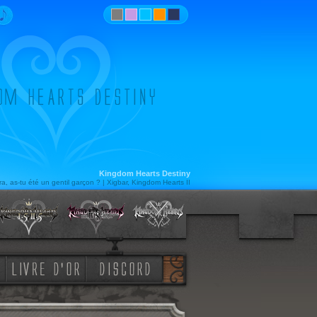
Kingdom Hearts Destiny
a, as-tu été un gentil garçon ? | Xigbar, Kingdom Hearts II