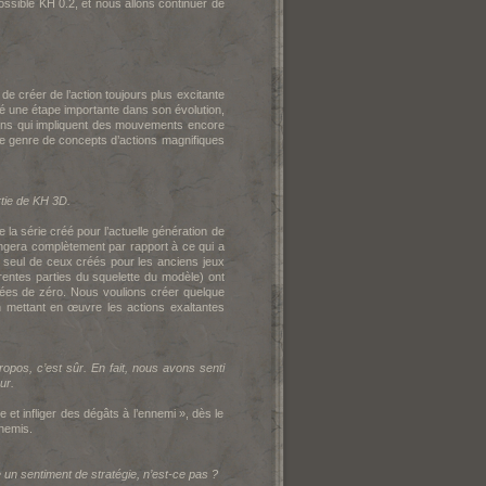
ossible K
H 0.2, et nous allons continuer de
de créer de l’action toujours plus excitante
é une étape importante dans son évolution,
ions qui impliquent des mouvements encore
ce genre de concepts d’actions magnifiques
tie de K
H 3D.
e la série créé pour l’actuelle génération de
angera complètement par rapport à ce qui a
 seul de ceux créés pour les anciens jeux
férentes parties du squelette du modèle) ont
lées de zéro. Nous voulions créer quelque
n mettant en œuvre les actions exaltantes
opos, c’est sûr. En fait, nous avons senti
ur.
 et infliger des dégâts à l’ennemi », dès le
nnemis.
 un sentiment de stratégie, n’est-ce pas ?