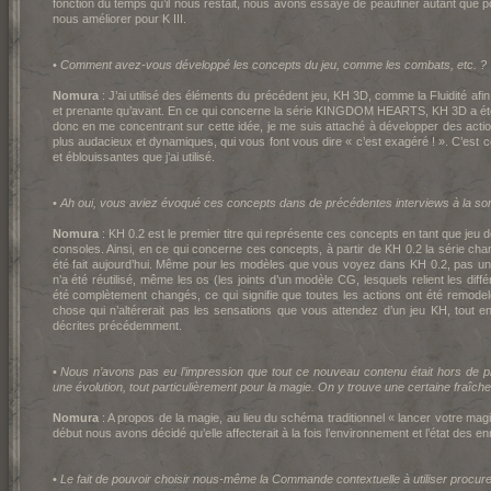
fonction du temps qu’il nous restait, nous avons essayé de peaufiner autant que p
nous améliorer pour K
III.
•
Comment avez-vous développé les concepts du jeu, comme les combats, etc. ?
Nomura
: J’ai utilisé des éléments du précédent jeu, K
H 3D, comme la Fluidité afin 
et prenante qu’avant. En ce qui concerne la série KINGDOM HEARTS, K
H 3D a ét
donc en me concentrant sur cette idée, je me suis attaché à développer des act
plus audacieux et dynamiques, qui vous font vous dire « c’est exagéré ! ». C’est 
et éblouissantes que j’ai utilisé.
•
Ah oui, vous aviez évoqué ces concepts dans de précédentes interviews à la sor
Nomura
: K
H 0.2 est le premier titre qui représente ces concepts en tant que jeu d
consoles. Ainsi, en ce qui concerne ces concepts, à partir de K
H 0.2 la série ch
été fait aujourd’hui. Même pour les modèles que vous voyez dans K
H 0.2, pas un
n’a été réutilisé, même les os (les joints d’un modèle CG, lesquels relient les dif
été complètement changés, ce qui signifie que toutes les actions ont été remode
chose qui n’altérerait pas les sensations que vous attendez d’un jeu K
H, tout e
décrites précédemment.
•
Nous n’avons pas eu l’impression que tout ce nouveau contenu était hors de pr
une évolution, tout particulièrement pour la magie. On y trouve une certaine fraîche
Nomura
: A propos de la magie, au lieu du schéma traditionnel « lancer votre magie
début nous avons décidé qu’elle affecterait à la fois l’environnement et l’état des e
•
Le fait de pouvoir choisir nous-même la Commande contextuelle à utiliser procure