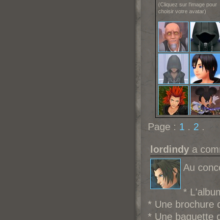
(Cliquez sur l'image pour
choisir votre avatar)
Page :
1
.
2
.
lordindy
a comm
Au conce
* L'albu
* Une brochure 
* Une baguette 