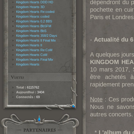
dépendront du pa
Kingdom Hearts DDD HD
Kingdom Hearts 3D
pochette en cui
Kingdom Hearts Re:coded
Paris et Londres 
Kingdom Hearts coded
Kingdom Hearts 0.2 BBS
Kingdom Hearts BbSFM
Kingdom Hearts BbS
Kingdom Hearts 358/2 Days
-
Actualité du 
Kingdom Hearts II Final Mix
Kingdom Hearts II
Kingdom Hearts Re:CoM
A quelques jour
Kingdom Hearts CoM
Kingdom Hearts Final Mix
KINGDOM HEART
Kingdom Hearts
10 mars 2017, 
être achetés à
rapidement pren
Total :
6115762
Aujourdhui :
3404
Connectés :
69
Note
: Ces produ
Nous ne savons
autres concerts.
*
L'album du 