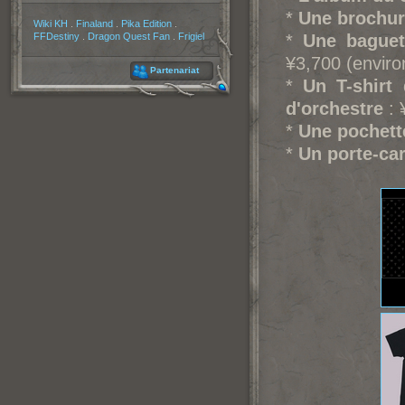
*
Une brochur
Partenaires
Wiki KH
.
Finaland
.
Pika Edition
.
FFDestiny
.
Dragon Quest Fan
.
Frigiel
*
Une baguet
¥3,700 (enviro
Partenariat
*
Un T-shirt
d'orchestre
: 
*
Une pochett
*
Un porte-ca