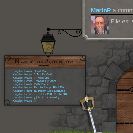
MarioR
a comme
Elle est
Kingdom Hearts
|
Final Mix
Kingdom Hearts CoM
|
Re:CoM
Kingdom Hearts II
|
Final Mix
Kingdom Hearts Re:Coded
|
Coded
Kingdom Hearts 358/2 Days
Kingdom Hearts Birth by Sleep
|
Final Mix
Kingdom Hearts 3D Dream Drop Distance
Kingdom Hearts HD 1.5 ReMIX
|
2.5 ReMIX
Kingdom Hearts χ [chi]
|
Unchained χ
Kingdom Hearts III