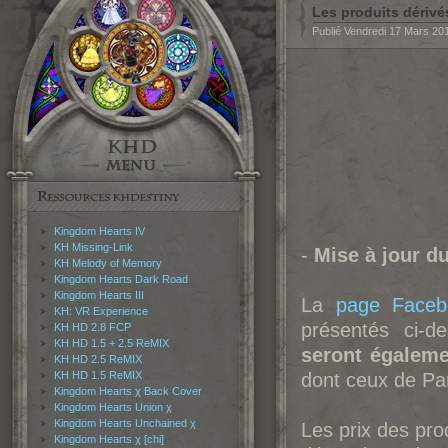
Les produits dérivé
Publié Vendredi 17 Mars 20
Kingdom Hearts IV
KH Missing-Link
-
Mise à jour d
KH Melody of Memory
Kingdom Hearts Dark Road
Kingdom Hearts III
La
page Faceb
KH: VR Experience
présentés ci-d
KH HD 2.8 FCP
KH HD 1.5 + 2.5 ReMIX
seront égaleme
KH HD 2.5 ReMIX
KH HD 1.5 ReMIX
dont ceux de Pa
Kingdom Hearts χ Back Cover
Kingdom Hearts Union χ
Kingdom Hearts Unchained χ
Les prix des pro
Kingdom Hearts χ [chi]