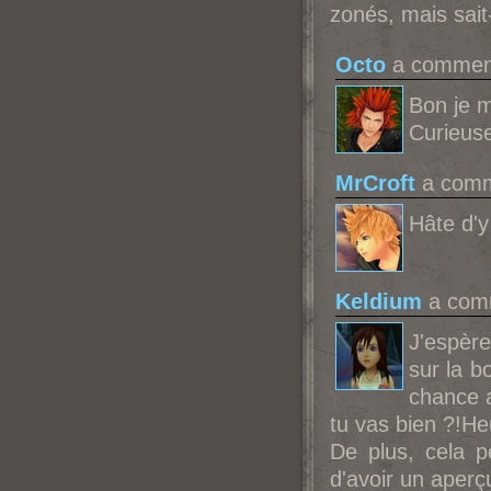
zonés, mais sait
Octo
a comment
Bon je m
Curieuse
MrCroft
a comme
Hâte d'y
Keldium
a comm
J'espère
sur la b
chance a
tu vas bien ?!He
De plus, cela pe
d'avoir un aperçu