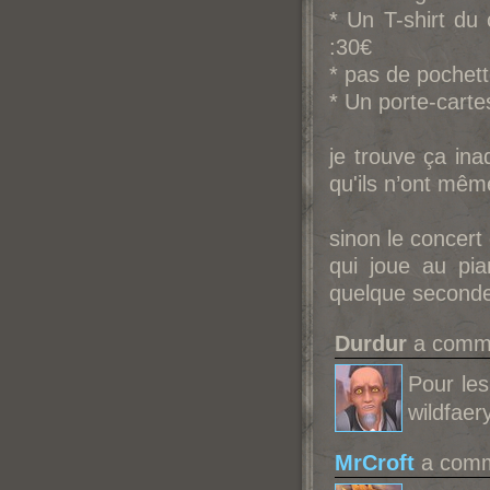
* Un T-shirt du
:30€
* pas de pochett
* Un porte-carte
je trouve ça ina
qu'ils n’ont mêm
sinon le concert
qui joue au pia
quelque seconde
Durdur
a comme
Pour les
wildfaer
MrCroft
a comme