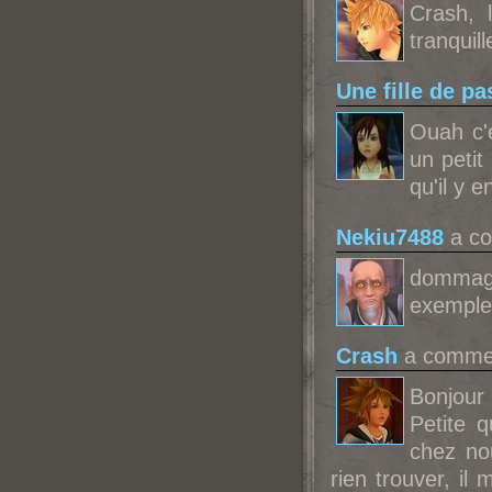
Crash, 
tranquill
Une fille de p
Ouah c'e
un petit
qu'il y 
Nekiu7488
a co
dommage 
exemple 
Crash
a commen
Bonjour 
Petite 
chez no
rien trouver, i