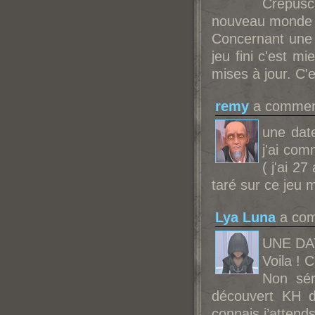
Crépusc
nouveau monde
Concernant une d
jeu fini c'est mi
mises à jour. C'
remy
a comment
une date
j'ai com
( j'ai 2
taré sur ce jeu m
Lya Luna
a com
UNE DA
Voila ! C
Non sér
découvert KH d
connais j’attend