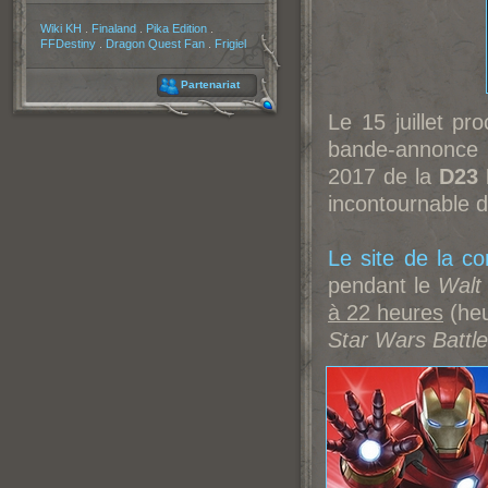
Partenaires
Wiki KH
.
Finaland
.
Pika Edition
.
FFDestiny
.
Dragon Quest Fan
.
Frigiel
Partenariat
Le 15 juillet pr
bande-annonce 
2017 de la
D23
incontournable d
Le site de la co
pendant le
Walt
à 22 heures
(heu
Star Wars Battlef