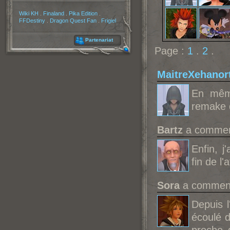
Partenaires
Wiki KH
.
Finaland
.
Pika Edition
.
FFDestiny
.
Dragon Quest Fan
.
Frigiel
Partenariat
Page :
1
.
2
.
MaitreXehanor
En même
remake d
Bartz
a comment
Enfin, j
fin de l'
Sora
a commenté
Depuis l
écoulé d