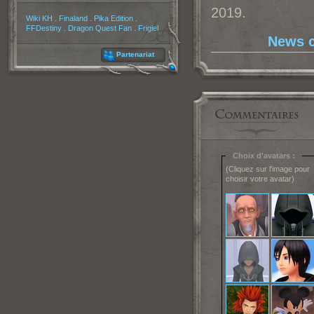
2019.
Partenaires
Wiki KH
.
Finaland
.
Pika Edition
.
FFDestiny
.
Dragon Quest Fan
.
Frigiel
News c
Partenariat
Choix d'avatars :
(Cliquez sur l'image pour
choisir votre avatar)