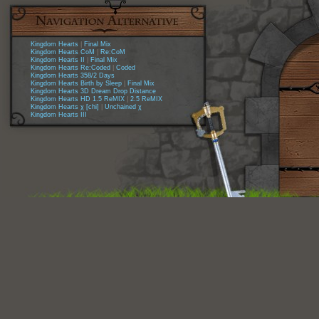
Kingdom Hearts
|
Final Mix
Kingdom Hearts CoM
|
Re:CoM
Kingdom Hearts II
|
Final Mix
Kingdom Hearts Re:Coded
|
Coded
Kingdom Hearts 358/2 Days
Kingdom Hearts Birth by Sleep
|
Final Mix
Kingdom Hearts 3D Dream Drop Distance
Kingdom Hearts HD 1.5 ReMIX
|
2.5 ReMIX
Kingdom Hearts χ [chi]
|
Unchained χ
Kingdom Hearts III