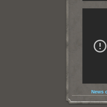
News c