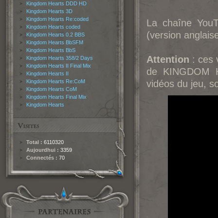
Kingdom Hearts DDD HD
Kingdom Hearts 3D
Kingdom Hearts Re:coded
La chaîne YouTu
Kingdom Hearts coded
(version anglaise
Kingdom Hearts 0.2 BBS
Kingdom Hearts BbSFM
Kingdom Hearts BbS
Attention
: ces 
Kingdom Hearts 358/2 Days
Kingdom Hearts II Final Mix
de KINGDOM HE
Kingdom Hearts II
Kingdom Hearts Re:CoM
vidéos du jeu, s
Kingdom Hearts CoM
Kingdom Hearts Final Mix
Kingdom Hearts
Total :
6110320
Aujourdhui :
3359
Connectés :
70