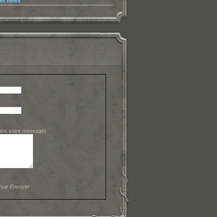
les news
dans votre message)
 sur
Envoyer
: