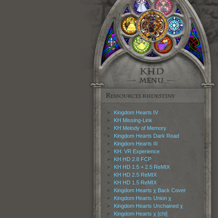
Kingdom Hearts IV
KH Missing-Link
KH Melody of Memory
Kingdom Hearts Dark Road
Kingdom Hearts III
KH: VR Experience
KH HD 2.8 FCP
KH HD 1.5 + 2.5 ReMIX
KH HD 2.5 ReMIX
KH HD 1.5 ReMIX
Kingdom Hearts χ Back Cover
Kingdom Hearts Union χ
Kingdom Hearts Unchained χ
Kingdom Hearts χ [chi]