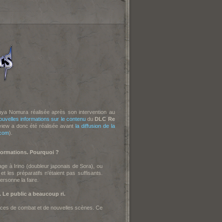
ya Nomura réalisée après son intervention au
ouvelles informations sur le contenu
du
DLC Re
rview a donc été réalisée avant
la diffusion de la
com
).
nformations. Pourquoi ?
sage à Irino (doubleur japonais de Sora), ou
 les préparatifs n'étaient pas suffisants.
personne la faire.
. Le public a beaucoup ri.
ces de combat et de nouvelles scènes. Ce