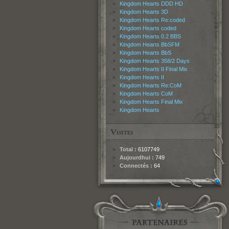
Kingdom Hearts DDD HD
Kingdom Hearts 3D
Kingdom Hearts Re:coded
Kingdom Hearts coded
Kingdom Hearts 0.2 BBS
Kingdom Hearts BbSFM
Kingdom Hearts BbS
Kingdom Hearts 358/2 Days
Kingdom Hearts II Final Mix
Kingdom Hearts II
Kingdom Hearts Re:CoM
Kingdom Hearts CoM
Kingdom Hearts Final Mix
Kingdom Hearts
Total :
6107749
Aujourdhui :
749
Connectés :
64