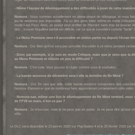
- Même l'équipe de développement a des difficultés à jouer de cette manière
Nomura
: Nous sommes actuellement en pleine phase de débogage, et nous fais
jeu ne devienne pas impossible. J'ai vu des gens lutter même en mode Débutant. E
mode Fast Pass. Ainsi, un joueur peut profiter de l'histoire sans trop se soucie
dire... trouver l'équilibre parfait est difficile, car ce que je considère comme "facile
- Le Menu Premium sera-t-il accessible en pleine partie ou depuis l'écran-tit
Nomura
: Oui. Bien qu'il ne sera pas possible d'accéder à ce menu pendant certai
- Donc par exemple, si je suis en mode Critique, mais que je sens que la dif
au Menu Premium et réduire un peu la difficulté ?
Nomura
: C'est cela. Vous pouvez le régler comme vous le souhaitez.
- La bande-annonce de décembre sera-t-elle la dernière de Re Mind ?
Nomura
: Oui. En tant que telle, cette bande-annonce comportera des couches 
heureux d'annoncer que de nombreux fans apprécieront certainement cette vidéo.
- Nomura-san, même une fois le développement de Re Mind terminé, vous s
de FFVII en mars, n'est-ce pas ?
Nomura
: Je m'excuse, mais je ne peux pas en parler. Je ne peux dire qu'une ch
vêtu.
Le DLC sera disponible le 23 janvier 2020 sur PlayStation 4 et le 25 février 2020 sur