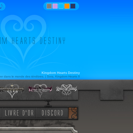
Kingdom Hearts Destiny
er dans le monde des ténèbres. | Sora, Kingdom Hearts II