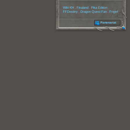
Partenaires
Wiki KH
.
Finaland
.
Pika Edition
.
FFDestiny
.
Dragon Quest Fan
.
Frigiel
Partenariat