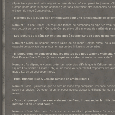
(Il précisera plus tard qu'il craignait de créer de la confusion parmi les joueurs 
Compo photo dans la bande-annonce ; les fans pourraient être incapables de dire s
création du mode Compo photo.)
- Il semble que le public soit enthousiaste pour une fonctionnalité de ce gen
Nomura
: En effet (rires). J'ai reçu des tonnes de demandes du type "Je veux f
ces deux-là sur ce fond !" Ce mode Compo photo offre une grande variété de pris
- Les joueurs de la série KH ont tendance à sourire dans ce genre de momen
Nomura
: Malheureusement, malgré l'ajout de ce mode Compo photo, nous n'
capacité de stockage des photos, en raison des limitations de données.
- Il faudra donc ne conserver que les photos que nous aimons vraiment.
Fast Pass et Black Code. Qu'est-ce qui vous a donné envie de créer cela ?
Nomura
: Au départ, je voulais créer un mode plus difficile que le Critique, en 
Square Enix sorti le 14 mars 1997) où un mode vous permettait d'apporter des aj
mettre KO en un seul coup (rires).
- Hum, Bushido Blade. Cela me ramène en arrière (rires) !
Nomura
: Mais... j'ai réalisé que ce sera un mode trop compliqué. J'ai donc décidé 
selon vos envies." De cette façon, le joueur pourra ajuster la difficulté du jeu à 
même.
- Donc, si quelqu'un se sent vraiment confiant, il peut régler la difficu
mettent KO en un seul coup ?
Nomura
: C'était l'idée mais... j'ai décidé de ne pas aller trop loin. Mais je l'ai c
régler au maximum sans une bonne dose de confiance en vos compétences.