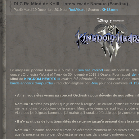
DLC Re:Mind de KHIII : interview de Nomura (Famitsu)
Publié Mardi 10 Décembre 2019 par
RedWizard
| Source :
KH13.com
Le magazine japonais Famitsu a publié sur
son site internet
une interview de Tetsu
concert Orchestra -World of Tres- du 30 novembre 2019 à Osaka. Pour rappel,
de n
Mind
de
KINGDOM HEARTS III
avaient été dévoilées à cette occasion. Cette inte
bande-annonce d'aujourd'hui
(traduction anglaise par
Ryuji
pour nos confrères
KH13.
- Ainsi, vous êtes venus au concert Orchestra pour dévoiler de nouvelles i
Nomura
: Il n'était pas prévu que je vienne à l'origine. Je voulais confier ce mes
même à Ichiro (producteur de la série). Mais cette demande était trop soudaine et
Alors que je rédigeais l'annonce, j'ai réalisé qu'il serait préférable que je vienne en 
- Il n'y avait pas de fonctionnalités de ce genre jusqu'à présent dans la série
Nomura
: La bande-annonce du mois de décembre montrera de nouvelles séquen
que j'ai présenté au concert Orchestra ne sera pas dans cette bande-annonce.