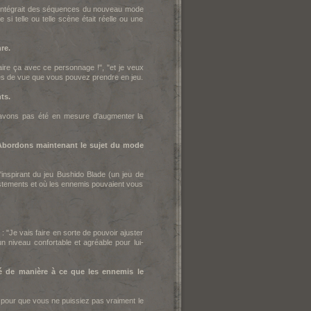
s'il intégrait des séquences du nouveau mode
i telle ou telle scène était réelle ou une
re.
aire ça avec ce personnage !", "et je veux
es de vue que vous pouvez prendre en jeu.
ts.
avons pas été en mesure d'augmenter la
 Abordons maintenant le sujet du mode
m'inspirant du jeu Bushido Blade (un jeu de
ustements et où les ennemis pouvaient vous
: "Je vais faire en sorte de pouvoir ajuster
un niveau confortable et agréable pour lui-
lté de manière à ce que les ennemis le
onçu pour que vous ne puissiez pas vraiment le