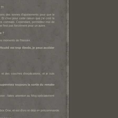
 ?!
ons des tonnes d'ajustements pour que le
t c'est pour cette raison que j'ai créé le
r des combats. Cependant, permettez-moi de
" ne l'est pas forcément pour un autre.
re ?
ns moments de l'histoire.
ficulté est trop élevée, je peux accéder
et des couches d'explications, et je suis
upervisez toujours la sortie du remake
ose : faites attention au Mog spécialement
 Xbox One, et est d'ors et déjà en précommande.