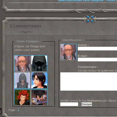
News concernant cette catégorie
.
Toutes 
Identification :
Choix d'avatars :
Auteur :
(Cliquez sur l'image pour
choisir votre avatar)
E-mail :
Commentaire :
(ne pas inclure de guillemets 
Veuillez entrer le mot
khdestiny
puis cliquez
::
Page :
1
.