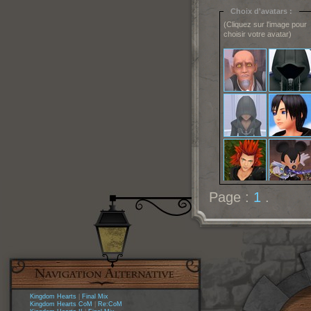
Choix d'avatars :
(Cliquez sur l'image pour
choisir votre avatar)
Page :
1
.
Kingdom Hearts
|
Final Mix
Kingdom Hearts CoM
|
Re:CoM