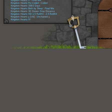
Kingdom Hearts II
|
Final Mix
Kingdom Hearts Re:Coded
|
Coded
Kingdom Hearts 358/2 Days
Kingdom Hearts Birth by Sleep
|
Final Mix
Kingdom Hearts 3D Dream Drop Distance
Kingdom Hearts HD 1.5 ReMIX
|
2.5 ReMIX
Kingdom Hearts χ [chi]
|
Unchained χ
Kingdom Hearts III