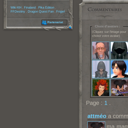
Partenaires
Wiki KH
.
Finaland
.
Pika Edition
.
FFDestiny
.
Dragon Quest Fan
.
Frigiel
Partenariat
Choix d'avatars :
(Cliquez sur l'image pour
choisir votre avatar)
Page :
1
.
attméo
a comme
ma maman