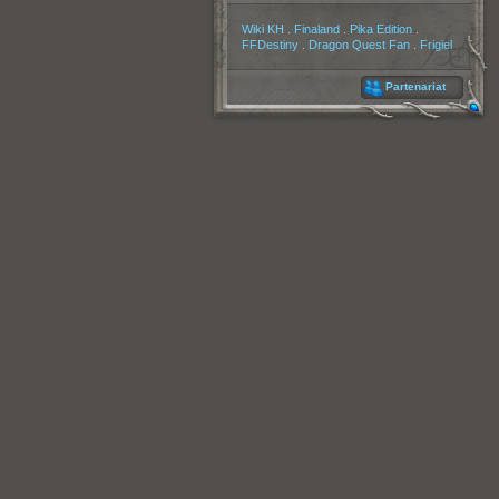
Partenaires
Wiki KH
.
Finaland
.
Pika Edition
.
FFDestiny
.
Dragon Quest Fan
.
Frigiel
Partenariat