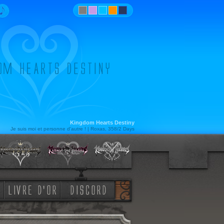
Kingdom Hearts Destiny
Je suis moi et personne d'autre ! | Roxas, 358/2 Days