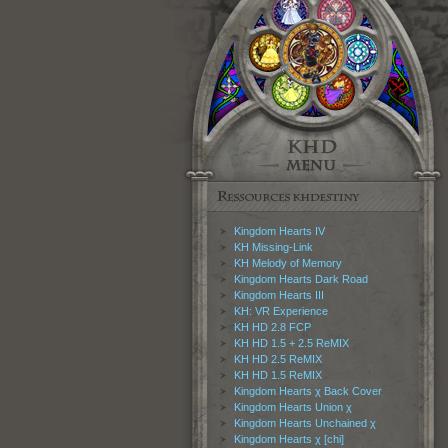
Kingdom Hearts IV
KH Missing-Link
KH Melody of Memory
Kingdom Hearts Dark Road
Kingdom Hearts III
KH: VR Experience
KH HD 2.8 FCP
KH HD 1.5 + 2.5 ReMIX
KH HD 2.5 ReMIX
KH HD 1.5 ReMIX
Kingdom Hearts χ Back Cover
Kingdom Hearts Union χ
Kingdom Hearts Unchained χ
Kingdom Hearts χ [chi]