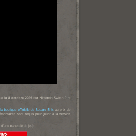
que
le 8 octobre 2026
sur Nintendo Switch 2 et
 la boutique officielle de Square Enix
au prix de
mentaires sont requis pour jouer à la version
 d'une carte clé de jeu) :