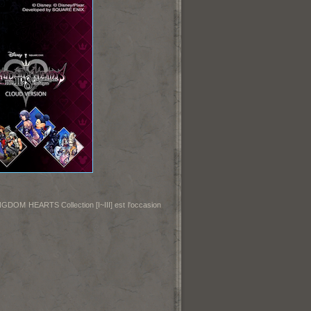
GDOM HEARTS Collection [I~III] est l'occasion