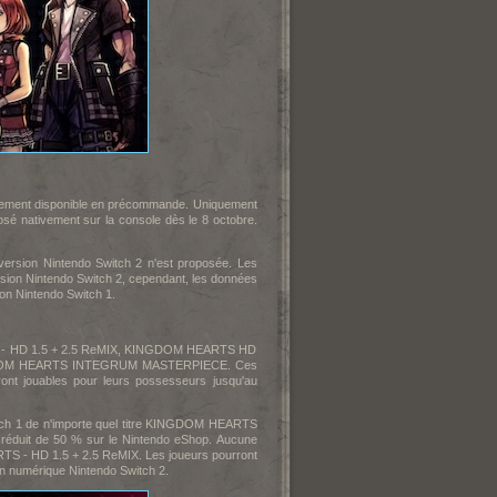
ement disponible en précommande. Uniquement
osé nativement sur la console dès le 8 octobre.
version Nintendo Switch 2 n'est proposée. Les
sion Nintendo Switch 2, cependant, les données
on Nintendo Switch 1.
RTS - HD 1.5 + 2.5 ReMIX, KINGDOM HEARTS HD
KINGDOM HEARTS INTEGRUM MASTERPIECE. Ces
eront jouables pour leurs possesseurs jusqu'au
tch 1 de n'importe quel titre KINGDOM HEARTS
 réduit de 50 % sur le Nintendo eShop. Aucune
TS - HD 1.5 + 2.5 ReMIX. Les joueurs pourront
on numérique Nintendo Switch 2.