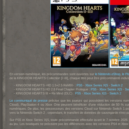
En version numérique, les précommandes sont ouvertes sur
le Nintendo eShop
,
le Pl
de la KINGDOM HEARTS Collection [I~III], chaque titre peut être précommandé individ
- KINGDOM HEARTS -HD 1.5+2.5 ReMIX- :
PS5
-
Xbox Series X|S
-
Switch 2
- KINGDOM HEARTS HD 2.8 Final Chapter Prologue :
PS5
-
Xbox Series X|S
-
Sw
- KINGDOM HEARTS III + Re Mind (DLC) :
PS5
-
Xbox Series X|S
-
Switch 2
Le communiqué de presse
précise que les joueurs qui possèdent les versions num
Cloud), PlayStation 4 ou Xbox One peuvent bénéficier d'une réduction de 50 % s
numériques. De plus, les possesseurs des versions Cloud sur Nintendo Switch 1 po
vers la Nintendo Switch 2 ; cependant, le transfert de données de sauvegarde n'est p
Sur PS5 et Xbox Series X|S, toute précommande effectuée avant le 7 octobre 2026 p
au jeu. Les boutiques ne précisent pas les différences avec les versions PS4 et Xbox