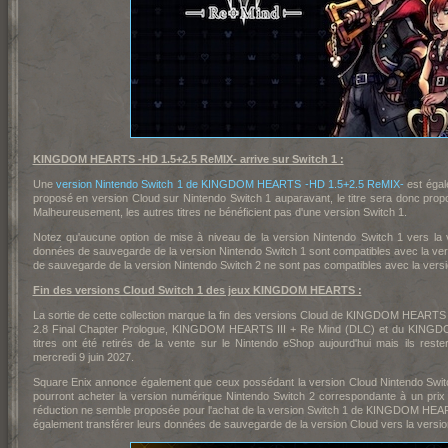
KINGDOM HEARTS -HD 1.5+2.5 ReMIX- arrive sur Switch 1 :
Une
version Nintendo Switch 1 de KINGDOM HEARTS -HD 1.5+2.5 ReMIX-
est égal
proposé en version Cloud sur Nintendo Switch 1 auparavant, le titre sera donc prop
Malheureusement, les autres titres ne bénéficient pas d'une version Switch 1.
Notez qu'aucune option de mise à niveau de la version Nintendo Switch 1 vers la 
données de sauvegarde de la version Nintendo Switch 1 sont compatibles avec la ver
de sauvegarde de la version Nintendo Switch 2 ne sont pas compatibles avec la versi
Fin des versions Cloud Switch 1 des jeux KINGDOM HEARTS :
La sortie de cette collection marque la fin des versions Cloud de KINGDOM HEA
2.8 Final Chapter Prologue, KINGDOM HEARTS III + Re Mind (DLC) et du 
titres ont été retirés de la vente sur le Nintendo eShop aujourd'hui mais ils rest
mercredi 9 juin 2027.
Square Enix annonce également que ceux possédant la version Cloud Nintendo Swi
pourront acheter la version numérique Nintendo Switch 2 correspondante à un prix
réduction ne semble proposée pour l'achat de la version Switch 1 de KINGDOM HEAR
également transférer leurs données de sauvegarde de la version Cloud vers la versi