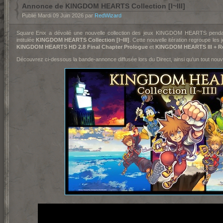
Annonce de KINGDOM HEARTS Collection [I~III]
Publié Mardi 09 Juin 2026 par
RedWizard
Square Enix a dévoilé une nouvelle collection des jeux KINGDOM HEARTS pendant
intitulée
KINGDOM HEARTS Collection [I~III]
. Cette nouvelle itération regroupe les 
KINGDOM HEARTS HD 2.8 Final Chapter Prologue
et
KINGDOM HEARTS III + R
Découvrez ci-dessous la bande-annonce diffusée lors du Direct, ainsi qu'un tout nouv