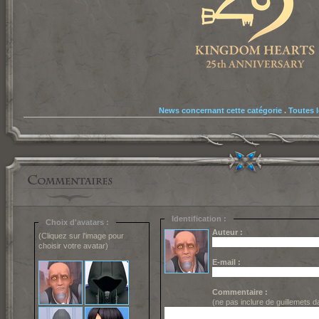
News concernant cette catégorie
.
Toutes 
Identification :
Choix d'avatars :
Auteur :
(Cliquez sur l'image pour
choisir votre avatar)
E-mail :
Commentaire :
(ne pas inclure de guillemets 