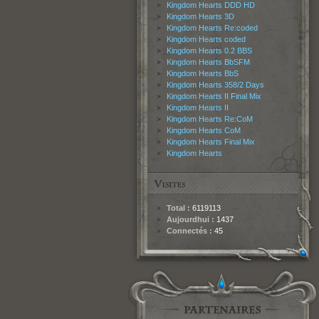
Kingdom Hearts DDD HD
Kingdom Hearts 3D
Kingdom Hearts Re:coded
Kingdom Hearts coded
Kingdom Hearts 0.2 BBS
Kingdom Hearts BbSFM
Kingdom Hearts BbS
Kingdom Hearts 358/2 Days
Kingdom Hearts II Final Mix
Kingdom Hearts II
Kingdom Hearts Re:CoM
Kingdom Hearts CoM
Kingdom Hearts Final Mix
Kingdom Hearts
Total :
6119113
Aujourdhui :
1437
Connectés :
45