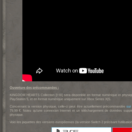
Ouverture des précommandes :
KINGDOM HEARTS Collection [I~III] sera disponible en format numérique et physi
PlayStation 5, et en format numérique uniquement sur Xbox Series X|S.
Concernant la version physique, celle-ci peut être actuellement précommandée
sur
79,99 €. Notez qu'une connexion Internet et un téléchargement de données supplé
physique.
Voici les jaquettes des versions européennes (la version Switch 2 précisant l'utilisation