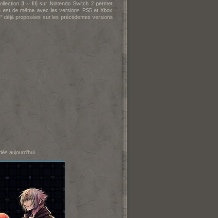
tion [I～III] sur Nintendo Switch 2 permet
 en est de même avec les versions PS5 et Xbox
me" déjà proposées sur les précédentes versions
ès aujourd'hui.