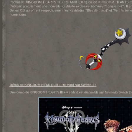
L’achat de KINGDOM HEARTS III + Re Mind (DLC) ou de KINGDOM HEARTS Collec
d'obtenir gratuitement une nouvelle Keyblade exclusive nommée "Longue nuit". Il
Series X|S qui offrent respectivement les Keyblades "Bleu de minuit" et "Vert fantô
numériques.
Démo de KINGDOM HEARTS III + Re Mind sur Switch 2 :
Une démo de KINGDOM HEARTS III + Re Mind est disponible sur Nintendo Switch 2 d