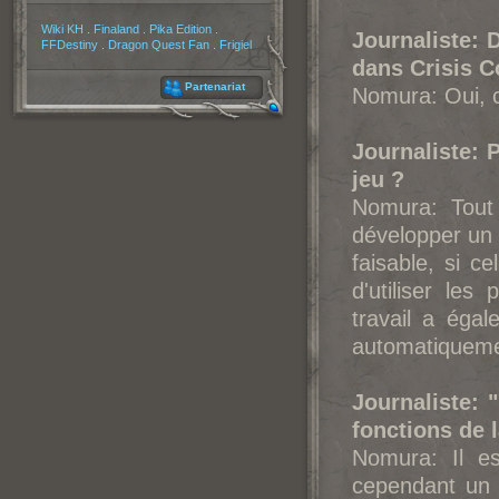
Partenaires
Wiki KH
.
Finaland
.
Pika Edition
.
Journaliste: 
FFDestiny
.
Dragon Quest Fan
.
Frigiel
dans Crisis Co
Partenariat
Nomura: Oui, c
Journaliste: 
jeu ?
Nomura: Tout 
développer un 
faisable, si ce
d'utiliser les
travail a éga
automatiqueme
Journaliste: 
fonctions de 
Nomura: Il es
cependant un v