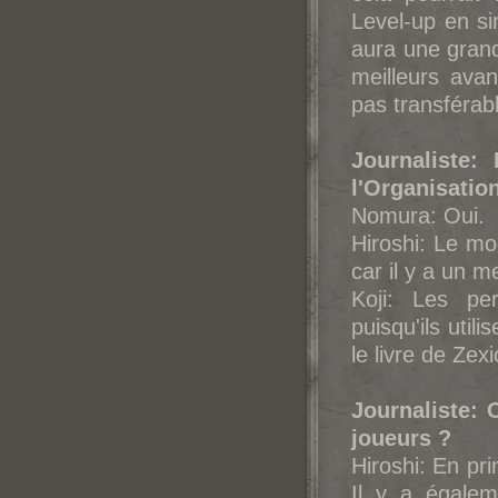
Level-up en si
aura une grand
meilleurs ava
pas transférab
Journaliste
l'Organisation
Nomura: Oui.
Hiroshi: Le mo
car il y a un m
Koji: Les pe
puisqu'ils util
le livre de Ze
Journaliste:
joueurs ?
Hiroshi: En pri
Il y a égale