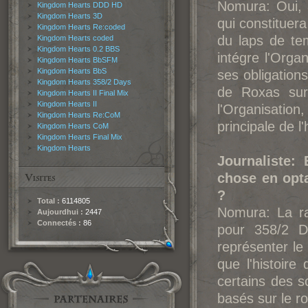
Nomura: Oui, a
Kingdom Hearts DDD HD
Kingdom Hearts 3D
qui constituera
Kingdom Hearts Re:coded
du laps de t
Kingdom Hearts coded
Kingdom Hearts 0.2 BBS
intégre l'Orga
Kingdom Hearts BbSFM
Kingdom Hearts BbS
ses obligation
Kingdom Hearts 358/2 Days
de Roxas sur 
Kingdom Hearts II Final Mix
Kingdom Hearts II
l'Organisation
Kingdom Hearts Re:CoM
principale de l'
Kingdom Hearts CoM
Kingdom Hearts Final Mix
Kingdom Hearts
Journaliste:
chose en opta
?
Total :
6114805
Nomura: La ra
Aujourdhui :
2447
Connectés :
86
pour 358/2 Da
représenter le
que l'histoire
certains des s
basés sur le r