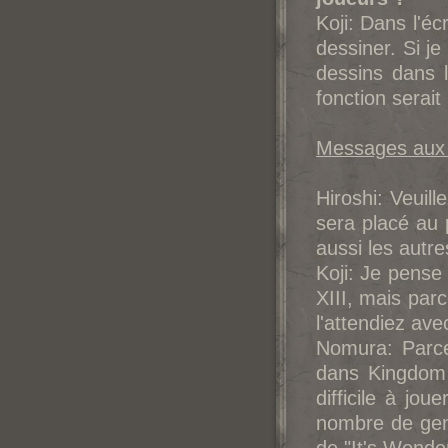
Koji: Dans l'éc
dessiner. Si je
dessins dans l
fonction serait 
Messages aux 
Hiroshi: Veuil
sera placé au
aussi les autr
Koji: Je pense 
XIII, mais parc
l'attendiez ave
Nomura: Parce 
dans Kingdom H
difficile à jo
nombre de gen