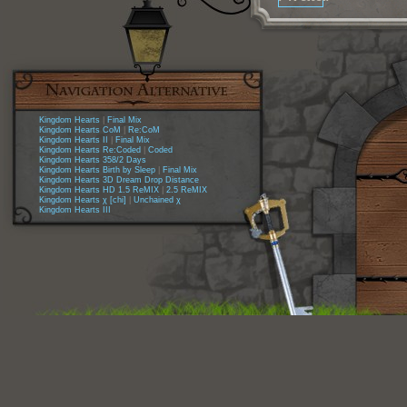
Kingdom Hearts
|
Final Mix
Kingdom Hearts CoM
|
Re:CoM
Kingdom Hearts II
|
Final Mix
Kingdom Hearts Re:Coded
|
Coded
Kingdom Hearts 358/2 Days
Kingdom Hearts Birth by Sleep
|
Final Mix
Kingdom Hearts 3D Dream Drop Distance
Kingdom Hearts HD 1.5 ReMIX
|
2.5 ReMIX
Kingdom Hearts χ [chi]
|
Unchained χ
Kingdom Hearts III