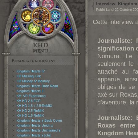
Interview: Kingdom
Publié Lundi 22 Octobre 20
Cette interview
Journaliste:
signification 
Nomura: Le 
seulement le 
attaché au fa
Kingdom Hearts IV
KH Missing-Link
apparue, ainsi
KH Melody of Memory
obligés de se 
Kingdom Hearts Dark Road
Kingdom Hearts III
axé sur Roxas,
KH: VR Experience
KH HD 2.8 FCP
d'aventure, la 
KH HD 1.5 + 2.5 ReMIX
KH HD 2.5 ReMIX
KH HD 1.5 ReMIX
Journaliste:
Kingdom Hearts χ Back Cover
Roxas entre 
Kingdom Hearts Union χ
Kingdom Hearts Unchained χ
Kingdom Hear
Kingdom Hearts χ [chi]