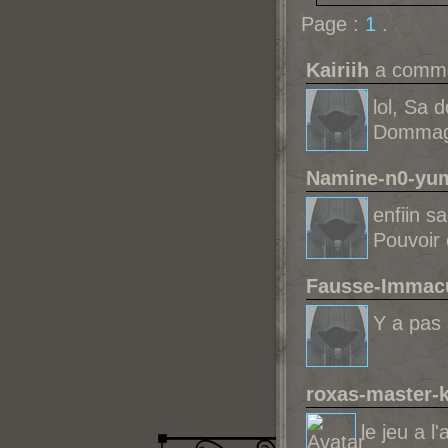
Page :
1
.
Kairiih
a commen
lol, Sa 
Dommage
Namine-n0-yu
enfiin sa
Pouvoir 
Fausse-Immac
Y a pas 
roxas-master-
le jeu a l