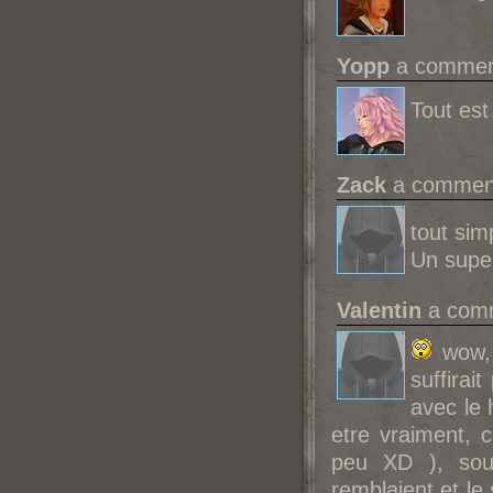
Yopp
a comment
Tout est
Zack
a comment
tout si
Un super 
Valentin
a comm
wow, 
suffirai
avec le 
etre vraiment, 
peu XD ), sour
remblaient et le 