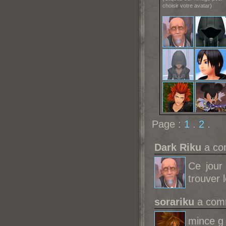
choisir votre avatar)
Page :
1
.
2
.
Dark Riku
a com
Ce jour
trouver 
sorariku
a comm
mince g 