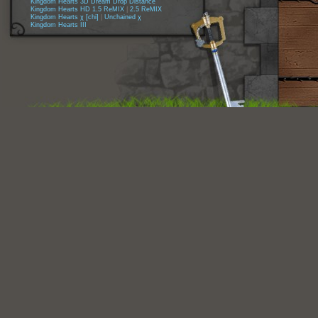
Kingdom Hearts 3D Dream Drop Distance
Kingdom Hearts HD 1.5 ReMIX
|
2.5 ReMIX
Kingdom Hearts χ [chi]
|
Unchained χ
Kingdom Hearts III