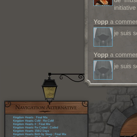
de musi
initiati
Yopp
a comment
je suis 
Yopp
a comment
je suis 
Kingdom Hearts
|
Final Mix
Kingdom Hearts CoM
|
Re:CoM
Kingdom Hearts II
|
Final Mix
Kingdom Hearts Re:Coded
|
Coded
Kingdom Hearts 358/2 Days
Kingdom Hearts Birth by Sleep
|
Final Mix