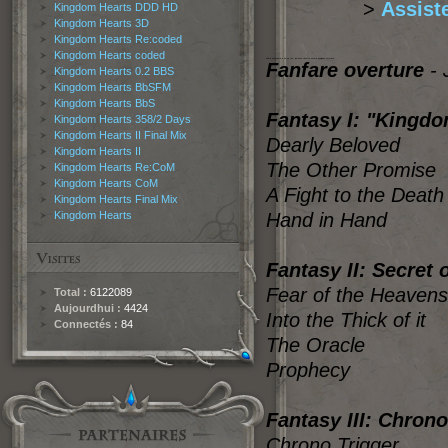
>
Assist
Kingdom Hearts DDD HD
Kingdom Hearts 3D
Kingdom Hearts Re:coded
Kingdom Hearts coded
Voici le programme de ce soir, qui nous réserve encore quelques surprises:
Fanfare overture
- 
Kingdom Hearts 0.2 BBS
Kingdom Hearts BbSFM
Kingdom Hearts BbS
Fantasy I: "Kingdo
Kingdom Hearts 358/2 Days
Kingdom Hearts II Final Mix
Dearly Beloved
Kingdom Hearts II
The Other Promise
Kingdom Hearts Re:CoM
Kingdom Hearts CoM
A Fight to the Death
Kingdom Hearts Final Mix
Kingdom Hearts
Hand in Hand
Fantasy II: Secret 
Fear of the Heavens
Total :
6122089
Aujourdhui :
4424
Into the Thick of it
Connectés :
84
The Oracle
Prophecy
Fantasy III: Chron
Chrono Trigger