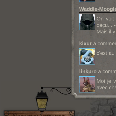
Waddle-Moogl
On voit
déçu... -
Mais il 
kixur
a comment
c'est au
linkpro
a comme
Moi je v
avec ch