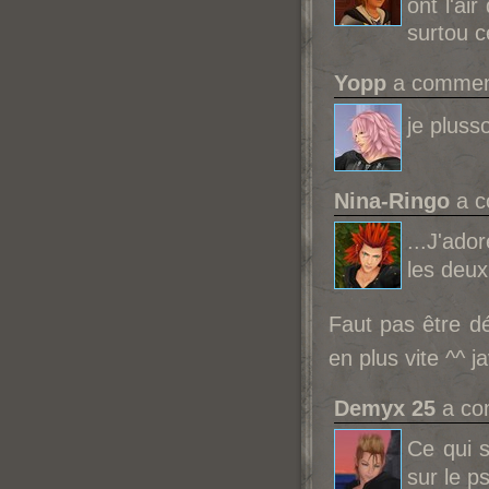
ont l'ai
surtou c
Yopp
a comment
je plus
Nina-Ringo
a c
...J'ado
les deux
Faut pas être dé
en plus vite ^^ 
Demyx 25
a com
Ce qui s
sur le p