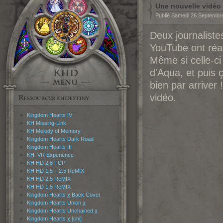
Une nouvelle vidéo
Publié Samedi 26 Septembr
Deux journaliste
YouTube ont réal
Même si celle-ci 
d'Aqua, et puis ç
bien par arriver 
vidéo.
Kingdom Hearts IV
KH Missing-Link
KH Melody of Memory
Kingdom Hearts Dark Road
Kingdom Hearts III
KH: VR Experience
KH HD 2.8 FCP
KH HD 1.5 + 2.5 ReMIX
KH HD 2.5 ReMIX
KH HD 1.5 ReMIX
Kingdom Hearts χ Back Cover
Kingdom Hearts Union χ
Kingdom Hearts Unchained χ
Kingdom Hearts χ [chi]