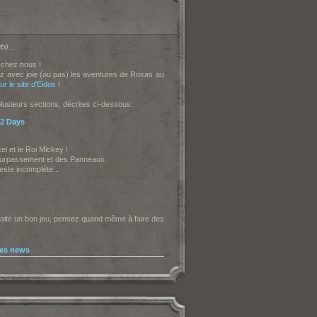
li...
 chez nous !
ez avec joie (ou pas) les aventures de Roxas au
 le site d'Eidos
!
 plusieurs sections, décrites ci-dessous:
/2 Days
el et le Roi Mickey !
 Surpassement et des Panneaux.
este incomplète...
uhaite un bon jeu, pensez quand même à faire des
les news