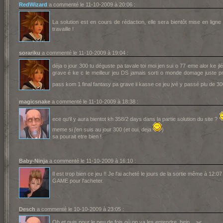
RedWizard
a commenté le 11-10-2009 à 20:06 :
La solution est en cours de rédaction, elle sera bientôt mise en lign
travaille !
sorariku
a commenté le 11-10-2009 à 19:04 :
déja o jour 300 tu déguste pa tavale toi moi jen sui o 77 eme alor ke jl
grave é ke c le meilleur jeu DS jamais sorti o monde domage juste p
pass kom 1 final fantasy pa grave ii kasse ce jeu jvé y passé plu de 3
magicsnake
a commenté le 11-10-2009 à 18:38 :
ece qu'il y aura bientot kh 358/2 days dans la partie solution du site ?
meme si j'en suis au jour 300 (et oui, deja
)
sa pourait etre bien !
Baby-Ninja
a commenté le 11-10-2009 à 16:10 :
Il est trop bien ce jeu !! Je l'ai acheté le jours de la sortie même à 12
GAME pour l'acheter.
Desch
a commenté le 10-10-2009 à 23:05 :
Oh et puis pour le peu de fois où on va les entendre, hein... ><