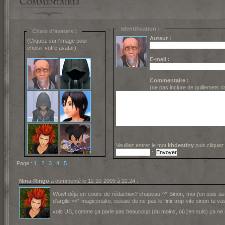
Identification :
Choix d'avatars :
Auteur :
(Cliquez sur l'image pour
choisir votre avatar)
E-mail :
Commentaire :
(ne pas inclure de guillemets 
Veuillez entrer le mot
khdestiny
puis cliquez
::
Page :
1
.
2
.
3
.
4
.
5
.
Nina-Ringo
a commenté le 11-10-2009 à 22:24 :
Wow! déja en cours de rédaction? chapeau ^^ Sinon, moi j'en suis au 
d'argile ><" magicsnake, essaie de ne pas le finir trop vite sinon tu vas 
vois US, comme ça parle pas beaucoup (du moins, où j'en suis) ça ne