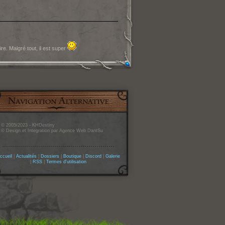
ire. Malgré tout, il est super
© 2005/2023 - KHDestiny
© Design et Integration par Agence Web DantSu
ccueil
|
Actualités
|
Dossiers
|
Boutique
|
Discord
|
Galerie
|
RSS
|
Termes d'utilisation