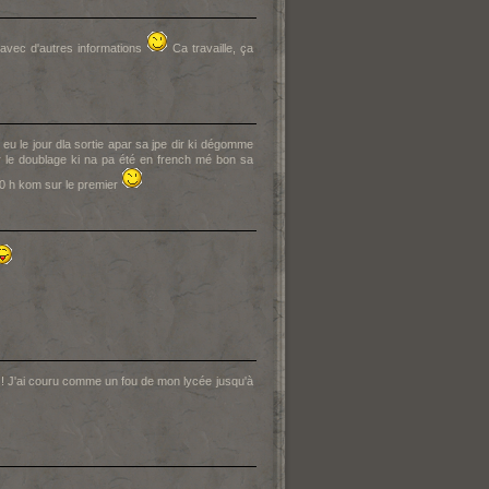
e avec d'autres informations
Ca travaille, ça
é eu le jour dla sortie apar sa jpe dir ki dégomme
r le doublage ki na pa été en french mé bon sa
00 h kom sur le premier
:07 ! J'ai couru comme un fou de mon lycée jusqu'à