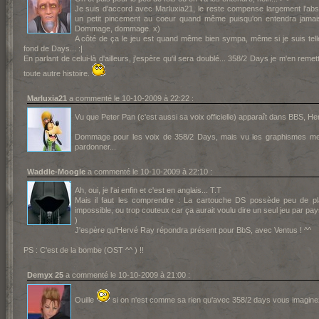
Je suis d'accord avec Marluxia21, le reste compense largement l'abs
un petit pincement au coeur quand même puisqu'on entendra jamais
Dommage, dommage. x)
A côté de ça le jeu est quand même bien sympa, même si je suis tel
fond de Days... :|
En parlant de celui-là d'ailleurs, j'espère qu'il sera doublé... 358/2 Days je m'en reme
toute autre histoire.
Marluxia21
a commenté le 10-10-2009 à 22:22 :
Vu que Peter Pan (c'est aussi sa voix officielle) apparaît dans BBS, H
Dommage pour les voix de 358/2 Days, mais vu les graphismes mer
pardonner...
Waddle-Moogle
a commenté le 10-10-2009 à 22:10 :
Ah, oui, je l'ai enfin et c'est en anglais... T.T
Mais il faut les comprendre : La cartouche DS possède peu de plac
impossible, ou trop couteux car ça aurait voulu dire un seul jeu par pay
)
J'espère qu'Hervé Ray répondra présent pour BbS, avec Ventus ! ^^
PS : C'est de la bombe (OST ^^ ) !!
Demyx 25
a commenté le 10-10-2009 à 21:00 :
Ouille
si on n'est comme sa rien qu'avec 358/2 days vous imagine