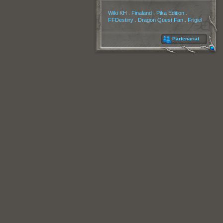
Partenaires
Wiki KH
.
Finaland
.
Pika Edition
.
FFDestiny
.
Dragon Quest Fan
.
Frigiel
Partenariat