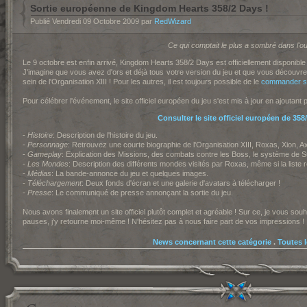
Sortie européenne de Kingdom Hearts 358/2 Days !
Publié Vendredi 09 Octobre 2009 par
RedWizard
Ce qui comptait le plus a sombré dans l'oub
Le 9 octobre est enfin arrivé, Kingdom Hearts 358/2 Days est officiellement disponible
J'imagine que vous avez d'ors et déjà tous votre version du jeu et que vous découvr
sein de l'Organisation XIII ! Pour les autres, il est toujours possible de le
commander sur
Pour célébrer l'événement, le site officiel européen du jeu s'est mis à jour en ajoutant
Consulter le site officiel européen de 358
-
Histoire
: Description de l'histoire du jeu.
-
Personnage
: Retrouvez une courte biographie de l'Organisation XIII, Roxas, Xion, Ax
-
Gameplay
: Explication des Missions, des combats contre les Boss, le système de
-
Les Mondes
: Description des différents mondes visités par Roxas, même si la liste r
-
Médias
: La bande-annonce du jeu et quelques images.
-
Téléchargement
: Deux fonds d'écran et une galerie d'avatars à télécharger !
-
Presse
: Le communiqué de presse annonçant la sortie du jeu.
Nous avons finalement un site officiel plutôt complet et agréable ! Sur ce, je vous so
pauses, j'y retourne moi-même ! N'hésitez pas à nous faire part de vos impressions !
News concernant cette catégorie
.
Toutes 