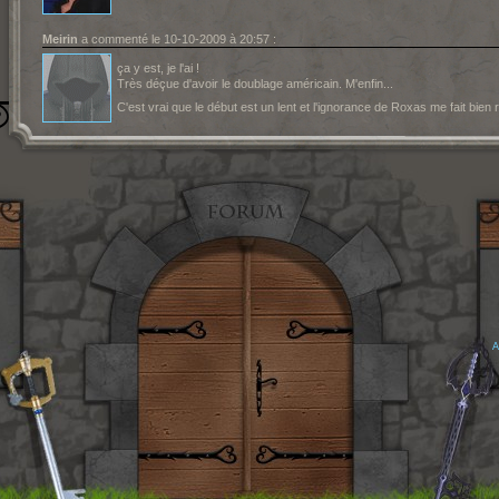
Meirin
a commenté le 10-10-2009 à 20:57 :
ça y est, je l'ai !
Très déçue d'avoir le doublage américain. M'enfin...
C'est vrai que le début est un lent et l'ignorance de Roxas me fait bien r
A