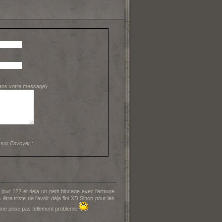
dans votre message)
 sur
Envoyer
:
jour 122 et deja un petit blocage avec l'armure
être triste de l'avoir déja fini XD Sinon pour les
 me pose pas tellement probleme