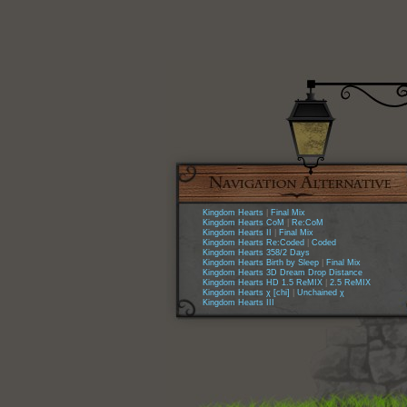
Kingdom Hearts
|
Final Mix
Kingdom Hearts CoM
|
Re:CoM
Kingdom Hearts II
|
Final Mix
Kingdom Hearts Re:Coded
|
Coded
Kingdom Hearts 358/2 Days
Kingdom Hearts Birth by Sleep
|
Final Mix
Kingdom Hearts 3D Dream Drop Distance
Kingdom Hearts HD 1.5 ReMIX
|
2.5 ReMIX
Kingdom Hearts χ [chi]
|
Unchained χ
Kingdom Hearts III