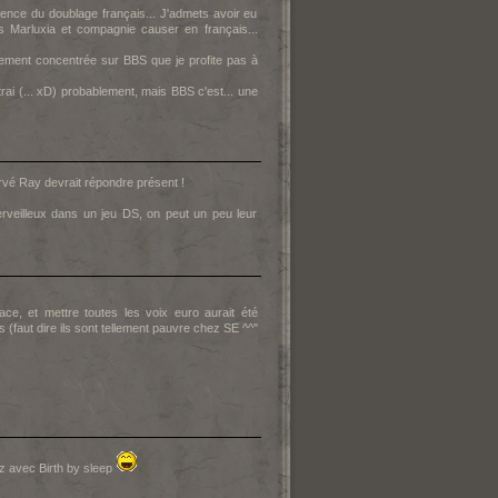
ence du doublage français... J'admets avoir eu
 Marluxia et compagnie causer en français...
lement concentrée sur BBS que je profite pas à
ttrai (... xD) probablement, mais BBS c'est... une
ervé Ray devrait répondre présent !
veilleux dans un jeu DS, on peut un peu leur
e, et mettre toutes les voix euro aurait été
s (faut dire ils sont tellement pauvre chez SE ^^"
z avec Birth by sleep