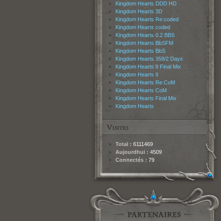
Kingdom Hearts DDD HD
Kingdom Hearts 3D
Kingdom Hearts Re:coded
Kingdom Hearts coded
Kingdom Hearts 0.2 BBS
Kingdom Hearts BbSFM
Kingdom Hearts BbS
Kingdom Hearts 358/2 Days
Kingdom Hearts II Final Mix
Kingdom Hearts II
Kingdom Hearts Re:CoM
Kingdom Hearts CoM
Kingdom Hearts Final Mix
Kingdom Hearts
Total :
6111469
Aujourdhui :
4509
Connectés :
79