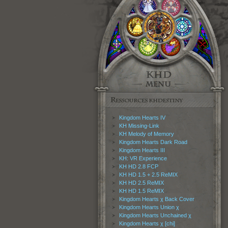
Kingdom Hearts IV
KH Missing-Link
KH Melody of Memory
Kingdom Hearts Dark Road
Kingdom Hearts III
KH: VR Experience
KH HD 2.8 FCP
KH HD 1.5 + 2.5 ReMIX
KH HD 2.5 ReMIX
KH HD 1.5 ReMIX
Kingdom Hearts χ Back Cover
Kingdom Hearts Union χ
Kingdom Hearts Unchained χ
Kingdom Hearts χ [chi]