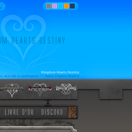
Kingdom Hearts Destiny
a, as-tu été un gentil garçon ? | Xigbar, Kingdom Hearts II