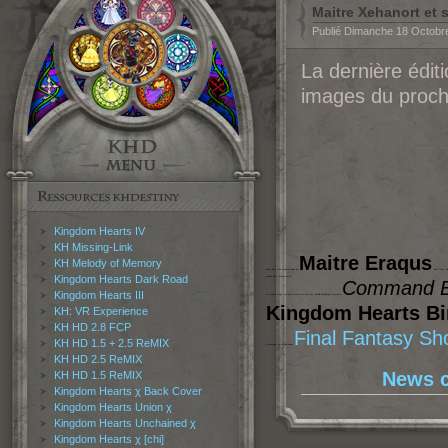
Maitre Xehanort et 
Publié Dimanche 18 Octobr
La dernière édi
images du proch
Kingdom Hearts IV
KH Missing-Link
Maitre Eraqus
KH Melody of Memory
Après avoir enfin dévoilé le visage de
, dont Terra, Aq
Kingdom Hearts Dark Road
position plutôt décontractée.
Command B
Kingdom Hearts III
La seconde image, qui s'avère être la suite du scan, détaille davantage le système
Kingdom Hearts Bi
KH: VR Experience
KH HD 2.8 FCP
Final Fantasy Sh
KH HD 1.5 + 2.5 ReMIX
Au passage, notre partenaire
KH HD 2.5 ReMIX
News c
KH HD 1.5 ReMIX
Kingdom Hearts χ Back Cover
Kingdom Hearts Union χ
Kingdom Hearts Unchained χ
Kingdom Hearts χ [chi]