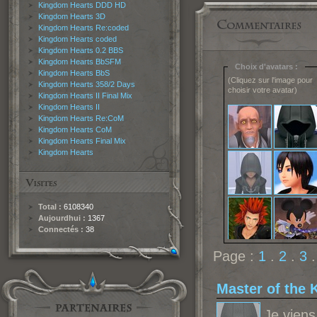
Kingdom Hearts DDD HD
Kingdom Hearts 3D
Kingdom Hearts Re:coded
Kingdom Hearts coded
Kingdom Hearts 0.2 BBS
Kingdom Hearts BbSFM
Choix d'avatars :
Kingdom Hearts BbS
(Cliquez sur l'image pour
Kingdom Hearts 358/2 Days
choisir votre avatar)
Kingdom Hearts II Final Mix
Kingdom Hearts II
Kingdom Hearts Re:CoM
Kingdom Hearts CoM
Kingdom Hearts Final Mix
Kingdom Hearts
Total :
6108340
Aujourdhui :
1367
Connectés :
38
Page :
1
.
2
.
3
.
Master of the 
Je viens