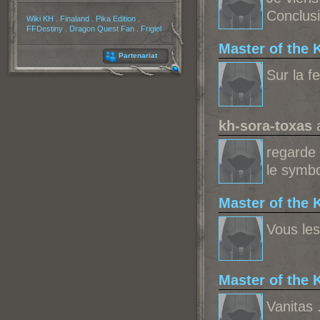
Conclusi
Partenaires
Wiki KH
.
Finaland
.
Pika Edition
.
FFDestiny
.
Dragon Quest Fan
.
Frigiel
Master of the 
Partenariat
Sur la f
kh-sora-toxas
a
regarde 
le symb
Master of the 
Vous les
Master of the 
Vanitas 