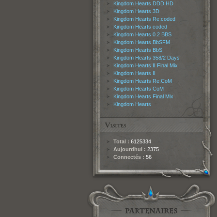
Kingdom Hearts DDD HD
Kingdom Hearts 3D
Kingdom Hearts Re:coded
Kingdom Hearts coded
Kingdom Hearts 0.2 BBS
Kingdom Hearts BbSFM
Kingdom Hearts BbS
Kingdom Hearts 358/2 Days
Kingdom Hearts II Final Mix
Kingdom Hearts II
Kingdom Hearts Re:CoM
Kingdom Hearts CoM
Kingdom Hearts Final Mix
Kingdom Hearts
Total :
6125334
Aujourdhui :
2375
Connectés :
56