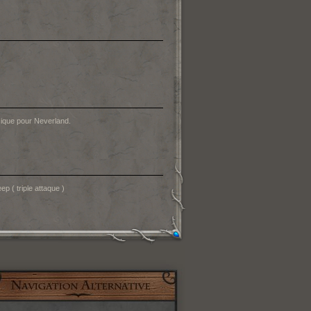
sique pour Neverland.
ep ( triple attaque )