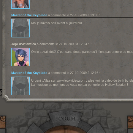
Master of the Keyblade
a commenté le 27-10-2009 à 13:03 :
Moi je savais pas avant aujourd hui .
Jojo d'Atlantica
a commenté le 27-10-2009 à 12:24 :
On le savait déjà! C'est sans doute parce qu'il n'ont pas encore de mu
Master of the Keyblade
a commenté le 27-10-2009 à 12:16 :
Urgent : Allez sur www.jeuxvideo.com , allez voir la video de birth by sle
La musique au moment ou Aqua ce bat est celle de Hollow Bastion !