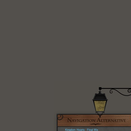
Kingdom Hearts
|
Final Mix