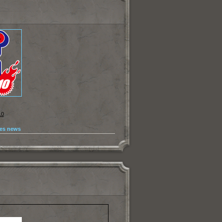
10
les news