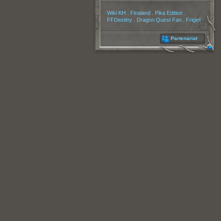
Partenaires
Wiki KH
.
Finaland
.
Pika Edition
.
FFDestiny
.
Dragon Quest Fan
.
Frigiel
Partenariat