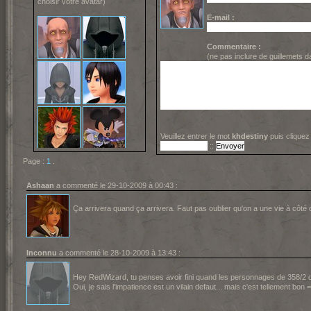
choisir votre avatar)
E-mail :
Commentaire :
(ne pas inclure de guillemets 
Veuillez entrer le mot
khdestiny
puis cliquez
::
Page :
1
.
Ashaan
a commenté le 29-10-2009 à 00:43 :
Ça arrivera quand ça arrivera. Faut pas oublier qu'on a une vie à côté 
Inconnu
a commenté le 28-10-2009 à 13:43 :
Hey RedWizard, tu penses avoir fini quand les personnages de 358/2 
Oui, je sais l'impatience est un vilain defaut... mais c'est tellement bon 