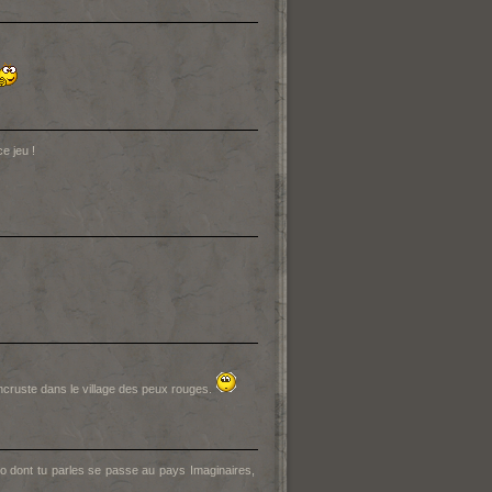
e jeu !
ncruste dans le village des peux rouges.
o dont tu parles se passe au pays Imaginaires,