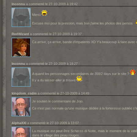
Inconnu
a commenté le 27-10-2009 à 19:42 :
Merci
Excuse moi pour la pression, mais bon j'aime les photos des persos
RedWizard
a commenté le 27-10-2009 à 19:37 :
Ca arrive, ça arrive, bande d'impatients XD Y'a beaucoup à faire avec c
Inconnu
a commenté le 27-10-2009 à 19:27 :
A quand les personnages secondaires de 358/2 days sur le site ?
Il y a du laisser-aller je trouve
kingdom_csdm
a commenté le 27-10-2009 à 14:49 :
Je soutien le commentaire de Jojo.
Ce n'est pas normale qu'une musique dédiée à la forteresse oubliée s'i
AlphaXXI
a commenté le 27-10-2009 à 13:07 :
La musique est peut-être Scherzo di Notte, mais le moment de la vidé
dans le village des peau rouges.