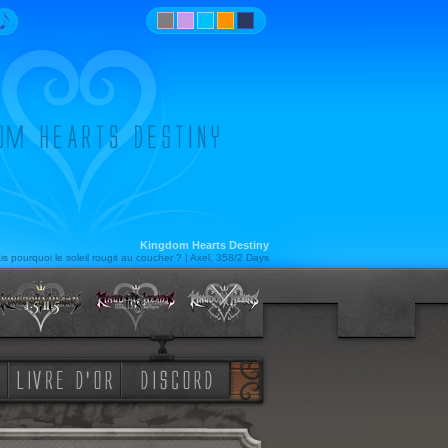
Kingdom Hearts Destiny
s pourquoi le soleil rougit au coucher ? | Axel, 358/2 Days