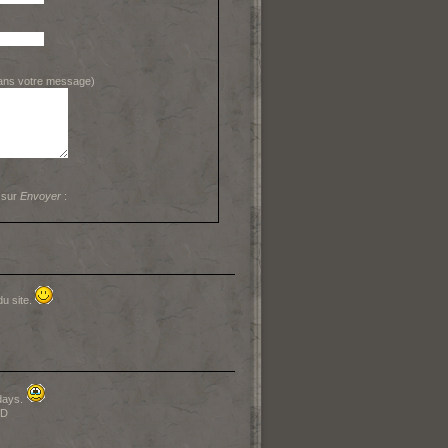
dans votre message)
 sur
Envoyer
:
du site.
days.
=D