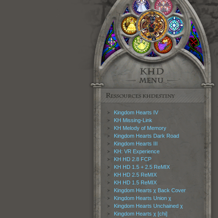
L'éd
Kingdom Hearts IV
Le
Pour
KH Missing-Link
KH Melody of Memory
Kingdom Hearts Dark Road
Kingdom Hearts III
KH: VR Experience
KH HD 2.8 FCP
KH HD 1.5 + 2.5 ReMIX
KH HD 2.5 ReMIX
KH HD 1.5 ReMIX
Kingdom Hearts χ Back Cover
Kingdom Hearts Union χ
Kingdom Hearts Unchained χ
Kingdom Hearts χ [chi]