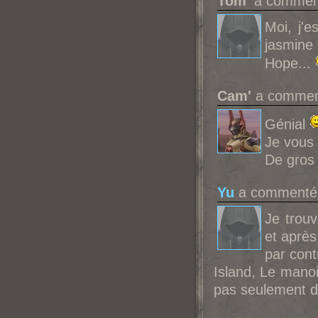
Tom'
a comment
Moi, j'e
jasmine 
Hope...
Cam'
a comment
Génial
Je vous 
De gros
Yu
a commenté l
Je trouv
et après
par cont
Island, Le manoi
pas seulement d