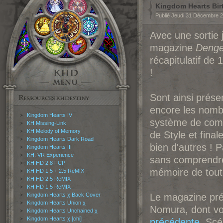
Kingdom Hearts Bir
Publié Jeudi 31 Décembre 
Avec une sortie 
magazine
Denge
récapitulatif de
!
Sont ainsi prése
encore les nomb
Kingdom Hearts IV
système de comb
KH Missing-Link
KH Melody of Memory
de Style et fina
Kingdom Hearts Dark Road
bien d'autres !
Kingdom Hearts III
KH: VR Experience
sans comprendre l
KH HD 2.8 FCP
mémoire de tout
KH HD 1.5 + 2.5 ReMIX
KH HD 2.5 ReMIX
KH HD 1.5 ReMIX
Kingdom Hearts χ Back Cover
Le magazine pré
Kingdom Hearts Union χ
Nomura, dont vo
Kingdom Hearts Unchained χ
Kingdom Hearts χ [chi]
précédente
. Scé