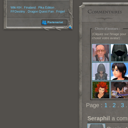
Partenaires
Wiki KH
.
Finaland
.
Pika Edition
.
FFDestiny
.
Dragon Quest Fan
.
Frigiel
Partenariat
Choix d'avatars :
(Cliquez sur l'image pour
choisir votre avatar)
Page :
1
.
2
.
3
Seraphil
a comm