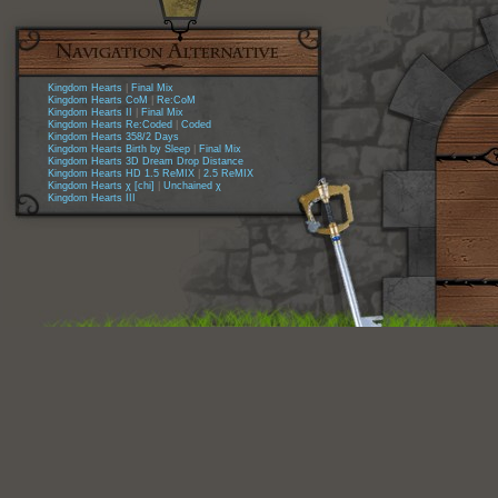
Kingdom Hearts
|
Final Mix
Kingdom Hearts CoM
|
Re:CoM
Kingdom Hearts II
|
Final Mix
Kingdom Hearts Re:Coded
|
Coded
Kingdom Hearts 358/2 Days
Kingdom Hearts Birth by Sleep
|
Final Mix
Kingdom Hearts 3D Dream Drop Distance
Kingdom Hearts HD 1.5 ReMIX
|
2.5 ReMIX
Kingdom Hearts χ [chi]
|
Unchained χ
Kingdom Hearts III