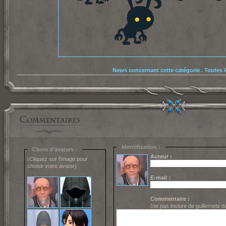
News concernant cette catégorie
.
Toutes 
Identification :
Choix d'avatars :
Auteur :
(Cliquez sur l'image pour
choisir votre avatar)
E-mail :
Commentaire :
(ne pas inclure de guillemets 