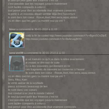
le seul qui peut guéir leur tristesse c'est toi
c'est possible que tes voyages jusqu'a maintenant
sont faciles comparés à celui-ci
tout pensé pour être accidentelle était vraiment connectés
la porte à un nouveau départ semble déjà être l'ouverture
ls sont dans ton coeur : Roxas,Axel,Xion.terra,aqua,ventus
vs en dites quoi les gars sa montre tout pa vré ?
kixur
a commenté le 30-01-2010 à 11:03 :
voilà la fin de coded http://www.youtube.com/watch?v=Bgxx5OsDlyE
http://www.youtube.com/watch?v=9oArvayjNY0
sora-ven98
a commenté le 30-01-2010 à 11:02 :
je vé traduire ce qu'il ya dans la lettre exactement :
je voulais te dire tout de suite
il y a des souvenirs qui dorment en toi
ces fragments de mémoire se connecter à l'avenir
ils sont dans ton coeur : Roxas,Axel,Xion.terra,aqua,ventus
vs en dites quoi les gars sa montre tout pa vré ?
Sora, Riku, Kairi
la vérité autour de la keyblade
passz a travers beaucoup de lien
ils sont dans vos coeurs
tout conduit à toi ,tout le monde t'attend
le seul qui peut guéir leur tristesse c'est toi
c'est possible que tes voyages jusqu'a maintenant
sont faciles comparés à celui-ci
tout pensé pour être accidentelle était vraiment connectés