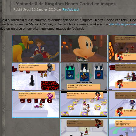
L'épisode 8 de Kingdom Hearts Coded en images
Publié Jeudi 28 Janvier 2010 par
RedWizard
C'est aujourd'hui que le huitième et dernier épisode de Kingdom Hearts Coded est sorti ! L'
monde intriguant, le
Manoir Oblivion
, un lieu où les souvenirs sont rois. Le
site officiel japona
idée du résultat en dévoilant quelques images de l'épisode.