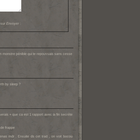
 sur
Envoyer
:
 un monstre pénible qui te repoussais sans cesse
irth by sleep ?
serais + que ca est 1 rapport avec la fin secréte
 de frappe
xenas mdr . Ensuite ds cet trad , on voit bocou