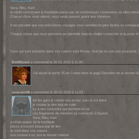
Sora, Riku, Kaïri,
la vérité concernant la Keyblade passe par de nombreuses connexions où elles mène
Chacun d'eux vous attend, vous seuls pouvez guérir leur tristesse.
Il est possible que vos précédents voyages vous sembleront plus faciles en comparais
Chaque chose que nous pensions accidentelle était en réalité connectée et la porte d'
Ceux qui sont présents dans vos coeurs sont Roxas, Axel (je ne sais pas pourquoi), X
RedWizard
a commenté le 30-01-2010 à 11:08 :
J'ai ajouté la partie 35 de Coded dans la page Episodes de la section d
sora-ven98
a commenté le 30-01-2010 à 11:03 :
dsl les gars jé commi une erreur voici la vré lettre:
je voulais te dire tout de suite
il y a des souvenirs qui dorment en toi
ces fragments de mémoire se connecter à l'avenir
Sora, Riku, Kairi
a vérité autour de la keyblade
passz a travers beaucoup de lien
ils sont dans vos coeurs
tout conduit à toi ,tout le monde t'attend