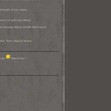
nt toutes à vos coeurs.
on à ce qu'il vous attend.
un nouveau départ semble déjà s'ouvrir.
ion, Terra, Aqua et Ventus.
u jeu
Merci kixur !