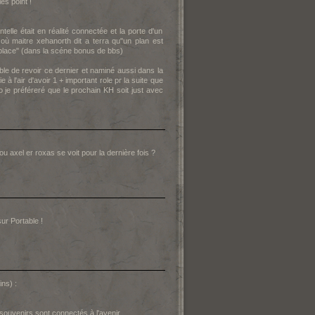
es point !
lle était en réalité connectée et la porte d'un
où maitre xehanorth dit a terra qu"un plan est
 place" (dans la scéne bonus de bbs)
le de revoir ce dernier et naminé aussi dans la
 à l'air d'avoir 1 + important role pr la suite que
 je préféreré que le prochain KH soit just avec
axel er roxas se voit pour la dernière fois ?
sur Portable !
ns) :
ouvenirs sont connectés à l'avenir.