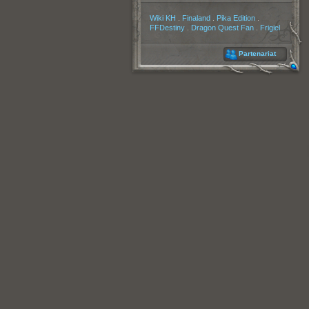
Partenaires
Wiki KH
.
Finaland
.
Pika Edition
.
FFDestiny
.
Dragon Quest Fan
.
Frigiel
Partenariat