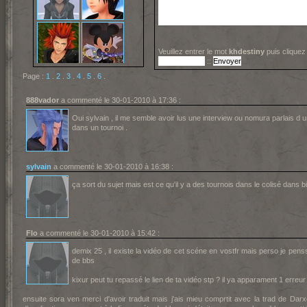
Veuillez entrer le mot
khdestiny
puis cliquez
::
Page :
1
.
2
.
3
.
4
.
5
.
6
.
888vador
a commenté le 30-01-2010 à 17:36 :
Oui sylvain , il me semble avoir lus une interview ou nomura parlais d
dans un tournoi .
sylvain
a commenté le 30-01-2010 à 16:38 :
ça sort du sujet mais est ce qu'il y a des tournois dans le colisé dans b
Flo
a commenté le 30-01-2010 à 15:42 :
demix 25 , il existe la vidéo de cet scéne en vostfr mais perso je pens
de bbs
kixur peut tu repassé le lien de ta vidéo stp ? il ya apparament 1 erreur
ensuite sora ven merci d'avoir traduit mais j'ais mieu comprtit avec la trad de Dar