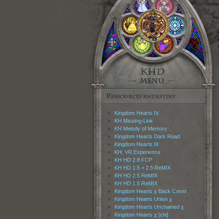
Kingdom Hearts IV
KH Missing-Link
KH Melody of Memory
Kingdom Hearts Dark Road
Kingdom Hearts III
KH: VR Experience
KH HD 2.8 FCP
KH HD 1.5 + 2.5 ReMIX
KH HD 2.5 ReMIX
KH HD 1.5 ReMIX
Kingdom Hearts χ Back Cover
Kingdom Hearts Union χ
Kingdom Hearts Unchained χ
Kingdom Hearts χ [chi]