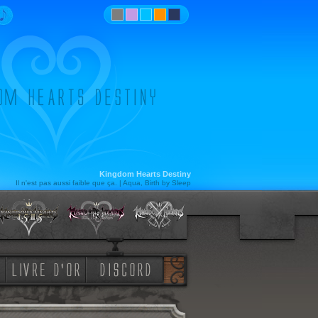
Kingdom Hearts Destiny
Il n'est pas aussi faible que ça. | Aqua, Birth by Sleep