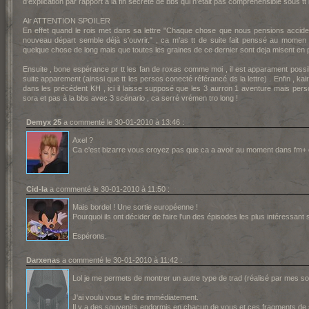
d'explication par rapport à la fin secréte de bbs qui n'était pas comprehensible sous tt l
Alr ATTENTION SPOILER
En effet quand le rois met dans sa lettre "Chaque chose que nous pensions accidente
nouveau départ semble déjà s'ouvrir." , ca m'as tt de suite fait penssé au momen 
quelque chose de long mais que toutes les graines de ce dernier sont deja misent en
Ensuite , bone espérance pr tt les fan de roxas comme moi , il est apparament possib
suite apparement (ainssi que tt les persos conecté référancé ds la lettre) . Enfin , kairie
dans les précédent KH , ici il laisse supposé que les 3 aurron 1 aventure mais perso
sora et pas à la bbs avec 3 scénario , ca serré vrémen tro long !
Demyx 25
a commenté le 30-01-2010 à 13:46 :
Axel ?
Ca c'est bizarre vous croyez pas que ca a avoir au moment dans fm+ ou 
Cid-la
a commenté le 30-01-2010 à 11:50 :
Mais bordel ! Une sortie européenne !
Pourquoi ils ont décider de faire l'un des épisodes les plus intéressant 
Espérons.
Darxenas
a commenté le 30-01-2010 à 11:42 :
Lol je me permets de montrer un autre type de trad (réalisé par mes soi
J'ai voulu vous le dire immédiatement.
Il y a des souvenirs endormis en chacun de vous et ces fragments de s