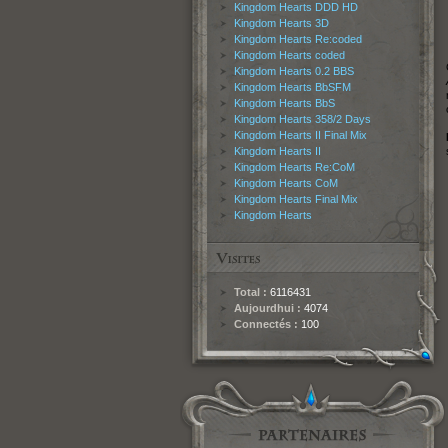
Kingdom Hearts DDD HD
Kingdom Hearts 3D
Kingdom Hearts Re:coded
Kingdom Hearts coded
Kingdom Hearts 0.2 BBS
Kingdom Hearts BbSFM
Kingdom Hearts BbS
Kingdom Hearts 358/2 Days
Kingdom Hearts II Final Mix
Kingdom Hearts II
Kingdom Hearts Re:CoM
Kingdom Hearts CoM
Kingdom Hearts Final Mix
Kingdom Hearts
Total :
6116431
Aujourdhui :
4074
Connectés :
100