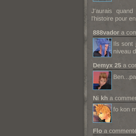
J'aurais quand
l'histoire pour en
888vador
a com
Ils sont
niveau d
Demyx 25
a com
Ben...p
Ni kh
a comment
fo kon m
Flo
a commenté 