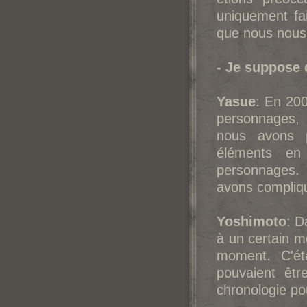
uniquement fa
que nous nous
- Je suppose q
Yasue
: En 200
personnages, 
nous avons p
éléments en 
personnages.
avons compliq
Yoshimoto
: D
à un certain m
moment. C'éta
pouvaient êt
chronologie po