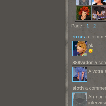
Page :
1
.
2
.
roxas
a comment
pk
888vador
a com
A votre 
sloth
a comment
Ah non i
interview