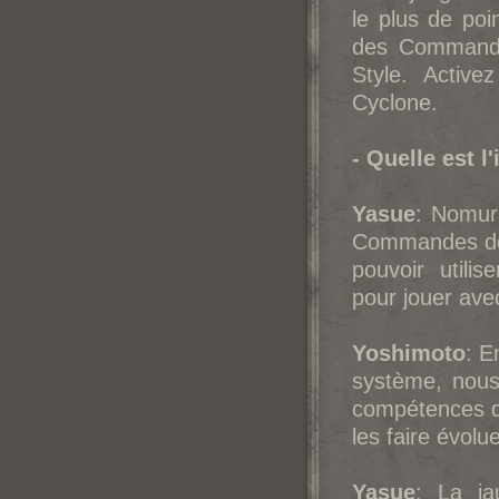
le plus de poi
des Commandes
Style. Activ
Cyclone.
- Quelle est l
Yasue
: Nomura
Commandes de p
pouvoir utili
pour jouer ave
Yoshimoto
: E
système, nous 
compétences d
les faire évolue
Yasue
: La ja