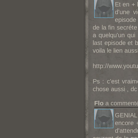
Et en + 
d'une v
episode
de la fin secréte
a quelqu'un qui
last episode et 
voila le lien aussi 
http://www.you
Ps : c'est vraim
chose aussi , dc 
Flo
a commenté 
GENIAL
encore +
d'attend