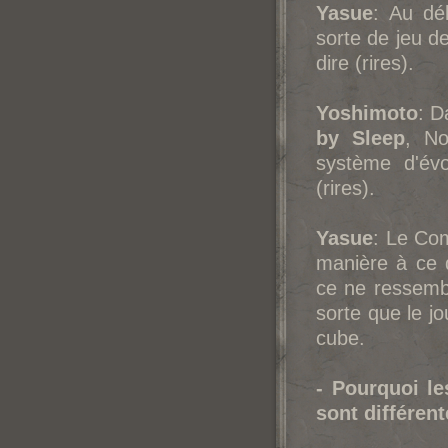
Yasue
: Au dé
sorte de jeu de
dire (rires).
Yoshimoto
: D
by Sleep
, No
système d'évo
(rires).
Yasue
: Le Com
manière à ce q
ce ne ressembl
sorte que le j
cube.
- Pourquoi l
sont différen