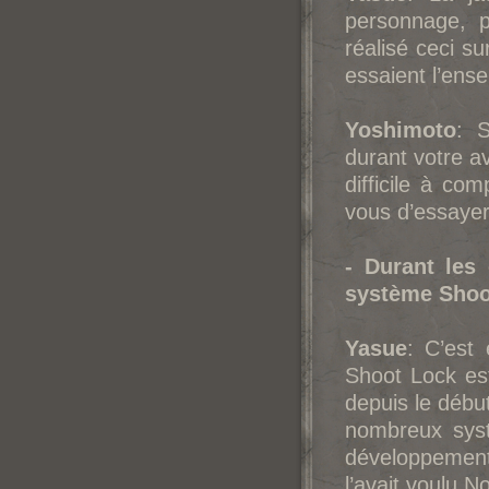
personnage, p
réalisé ceci s
essaient l’ense
Yoshimoto
: 
durant votre av
difficile à co
vous d’essayer
- Durant les
système Shoot
Yasue
: C’est
Shoot Lock est
depuis le débu
nombreux syst
développement
l’avait voulu 