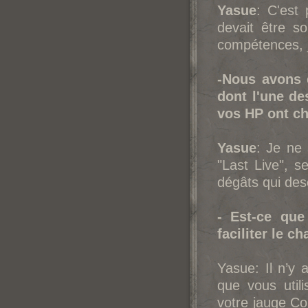
Yasue
: C'est
devait être s
compétences, j
-Nous avons é
dont l'une de
vos HP ont chu
Yasue
: Je ne 
"Last Live", 
dégâts qui des
- Est-ce que
faciliter le c
Yasue: Il n’y
que vous util
votre jauge Co