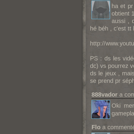
ha et pr
obtient 
aussi , 
hé béh , c'est tt 
http://www.you
PS : ds les vidé
dc) vs pourrez v
ds le jeux , mai
se prend pr séphi
888vador
a com
Oki mer
gameplay
Flo
a commenté 