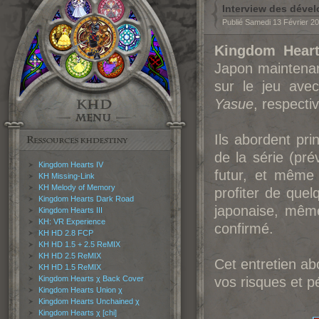
Interview des dével
Publié Samedi 13 Février 2
Kingdom Heart
Japon maintenant
sur le jeu ave
Yasue
, respecti
Ils abordent pr
de la série (pré
Kingdom Hearts IV
futur, et même 
KH Missing-Link
KH Melody of Memory
profiter de que
Kingdom Hearts Dark Road
japonaise, même
Kingdom Hearts III
KH: VR Experience
confirmé.
KH HD 2.8 FCP
KH HD 1.5 + 2.5 ReMIX
KH HD 2.5 ReMIX
Cet entretien ab
KH HD 1.5 ReMIX
Kingdom Hearts χ Back Cover
vos risques et pé
Kingdom Hearts Union χ
Kingdom Hearts Unchained χ
Kingdom Hearts χ [chi]