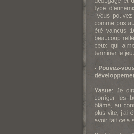
débogage et de
type d’ennemi
"Vous pouvez 
comme pris au p
été vaincus 1
beaucoup réflé
ceux qui aime
terminer le jeu
- Pouvez-vous
développemen
Yasue
: Je dir
corriger les 
blâmé, au cont
plus vite, j’ai
avoir fait cela