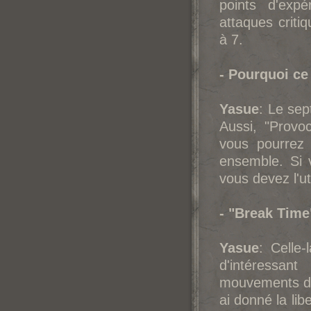
points d'expé
attaques criti
à 7.
- Pourquoi ce 
Yasue
: Le sep
Aussi, "Provoc
vous pourrez 
ensemble. Si 
vous devez l'u
- "Break Tim
Yasue
: Celle
d'intéressan
mouvements de
ai donné la lib