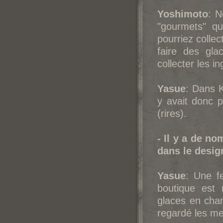
Yoshimoto
: N
"gourmets" qu
pourriez colle
faire des gla
collecter les i
Yasue
: Dans K
y avait donc p
(rires).
- Il y a de n
dans le desig
Yasue
: Une f
boutique est 
glaces en cha
regardé les me