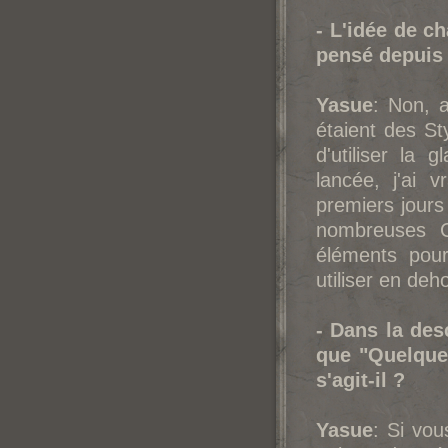
- L'idée de c
pensé depuis 
Yasue
: Non, a
étaient des Sty
d'utiliser l
lancée, j'ai 
premiers jours
nombreuses C
éléments pou
utiliser en de
- Dans la des
que "Quelque 
s'agit-il ?
Yasue
: Si vou