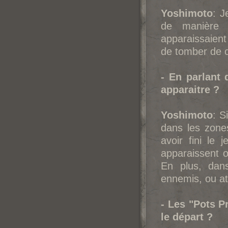
Yoshimoto
: J
de manière i
apparaissaient 
de tomber de c
- En parlant 
apparaitre ?
Yoshimoto
: S
dans les zone
avoir fini le 
apparaissent o
En plus, dans
ennemis, ou at
- Les "Pots Pr
le départ ?