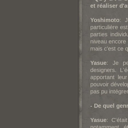
et réaliser d'
Yoshimoto
: J
particulière e
parties indivi
niveau encore j
mais c'est ce qu
Yasue
: Je pe
designers. L'
apportant leur
pouvoir dével
pas pu intégre
- De quel genr
Yasue
: C'éta
notamment, ét