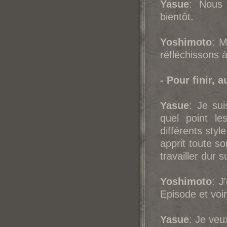
Yasue
: Nous 
bientôt.
Yoshimoto
: M
réfléchissons à
- Pour finir,
Yasue
: Je su
quel point l
différents styl
apprit toute s
travailler dur s
Yoshimoto
: J
Episode et voir
Yasue
: Je veu