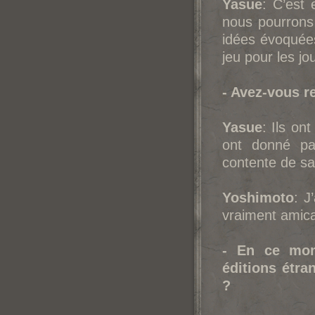
Yasue
: C’est
nous pourrons 
idées évoquées
jeu pour les jo
- Avez-vous r
Yasue
: Ils on
ont donné pas
contente de sav
Yoshimoto
: J
vraiment amica
- En ce mom
éditions étra
?