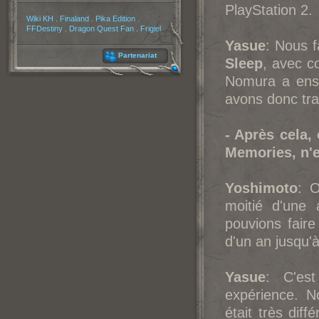
PlayStation 2.
Partenaires
Wiki KH
.
Finaland
.
Pika Edition
.
FFDestiny
.
Dragon Quest Fan
.
Frigiel
Yasue
: Nous f
Partenariat
Sleep
, avec c
Nomura a ensu
avons donc tra
- Après cela,
Memories, n'e
Yoshimoto
: O
moitié d'une
pouvions fair
d'un an jusqu'
Yasue
: C'est
expérience. 
était très dif