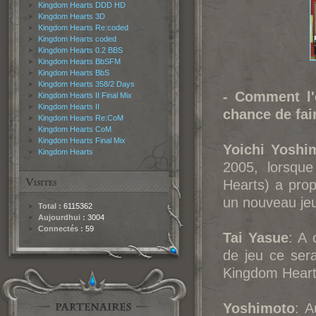
Kingdom Hearts DDD HD
Kingdom Hearts 3D
Kingdom Hearts Re:coded
Kingdom Hearts coded
Kingdom Hearts 0.2 BBS
Kingdom Hearts BbSFM
Kingdom Hearts BbS
Kingdom Hearts 358/2 Days
- Comment l'
Kingdom Hearts II Final Mix
Kingdom Hearts II
chance de fai
Kingdom Hearts Re:CoM
Kingdom Hearts CoM
Kingdom Hearts Final Mix
Yoichi Yoshi
Kingdom Hearts
2005, lorsqu
Hearts) a prop
un nouveau je
Total :
6115362
Aujourdhui :
3004
Connectés :
59
Tai Yasue
: A 
de jeu ce ser
Kingdom Hearts
Yoshimoto
: A