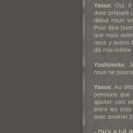
Yasue
: Oui. I
donc préparé 
début nous vo
Pour être honnê
que nous avion
nous y avons to
dis moi-même (
Yoshimoto
: J
nous ne pourrio
Yasue
: Au dé
pensions que 
ajouter ceci e
entre les tro
avec environ 10
- Qu'y a t-il 