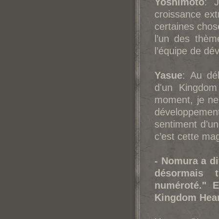
Yoshimoto
: 
croissance extr
certaines chose
l’un des thèm
l’équipe de dé
Yasue
: Au dé
d'un Kingdom 
moment, je ne
développement
sentiment d’un
c’est cette magi
- Nomura a di
désormais t
numéroté." E
Kingdom Hear