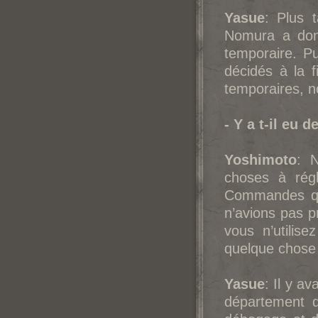
Yasue
: Plus 
Nomura a donn
temporaire. P
décidés à la f
temporaires, no
- Y a t-il eu 
Yoshimoto
: 
choses à régl
Commandes que
n’avions pas 
vous n’utilis
quelque chose d
Yasue
: Il y a
département d