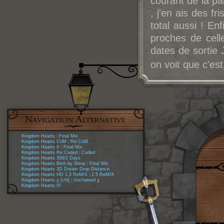
courant de la pa
, j'en ais des fr
total aussi ! E
proches de cell
dates de sortie
on voit que c'est 
Kingdom Hearts
|
Final Mix
Kingdom Hearts CoM
|
Re:CoM
Kingdom Hearts II
|
Final Mix
Kingdom Hearts Re:Coded
|
Coded
Kingdom Hearts 358/2 Days
Kingdom Hearts Birth by Sleep
|
Final Mix
Kingdom Hearts 3D Dream Drop Distance
Kingdom Hearts HD 1.5 ReMIX
|
2.5 ReMIX
Kingdom Hearts χ [chi]
|
Unchained χ
Kingdom Hearts III