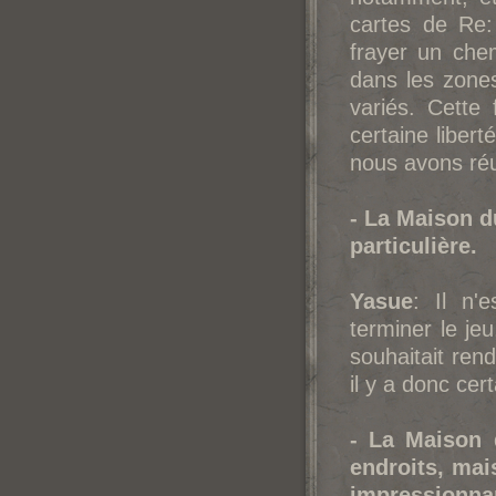
cartes de Re:
frayer un che
dans les zon
variés. Cette
certaine libert
nous avons réus
- La Maison d
particulière.
Yasue
: Il n'
terminer le jeu
souhaitait re
il y a donc ce
- La Maison d
endroits, mai
impressionna