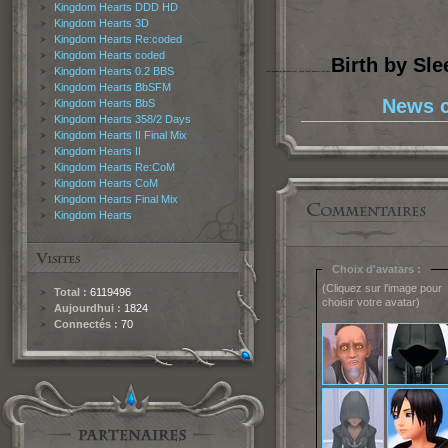
Kingdom Hearts DDD HD
Kingdom Hearts 3D
Kingdom Hearts Re:coded
Kingdom Hearts coded
Birth by Sle
Kingdom Hearts 0.2 BBS
Mais rappelons un détail important: Jiminy Cricket n'apparaît pas dans
Kingdom Hearts BbSFM
News c
Kingdom Hearts BbS
Kingdom Hearts 358/2 Days
Kingdom Hearts II Final Mix
Kingdom Hearts II
Kingdom Hearts Re:CoM
Kingdom Hearts CoM
Kingdom Hearts Final Mix
Kingdom Hearts
Choix d'avatars :
(Cliquez sur l'image pour
Total :
6119496
choisir votre avatar)
Aujourdhui :
1824
Connectés :
70