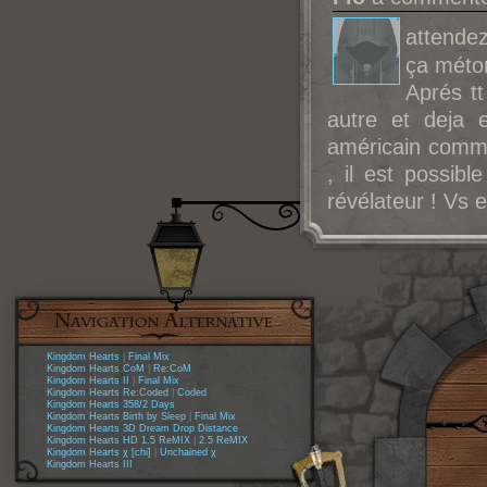
attendez
ça méto
Aprés tt
autre et deja 
américain commen
, il est possibl
révélateur ! Vs 
Kingdom Hearts
|
Final Mix
Kingdom Hearts CoM
|
Re:CoM
Kingdom Hearts II
|
Final Mix
Kingdom Hearts Re:Coded
|
Coded
Kingdom Hearts 358/2 Days
Kingdom Hearts Birth by Sleep
|
Final Mix
Kingdom Hearts 3D Dream Drop Distance
Kingdom Hearts HD 1.5 ReMIX
|
2.5 ReMIX
Kingdom Hearts χ [chi]
|
Unchained χ
Kingdom Hearts III