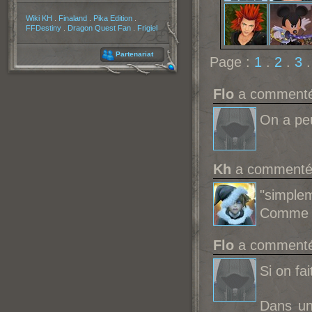
Partenaires
Wiki KH
.
Finaland
.
Pika Edition
.
FFDestiny
.
Dragon Quest Fan
.
Frigiel
Partenariat
Page :
1
.
2
.
3
.
Flo
a commenté 
On a peu
Kh
a commenté 
"simplem
Comme l'
Flo
a commenté 
Si on fa
Dans un