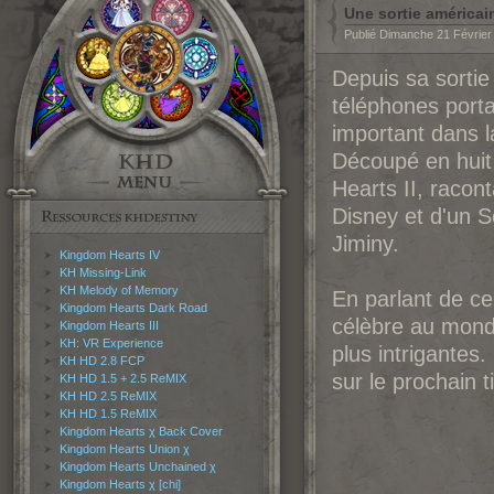
Une sortie américa
Publié Dimanche 21 Février
Depuis sa sortie
téléphones porta
important dans la
Découpé en huit 
Hearts II, racon
Disney et d'un S
Jiminy.
Kingdom Hearts IV
KH Missing-Link
KH Melody of Memory
En parlant de ce 
Kingdom Hearts Dark Road
célèbre au mon
Kingdom Hearts III
KH: VR Experience
plus intrigantes.
KH HD 2.8 FCP
sur le prochain t
KH HD 1.5 + 2.5 ReMIX
KH HD 2.5 ReMIX
KH HD 1.5 ReMIX
Kingdom Hearts χ Back Cover
Kingdom Hearts Union χ
Kingdom Hearts Unchained χ
Kingdom Hearts χ [chi]