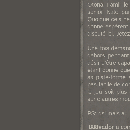
Otona Fami, le
senior Kato pa
Quoique cela ne 
donne espèrent q
discuté ici. Jete
Une fois demandé
dehors pendant
désir d'être cap
étant donné que
sa plate-forme 
pas facile de com
le jeu soit plus
sur d'autres mo
PS: dsl mais au 
888vador
a com