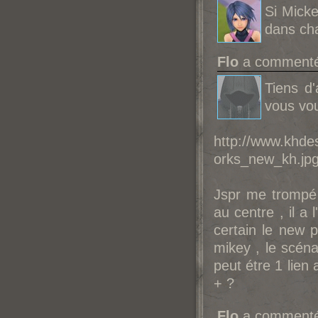
Si Micke
dans ch
Flo
a commenté 
Tiens d'
vous vo
http://www.khdes
orks_new_kh.jp
Jspr me trompé 
au centre , il a 
certain le new p
mikey , le scéna
peut étre 1 lie
+ ?
Flo
a commenté 