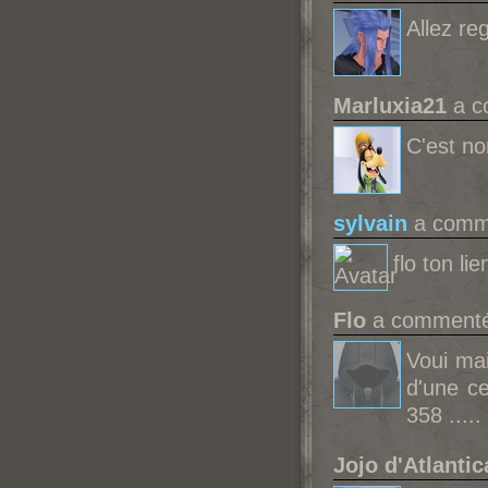
Allez reg
Marluxia21
a c
C'est nor
sylvain
a comme
flo ton l
Flo
a commenté 
Voui mai
d'une c
358 .....
Jojo d'Atlantic