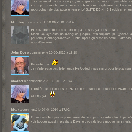
si ils voulaient fair un beau jeu , avec graphisme super et possibilité 
sur psp .... mais la ben on aura un styler ,des graphisme pas trop m
rapprochant de bbs apparement et LA SUITE DE KH 2 !! et bizarrement
Megakay
a commenté le 20-06-2010 à 20:48 :
Effectivement, difficile de faire l'impasse sur Aya dans ce scan...
Sinon, ce système de dialogues jusqu'ici m'a toujours plu (y'avai
pourquoi je changerai d'avis ! Enfin, après ça reste un détail. J'atten
offrir d'innovant.
John Doe
a commenté le 20-06-2010 à 19:10 :
Parasite Eve
Je m'intéresse pas tellement à Re:Coded, mais merci pour le scan sur 
another
a commenté le 20-06-2010 à 18:41 :
je préfère les dialogues en 2D, les perso sont nettement plus vivant qu
Sinon, Aya...
kixur
a commenté le 20-06-2010 à 17:02 :
Ouais mais faut pas trop en demander non plus la cartouche du jeu n'en 
voir bouger aussi, mais dans Days je trouvais leurs mouvement inutils 