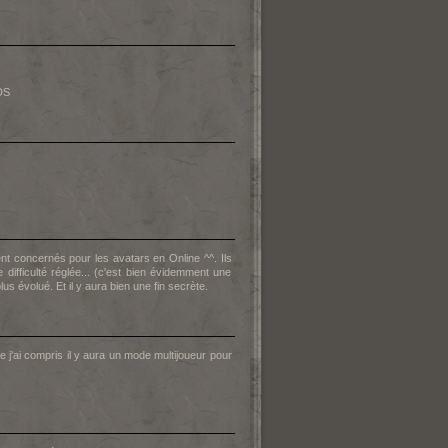
DS
nt concernés pour les avatars en Online ^^. Ils
difficulté réglée... (c'est bien évidemment une
 évolué. Et il y aura bien une fin secrète.
 j'ai compris il y aura un mode multijoueur pour