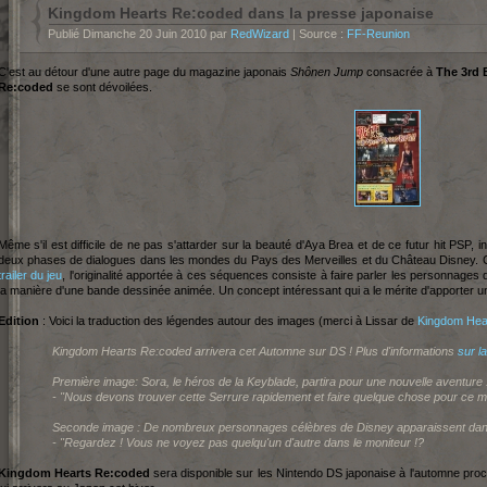
Kingdom Hearts Re:coded dans la presse japonaise
Publié Dimanche 20 Juin 2010 par
RedWizard
| Source :
FF-Reunion
C'est au détour d'une autre page du magazine japonais
Shônen Jump
consacrée à
The 3rd 
Re:coded
se sont dévoilées.
Même s'il est difficile de ne pas s'attarder sur la beauté d'Aya Brea et de ce futur hit PSP
deux phases de dialogues dans les mondes du Pays des Merveilles et du Château Disney
trailer du jeu
, l'originalité apportée à ces séquences consiste à faire parler les personnage
la manière d'une bande dessinée animée. Un concept intéressant qui a le mérite d'apporter u
Edition
: Voici la traduction des légendes autour des images (merci à Lissar de
Kingdom Hear
Kingdom Hearts Re:coded arrivera cet Automne sur DS ! Plus d'informations
sur l
Première image: Sora, le héros de la Keyblade, partira pour une nouvelle aventure 
- "Nous devons trouver cette Serrure rapidement et faire quelque chose pour ce 
Seconde image : De nombreux personnages célèbres de Disney apparaissent dans 
- "Regardez ! Vous ne voyez pas quelqu'un d'autre dans le moniteur !?
Kingdom Hearts Re:coded
sera disponible sur les Nintendo DS japonaise à l'automne proc