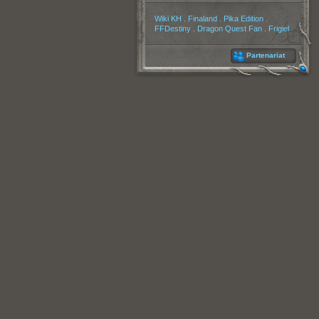
Partenaires
Wiki KH
.
Finaland
.
Pika Edition
.
FFDestiny
.
Dragon Quest Fan
.
Frigiel
Partenariat