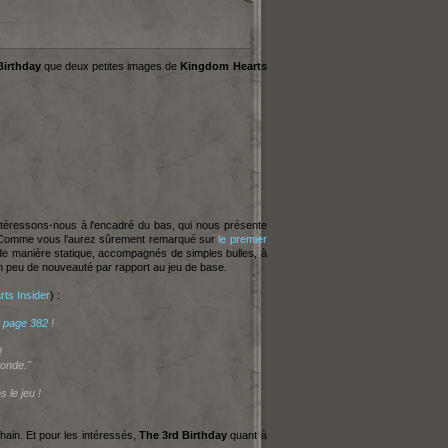
Birthday
que deux petites images de
Kingdom Hearts
, intéressons-nous à l'encadré du bas, qui nous présente
. Comme vous l'aurez sûrement remarqué sur
le premier
s de manière statique, accompagnés de simples bulles, à
n peu de nouveauté par rapport au jeu de base.
ts Insider
) :
a page 382
!
!
monde."
le jeu !
hain. Et pour les intéressés,
The 3rd Birthday
quant à