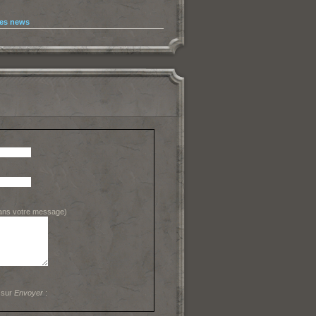
les news
dans votre message)
 sur
Envoyer
: