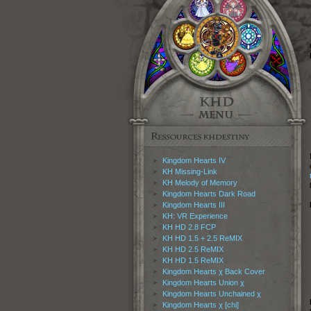
Kingdom Hearts IV
KH Missing-Link
KH Melody of Memory
Kingdom Hearts Dark Road
Kingdom Hearts III
KH: VR Experience
KH HD 2.8 FCP
KH HD 1.5 + 2.5 ReMIX
KH HD 2.5 ReMIX
KH HD 1.5 ReMIX
Kingdom Hearts χ Back Cover
Kingdom Hearts Union χ
Kingdom Hearts Unchained χ
Kingdom Hearts χ [chi]