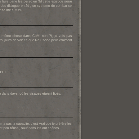
de faire parlé les perso en 3d cette episode serai
al des dialogue en 2d , un systeme de combat se
 sa me sufi xD
t la même chose dans CoM, non ?), je vois pas
ds toujours de voir ce que Re:Coded peut vraiment
PE !
e dans days, où les visages étaient figés.
a pas la capacité; c'est vrai que je préfère les
et peu réussi, sauf dans les cut scènes