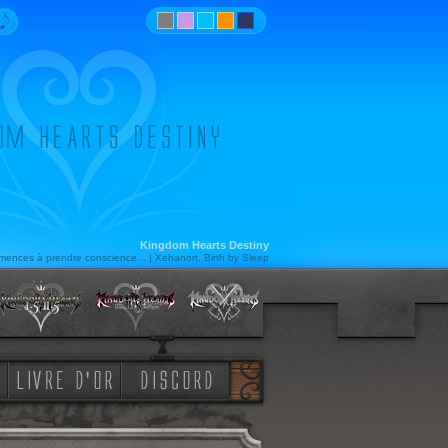
Kingdom Hearts Destiny
ences à prendre conscience... | Xehanort, Birth by Sleep