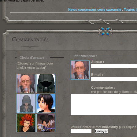
lui arrivera au Japon cet hiver.
News concernant cette catégorie
.
Toutes 
Identification :
Choix d'avatars :
Auteur :
(Cliquez sur l'image pour
choisir votre avatar)
E-mail :
Commentaire :
(ne pas inclure de guillemets 
Veuillez entrer le mot
khdestiny
puis cliquez
::