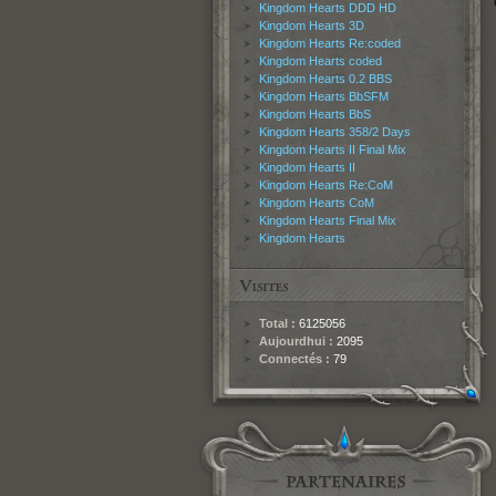
Kingdom Hearts DDD HD
Kingdom Hearts 3D
Kingdom Hearts Re:coded
Kingdom Hearts coded
Kingdom Hearts 0.2 BBS
Kingdom Hearts BbSFM
Kingdom Hearts BbS
Kingdom Hearts 358/2 Days
Kingdom Hearts II Final Mix
Kingdom Hearts II
Kingdom Hearts Re:CoM
Kingdom Hearts CoM
Kingdom Hearts Final Mix
Kingdom Hearts
Total :
6125056
Aujourdhui :
2095
Connectés :
79