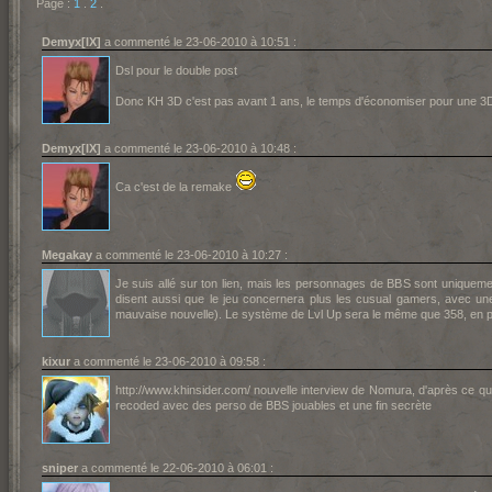
Page :
1
.
2
.
Demyx[IX]
a commenté le 23-06-2010 à 10:51 :
Dsl pour le double post
Donc KH 3D c'est pas avant 1 ans, le temps d'économiser pour une 3
Demyx[IX]
a commenté le 23-06-2010 à 10:48 :
Ca c'est de la remake
Megakay
a commenté le 23-06-2010 à 10:27 :
Je suis allé sur ton lien, mais les personnages de BBS sont uniqueme
disent aussi que le jeu concernera plus les cusual gamers, avec une 
mauvaise nouvelle). Le système de Lvl Up sera le même que 358, en plus
kixur
a commenté le 23-06-2010 à 09:58 :
http://www.khinsider.com/ nouvelle interview de Nomura, d'après ce que
recoded avec des perso de BBS jouables et une fin secrète
sniper
a commenté le 22-06-2010 à 06:01 :