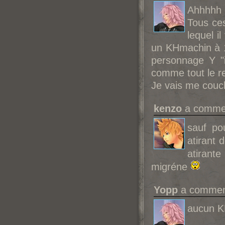
Ahhhhh 
Tous ces
lequel i
un KHmachin à 1
personnage Y "il
comme tout le 
Je vais me couc
kenzo
a commen
sauf po
atirant 
atirant
migréne
Yopp
a comment
aucun KH