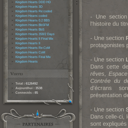
:
Kingdom Hearts DDD HD
Kingdom Hearts 3D
Kingdom Hearts Re:coded
- Une sectio
Kingdom Hearts coded
Kingdom Hearts 0.2 BBS
l'histoire du titr
Kingdom Hearts BbSFM
Kingdom Hearts BbS
Kingdom Hearts 358/2 Days
- Une section
Kingdom Hearts II Final Mix
Kingdom Hearts II
protagonistes 
Kingdom Hearts Re:CoM
Kingdom Hearts CoM
Kingdom Hearts Final Mix
- Une section
Kingdom Hearts
Dans cette de
rêves
,
Espace
Contrée du d
Total :
6126492
d'écrans son
Aujourdhui :
3538
Connectés :
85
présentation 
- Une section
Dans celle-ci, 
sont expliqués 