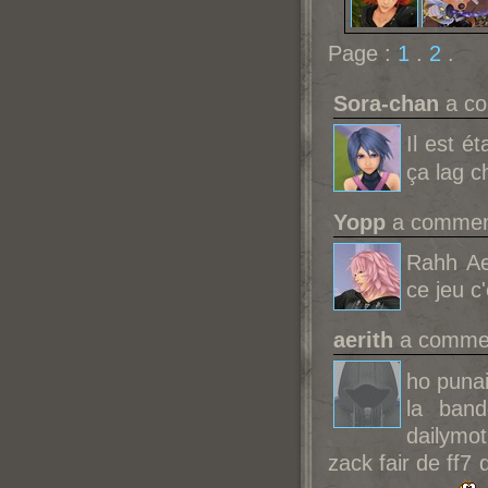
Page :
1
.
2
.
Sora-chan
a co
Il est 
ça lag c
Yopp
a comment
Rahh Ae
ce jeu c
aerith
a commen
ho puna
la band
dailymot
zack fair de ff7