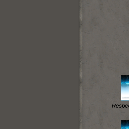
Respe