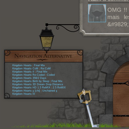
OMG !! J
mais le
&#9829
Kingdom Hearts
|
Final Mix
Kingdom Hearts CoM
|
Re:CoM
Kingdom Hearts II
|
Final Mix
Kingdom Hearts Re:Coded
|
Coded
Kingdom Hearts 358/2 Days
Kingdom Hearts Birth by Sleep
|
Final Mix
Kingdom Hearts 3D Dream Drop Distance
Kingdom Hearts HD 1.5 ReMIX
|
2.5 ReMIX
Kingdom Hearts χ [chi]
|
Unchained χ
Kingdom Hearts III