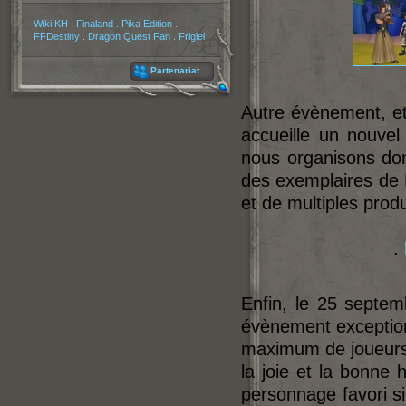
Partenaires
Wiki KH
.
Finaland
.
Pika Edition
.
FFDestiny
.
Dragon Quest Fan
.
Frigiel
Partenariat
Autre évènement, et
accueille un nouvel
nous organisons don
des exemplaires de B
et de multiples prod
.
Enfin, le 25 septe
évènement exceptio
maximum de joueurs 
la joie et la bonne
personnage favori s