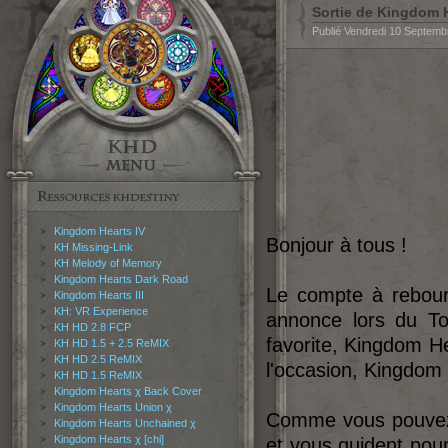
Sortie de Kingdom H
Publié Vendredi 10 Septem
Kingdom Hearts IV
Bonjour à tous !
KH Missing-Link
KH Melody of Memory
Kingdom Hearts Dark Road
Le compte à rebours
Kingdom Hearts III
KH: VR Experience
annonce lors du T
KH HD 2.8 FCP
favorite, Kingdom He
KH HD 1.5 + 2.5 ReMIX
KH HD 2.5 ReMIX
l'occasion, Kingdom 
KH HD 1.5 ReMIX
Kingdom Hearts χ Back Cover
Kingdom Hearts Union χ
Comme vous pouvez l
Kingdom Hearts Unchained χ
Kingdom Hearts χ [chi]
et vous guident pour