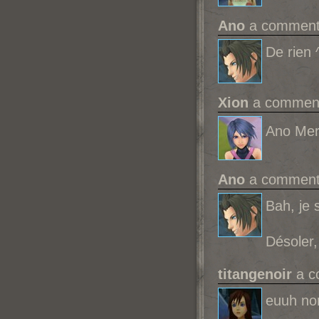
Ano
a commenté
De rien 
Xion
a commenté
Ano Mer
Ano
a commenté
Bah, je 
Désoler,
titangenoir
a c
euuh non 