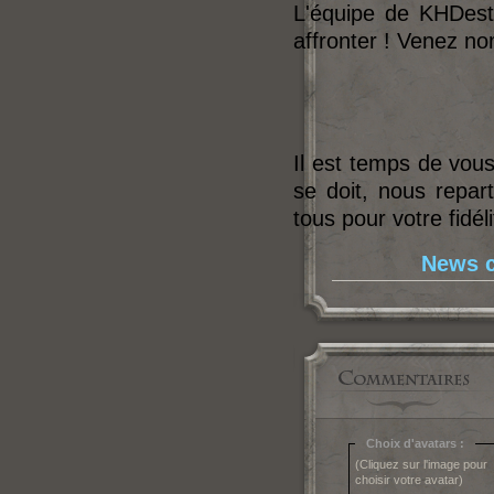
L'équipe de KHDesti
affronter ! Venez n
Il est temps de vous
se doit, nous repar
tous pour votre fidéli
News c
Choix d'avatars :
(Cliquez sur l'image pour
choisir votre avatar)