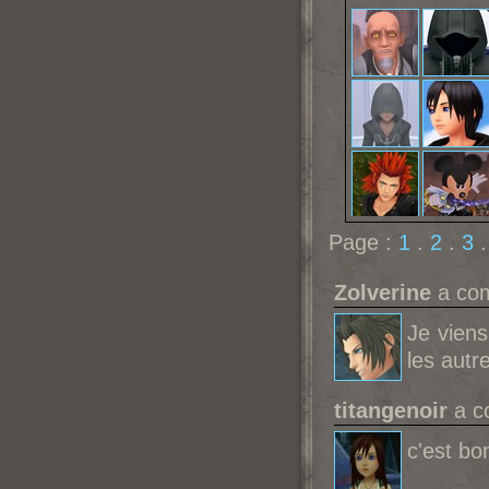
Page :
1
.
2
.
3
Zolverine
a com
Je viens 
les autr
titangenoir
a c
c'est b