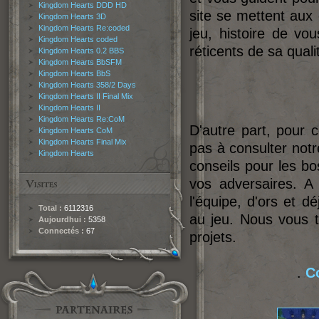
Kingdom Hearts DDD HD
site se mettent aux 
Kingdom Hearts 3D
Kingdom Hearts Re:coded
jeu, histoire de vo
Kingdom Hearts coded
réticents de sa quali
Kingdom Hearts 0.2 BBS
Kingdom Hearts BbSFM
Kingdom Hearts BbS
Kingdom Hearts 358/2 Days
Kingdom Hearts II Final Mix
Kingdom Hearts II
Kingdom Hearts Re:CoM
D'autre part, pour c
Kingdom Hearts CoM
Kingdom Hearts Final Mix
pas à consulter not
Kingdom Hearts
conseils pour les bo
vos adversaires. A
l'équipe, d'ors et 
Total :
6112316
au jeu. Nous vous t
Aujourdhui :
5358
Connectés :
67
projets.
.
C