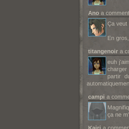
Ano
a commenté
Ça veut 
En gros,
titangenoir
a c
euh j'ai
charger 
partir 
automatiquement 
campi
a commen
Magnifiqu
ça ne m'
Kairi
a comment