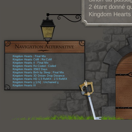
2 étant donné qu
Kingdom Hearts 
Kingdom Hearts
|
Final Mix
Kingdom Hearts CoM
|
Re:CoM
Kingdom Hearts II
|
Final Mix
Kingdom Hearts Re:Coded
|
Coded
Kingdom Hearts 358/2 Days
Kingdom Hearts Birth by Sleep
|
Final Mix
Kingdom Hearts 3D Dream Drop Distance
Kingdom Hearts HD 1.5 ReMIX
|
2.5 ReMIX
Kingdom Hearts χ [chi]
|
Unchained χ
Kingdom Hearts III