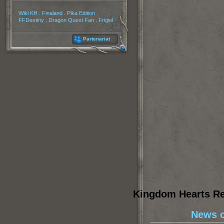
Partenaires
Wiki KH
.
Finaland
.
Pika Edition
.
FFDestiny
.
Dragon Quest Fan
.
Frigiel
Partenariat
Kingdom Hearts R
News c