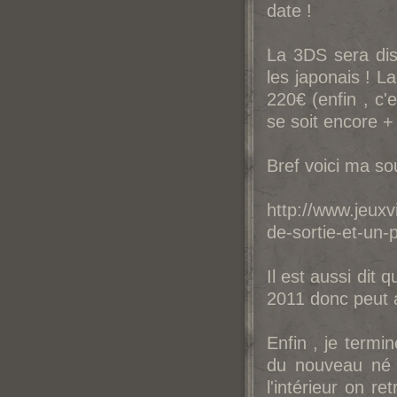
date !
La 3DS sera dis
les japonais ! 
220€ (enfin , c'
se soit encore +
Bref voici ma s
http://www.jeux
de-sortie-et-un-
Il est aussi dit 
2011 donc peut ap
Enfin , je termi
du nouveau né 
l'intérieur on r