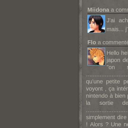
Miidona
a comm
J'ai ac
mais... 
Flo
a commenté 
Hello he
japon de
"on 
....................
qu'une petite 
voyont , ça inté
nintendo à bien 
la sortie d
......................
simplement dire 
! Alors ? Une n