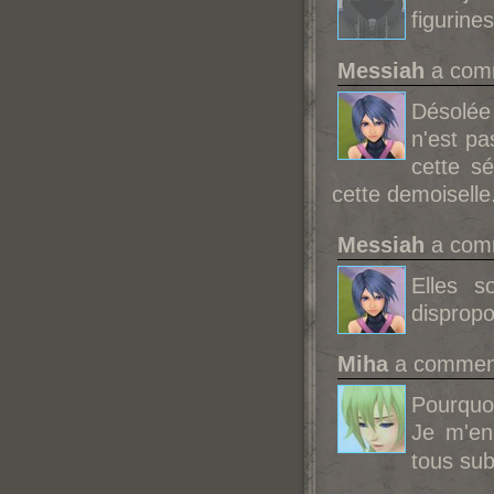
figurine
Messiah
a comm
Désolée
n'est pa
cette s
cette demoiselle
Messiah
a comm
Elles s
dispropo
Miha
a comment
Pourquo
Je m'en
tous su