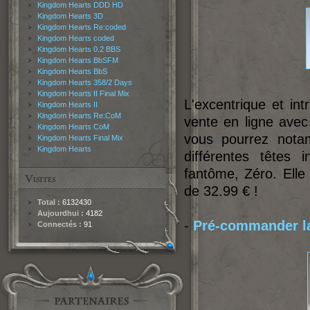
Kingdom Hearts DDD HD
Kingdom Hearts 3D
Kingdom Hearts Re:coded
Kingdom Hearts coded
Kingdom Hearts 0.2 BBS
Kingdom Hearts BbSFM
Kingdom Hearts BbS
Kingdom Hearts 358/2 Days
Kingdom Hearts II Final Mix
L'excentrique et int
Kingdom Hearts II
Kingdom Hearts Re:CoM
vente en ligne avec
Kingdom Hearts CoM
vous pourrez notam
Kingdom Hearts Final Mix
Kingdom Hearts
différentes têtes 
fantôme, Zéro. Elle
de 32.99 € !
Total :
6132430
Aujourdhui :
4182
-
Pré-commander la 
Connectés :
91