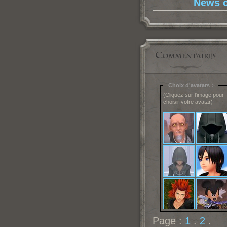
News c
Choix d'avatars :
(Cliquez sur l'image pour
choisir votre avatar)
Page :
1
.
2
.