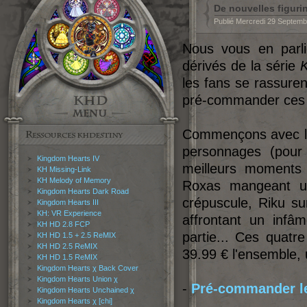
De nouvelles figuri
Publié Mercredi 29 Septem
Nous vous en par
dérivés de la série
les fans se rassuren
pré-commander ces p
Commençons avec 
personnages (pour
Kingdom Hearts IV
meilleurs moments
KH Missing-Link
KH Melody of Memory
Roxas mangeant un
Kingdom Hearts Dark Road
crépuscule, Riku su
Kingdom Hearts III
KH: VR Experience
affrontant un inf
KH HD 2.8 FCP
partie... Ces quatre
KH HD 1.5 + 2.5 ReMIX
KH HD 2.5 ReMIX
39.99 € l'ensemble, 
KH HD 1.5 ReMIX
Kingdom Hearts χ Back Cover
Kingdom Hearts Union χ
-
Pré-commander le
Kingdom Hearts Unchained χ
Kingdom Hearts χ [chi]