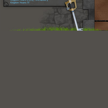
Kingdom Hearts χ [chi]
|
Unchained χ
Kingdom Hearts III