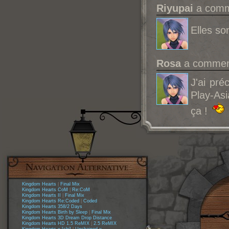
Riyupai
a comme
Elles so
Rosa
a comment
J'ai pr
Play-Asi
ça !
Kingdom Hearts
|
Final Mix
Kingdom Hearts CoM
|
Re:CoM
Kingdom Hearts II
|
Final Mix
Kingdom Hearts Re:Coded
|
Coded
Kingdom Hearts 358/2 Days
Kingdom Hearts Birth by Sleep
|
Final Mix
Kingdom Hearts 3D Dream Drop Distance
Kingdom Hearts HD 1.5 ReMIX
|
2.5 ReMIX