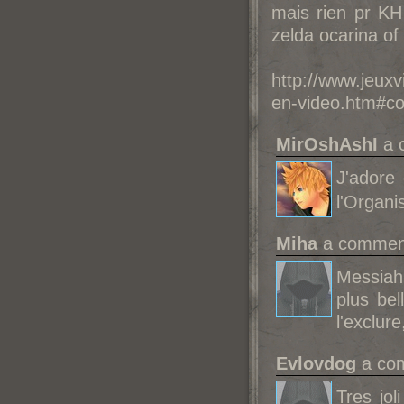
mais rien pr KH
zelda ocarina of 
http://www.jeux
en-video.htm#co
MirOshAshI
a 
J'adore
l'Organi
Miha
a comment
Messiah
plus bel
l'exclur
Evlovdog
a com
Tres jol