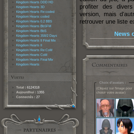
Kingdom Hearts DDD HD
profiter des diver
Kingdom Hearts 3D
Kingdom Hearts Re:coded
version, mais d'aut
Kingdom Hearts coded
retrouver une liste 
Kingdom Hearts 0.2 BBS
Kingdom Hearts BbSFM
Kingdom Hearts BbS
News c
Kingdom Hearts 358/2 Days
Kingdom Hearts II Final Mix
Kingdom Hearts II
Kingdom Hearts Re:CoM
Kingdom Hearts CoM
Kingdom Hearts Final Mix
Kingdom Hearts
Choix d'avatars :
Total :
6124318
(Cliquez sur l'image pour
Aujourdhui :
1355
choisir votre avatar)
Connectés :
27