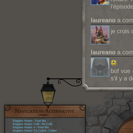
l'épisode
laureano
a comm
je crois 
laureano
a comm
bof vue 
s'il y a
Kingdom Hearts
|
Final Mix
Kingdom Hearts CoM
|
Re:CoM
Kingdom Hearts II
|
Final Mix
Kingdom Hearts Re:Coded
|
Coded