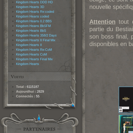
Kingdom Hearts DDD HD
nouvelle spécifi
Kingdom Hearts 3D
Kingdom Hearts Re:coded
Kingdom Hearts coded
Attention
tout 
Kingdom Hearts 0.2 BBS
Kingdom Hearts BbSFM
partie du Bestia
Kingdom Hearts BbS
son boss final,
Kingdom Hearts 358/2 Days
Kingdom Hearts II Final Mix
disponibles en ba
Kingdom Hearts II
Kingdom Hearts Re:CoM
Kingdom Hearts CoM
Kingdom Hearts Final Mix
Kingdom Hearts
Total :
6115187
Aujourdhui :
2829
Connectés :
55