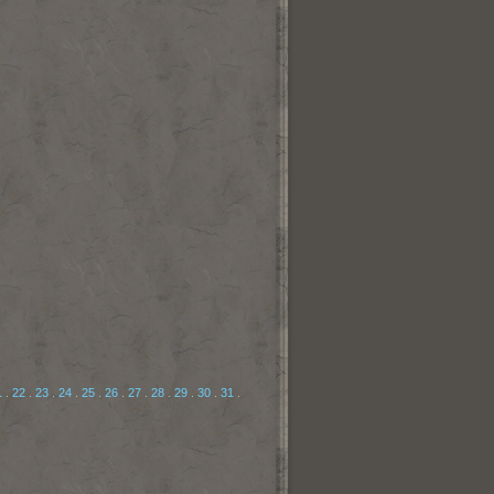
1
.
22
.
23
.
24
.
25
.
26
.
27
.
28
.
29
.
30
.
31
.