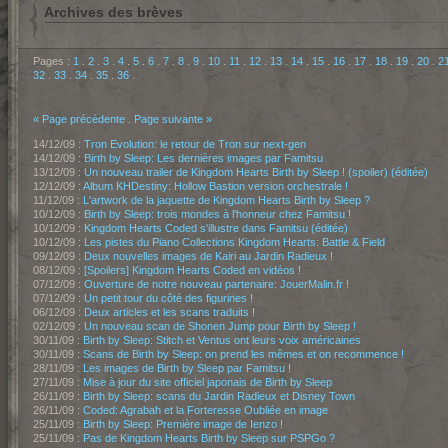
Archives des brèves
Pages :
1
.
2
.
3
.
4
.
5
.
6
.
7
.
8
.
9
.
10
.
11
.
12
.
13
.
14
.
15
.
16
.
17
.
18
.
19
.
20
.
2
32
.
33
.
34
.
35
.
36
.
« Page précédente
.
Page suivante »
14/12/09 :
Tron Evolution: le retour de Tron sur next-gen
14/12/09 :
Birth by Sleep: Les dernières images par Famitsu
13/12/09 :
Un nouveau trailer de Kingdom Hearts Birth by Sleep ! (spoiler) (éditée)
12/12/09 :
Album KHDestiny: Hollow Bastion version orchestrale !
11/12/09 :
L'artwork de la jaquette de Kingdom Hearts Birth by Sleep ?
10/12/09 :
Birth by Sleep: trois mondes à l'honneur chez Famitsu !
10/12/09 :
Kingdom Hearts Coded s'illustre dans Famitsu (éditée)
10/12/09 :
Les pistes du Piano Collections Kingdom Hearts: Battle & Field
09/12/09 :
Deux nouvelles images de Kairi au Jardin Radieux !
08/12/09 :
[Spoilers] Kingdom Hearts Coded en vidéos !
07/12/09 :
Ouverture de notre nouveau partenaire: JouerMalin.fr !
07/12/09 :
Un petit tour du côté des figurines !
06/12/09 :
Deux articles et les scans traduits !
02/12/09 :
Un nouveau scan de Shonen Jump pour Birth by Sleep !
30/11/09 :
Birth by Sleep: Stitch et Ventus ont leurs voix américaines
30/11/09 :
Scans de Birth by Sleep: on prend les mêmes et on recommence !
28/11/09 :
Les images de Birth by Sleep par Famitsu !
27/11/09 :
Mise à jour du site officiel japonais de Birth by Sleep
26/11/09 :
Birth by Sleep: scans du Jardin Radieux et Disney Town
26/11/09 :
Coded: Agrabah et la Forteresse Oubliée en image
25/11/09 :
Birth by Sleep: Première image de Ienzo !
25/11/09 :
Pas de Kingdom Hearts Birth by Sleep sur PSPGo ?