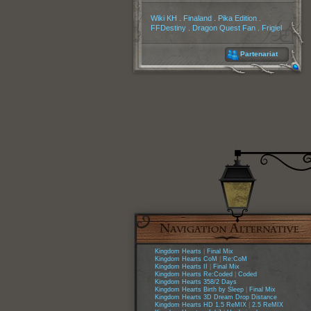
Partenaires
Wiki KH
.
Finaland
.
Pika Edition
.
FFDestiny
.
Dragon Quest Fan
.
Frigiel
Partenariat
Kingdom Hearts
|
Final Mix
Kingdom Hearts CoM
|
Re:CoM
Kingdom Hearts II
|
Final Mix
Kingdom Hearts Re:Coded
|
Coded
Kingdom Hearts 358/2 Days
Kingdom Hearts Birth by Sleep
|
Final Mix
Kingdom Hearts 3D Dream Drop Distance
Kingdom Hearts HD 1.5 ReMIX
|
2.5 ReMIX