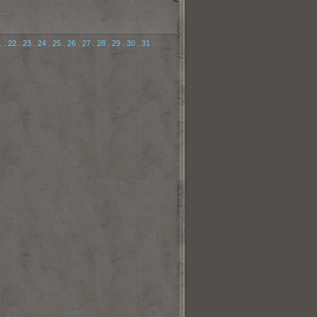
1
.
22
.
23
.
24
.
25
.
26
.
27
.
28
.
29
.
30
.
31
.