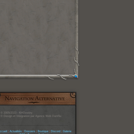
© 2005/2023 - KHDestiny
© Design et Integration par Agence Web DantSu
ccueil
|
Actualités
|
Dossiers
|
Boutique
|
Discord
|
Galerie