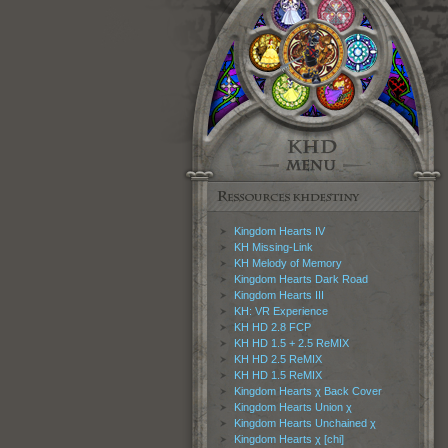
Kingdom Hearts IV
KH Missing-Link
KH Melody of Memory
Kingdom Hearts Dark Road
Kingdom Hearts III
KH: VR Experience
KH HD 2.8 FCP
KH HD 1.5 + 2.5 ReMIX
KH HD 2.5 ReMIX
KH HD 1.5 ReMIX
Kingdom Hearts χ Back Cover
Kingdom Hearts Union χ
Kingdom Hearts Unchained χ
Kingdom Hearts χ [chi]