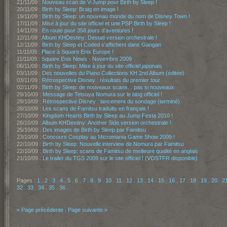
21/11/09 :
Nouveau scan de V-Jump pour Birth by Sleep !
20/11/09 :
Birth by Sleep: Braig en image !
19/11/09 :
Birth by Sleep: un nouveau monde du nom de Disney Town !
17/11/09 :
Mise à jour du site officiel et une PSP Birth by Sleep !
14/11/09 :
En route pour 358 jours d'aventures !
12/11/09 :
Album KHDestiny: Destati version orchestrale !
12/11/09 :
Birth by Sleep et Coded s'affichent dans Gangan
11/11/09 :
Place à Square Enix Europe !
11/11/09 :
Square Enix News - Novembre 2009
06/11/09 :
Birth by Sleep: Mise à jour du site officiel japonais
03/11/09 :
Des nouvelles du Piano Collections KH 2nd Album (éditée)
03/11/09 :
Rétrospective Disney : résultats du premier tour
02/11/09 :
Birth by Sleep: de nouveaux scans... pas si nouveaux
29/10/09 :
Message de Tetsuya Nomura sur le blog officiel !
28/10/09 :
Rétrospective Disney : lancement du sondage (terminé)
28/10/09 :
Les scans de Famitsu traduits en français !
27/10/09 :
Kingdom Hearts Birth by Sleep au Jump Festa 2010 !
26/10/09 :
Album KHDestiny: Another Side version orchestrale !
25/10/09 :
Des images de Birth by Sleep par Famitsu
23/10/09 :
Concours Cosplay au Micromania Game Show 2009 !
22/10/09 :
Birth by Sleep: Nouvelle interview de Nomura par Famitsu
22/10/09 :
Birth by Sleep: scans de Famitsu de meilleure qualité en anglais
21/10/09 :
Le trailer du TGS 2009 sur le site officiel ! (VOSTFR disponible)
Pages :
1
.
2
.
3
.
4
.
5
.
6
.
7
.
8
.
9
.
10
.
11
.
12
.
13
.
14
.
15
.
16
.
17
.
18
.
19
.
20
.
2
32
.
33
.
34
.
35
.
36
.
« Page précédente
.
Page suivante »