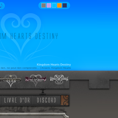
Kingdom Hearts Destiny
t rien, ne peut rien comprendre... | Ansem, Kingdom Hearts