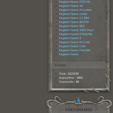
Kingdom Hearts DDD HD
Kingdom Hearts 3D
Kingdom Hearts Re:coded
Kingdom Hearts coded
Kingdom Hearts 0.2 BBS
Kingdom Hearts BbSFM
Kingdom Hearts BbS
Kingdom Hearts 358/2 Days
Kingdom Hearts II Final Mix
Kingdom Hearts II
Kingdom Hearts Re:CoM
Kingdom Hearts CoM
Kingdom Hearts Final Mix
Kingdom Hearts
Total :
6121530
Aujourdhui :
3863
Connectés :
88